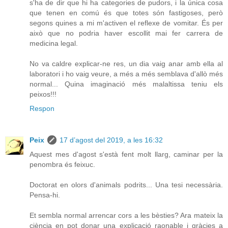
s'ha de dir que hi ha categories de pudors, i la única cosa
que tenen en comú és que totes són fastigoses, però
segons quines a mi m'activen el reflexe de vomitar. És per
això que no podria haver escollit mai fer carrera de
medicina legal.
No va caldre explicar-ne res, un dia vaig anar amb ella al
laboratori i ho vaig veure, a més a més semblava d'allò més
normal... Quina imaginació més malaltissa teniu els
peixos!!!
Respon
Peix
17 d’agost del 2019, a les 16:32
Aquest mes d'agost s'està fent molt llarg, caminar per la
penombra és feixuc.
Doctorat en olors d'animals podrits... Una tesi necessària.
Pensa-hi.
Et sembla normal arrencar cors a les bèsties? Ara mateix la
ciència en pot donar una explicació raonable i gràcies a