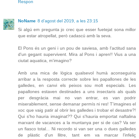
Respon
NoName
8 d’agost del 2019, a les 23:15
Si algú em pregunta jo crec que esser fuetejat sona millor
que estar atropellat, però cadascú amb la seva.
El Pons és un geni i un pou de saviesa, amb l'actitud sana
d'un gegant supervivent. Mira al Pons i apren!! Vius a una
ciutat aquatica, m'imagino?
Amb una mica de lògica qualsevol humà aconseguiria
arribar a la resposta correcte sobre les papallones de les
galledes, en canvi els peixos sou molt especials. Les
papallones estaven destinades a uns insectaris als quals
per desgràcia mai no van entrar, es van podrir
miserablement, sense demanar permís ni res! T'imagines el
xoc que vaig patir al obrir les galledes i trobar el desastre?!
Qui s'ho hauria imaginat?? Qui s'hauria emportat naftalina
marxant de vacances a la muntanya per si de cas? Va ser
un fiasco total... Ni recordo si van ser una o dues galledes
de plàstic d'un llitre, tant em va marcar l'infeliç