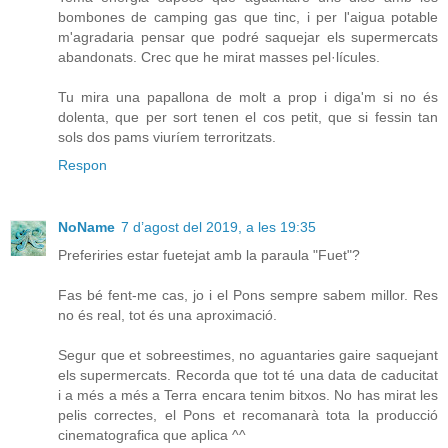
bombones de camping gas que tinc, i per l'aigua potable
m'agradaria pensar que podré saquejar els supermercats
abandonats. Crec que he mirat masses pel·lícules.
Tu mira una papallona de molt a prop i diga'm si no és
dolenta, que per sort tenen el cos petit, que si fessin tan
sols dos pams viuríem terroritzats.
Respon
NoName
7 d’agost del 2019, a les 19:35
Preferiries estar fuetejat amb la paraula "Fuet"?
Fas bé fent-me cas, jo i el Pons sempre sabem millor. Res
no és real, tot és una aproximació.
Segur que et sobreestimes, no aguantaries gaire saquejant
els supermercats. Recorda que tot té una data de caducitat
i a més a més a Terra encara tenim bitxos. No has mirat les
pelis correctes, el Pons et recomanarà tota la producció
cinematografica que aplica ^^