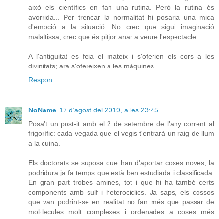
això els científics en fan una rutina. Però la rutina és
avorrida... Per trencar la normalitat hi posaria una mica
d'emoció a la situació. No crec que sigui imaginació
malaltissa, crec que és pitjor anar a veure l'espectacle.
A l'antiguitat es feia el mateix i s'oferien els cors a les
divinitats; ara s'ofereixen a les màquines.
Respon
NoName
17 d’agost del 2019, a les 23:45
Posa't un post-it amb el 2 de setembre de l'any corrent al
frigorífic: cada vegada que el vegis t'entrarà un raig de llum
a la cuina.
Els doctorats se suposa que han d'aportar coses noves, la
podridura ja fa temps que està ben estudiada i classificada.
En gran part trobes amines, tot i que hi ha també certs
components amb sulf i heterociclics. Ja saps, els cossos
que van podrint-se en realitat no fan més que passar de
mol·lecules molt complexes i ordenades a coses més