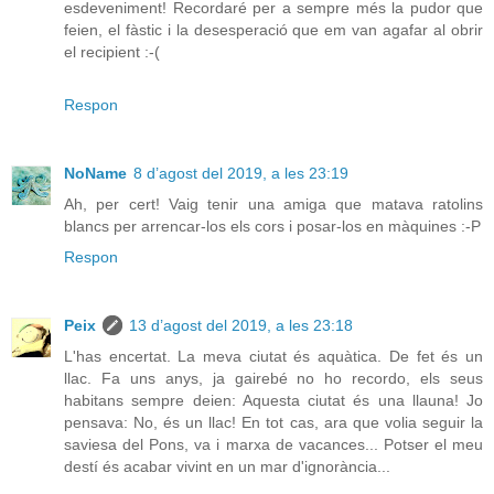
esdeveniment! Recordaré per a sempre més la pudor que
feien, el fàstic i la desesperació que em van agafar al obrir
el recipient :-(
Respon
NoName
8 d’agost del 2019, a les 23:19
Ah, per cert! Vaig tenir una amiga que matava ratolins
blancs per arrencar-los els cors i posar-los en màquines :-P
Respon
Peix
13 d’agost del 2019, a les 23:18
L'has encertat. La meva ciutat és aquàtica. De fet és un
llac. Fa uns anys, ja gairebé no ho recordo, els seus
habitans sempre deien: Aquesta ciutat és una llauna! Jo
pensava: No, és un llac! En tot cas, ara que volia seguir la
saviesa del Pons, va i marxa de vacances... Potser el meu
destí és acabar vivint en un mar d'ignorància...