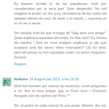
És bastant terrible lu de les papallones, molt poc
considerades per la seva part. Quin desperdici. No vull
imaginar la pudor, en tinc prou recordant la de les caixes de
sabates plenes de cucs de seda a la classe, i, suposoq ue
no té res a veure.
Em sembla molt bé que m'hagis dit "Vaig tenir una amiga".
Quan explicava aquestes atrocitats, ho feia rient? Es mirava
els ratolins i fent un riure maligne explicava el pla que
acabaria amb les seves vides miserables? (Jo ho faria,
però els peixos no fem aquestes coses, no tenim màquines.
Encara)
Respon
NoName
16 d’agost del 2019, a les 19:26
Molt mal moment per marxar de vacances, si em preguntes
a mi. Ara et toca pregar que el Pons torni i t'il·lumini!
Amagats són els camins del Pons ^^
No, al podrir-se cada animal fa una pudor diferènt. Ara bé,