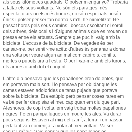
als seus kilòmetres quadrats. O potser m'enganyo? Trobaria
a faltar els seus voltants. No són els paratges més
espectaculars ni els més bonics, no són especials ni són
únics i potser per ser tan normals m'hi he mimetitzat. He
passat hores pels seus camins i boscos escoltant el soroll
dels arbres, dels ocells i d'alguns animals que es mouen de
pressa entre els arbusts. Sempre que puc hi vaig amb la
bicicleta. L'excusa de la bicicleta. De vegades és per
cansar-me, per sentir-me actiu; d'altres és per anar a donar
una volta per veure algun animal com cabirols, conills,
merles o puputs ara a l'estiu. O per fixar-me amb els turons,
els arbres o amb tot el conjunt.
L'altre dia pensava que les papallones eren dolentes, que
em portaven mala sort. Ho pensava per oblidar que les
cames estaven adolorides de tanta pujada que portava
sobre la bicicleta. Era estúpid però pensar coses rares em
va bé per fer despistar el meu cap quan em diu que pari.
Aleshores, de cop i volta, em vaig trobar moltes papallones
negres. Feien pampallugues en moure les ales. Va durar
pocs segons. Estaven al mig del camí, a terra, i en passar
pedalant van començar a volar al meu voltant. Va ser
casual, màgic. Vaig pensar que les papallones es