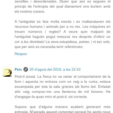
senzilles i desordenades. Diuen que així es segueix el
principi de l'entropia del qual diariament ens burlem amb
els nostres cossos.
A l'antiguitat es feia molta merda i es malbarataven els
recursos humans i animals per a no res. Les màquines en
treuen números i regles!! A veure quin malparit de
l'antiguitat haguès pogut mesurar res després d'oferir un
cor a les divinitats! La seva estupidesa, potser, i ni tan sols,
que per això es necessita tenir referències.
Respon
Peix
20 d’agost del 2019, a les 22:42
Post-it posat. La física no va variar el comportament de la
llum i aquesta no entrava com un raig a la cuina, estava
escampada per tota la sala gràcies als llums led. Enfadat
ahir vaig comprar-me una llanterna de mil lúmens. He
d'engegar-la quan miro el post-it, tot correcte.
Suposo que d'alguna manera acabem generant més
entropia. M'agrada aquest comentari perquè he après nous