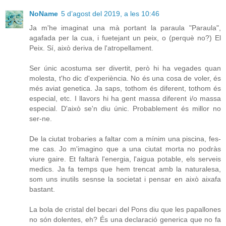
NoName
5 d’agost del 2019, a les 10:46
Ja m'he imaginat una mà portant la paraula "Paraula",
agafada per la cua, i fuetejant un peix, o (perquè no?) El
Peix. Sí, això deriva de l'atropellament.
Ser únic acostuma ser divertit, però hi ha vegades quan
molesta, t'ho dic d'experiència. No és una cosa de voler, és
més aviat genetica. Ja saps, tothom és diferent, tothom és
especial, etc. I llavors hi ha gent massa diferent i/o massa
especial. D'això se'n diu únic. Probablement és millor no
ser-ne.
De la ciutat trobaries a faltar com a mínim una piscina, fes-
me cas. Jo m'imagino que a una ciutat morta no podràs
viure gaire. Et faltarà l'energia, l'aigua potable, els serveis
medics. Ja fa temps que hem trencat amb la naturalesa,
som uns inutils sesnse la societat i pensar en això aixafa
bastant.
La bola de cristal del becari del Pons diu que les papallones
no són dolentes, eh? És una declaració generica que no fa