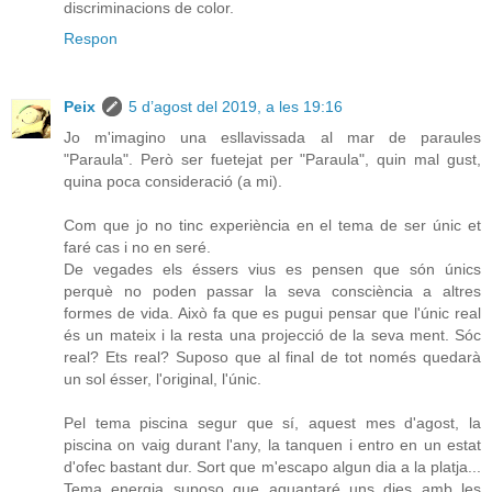
discriminacions de color.
Respon
Peix
5 d’agost del 2019, a les 19:16
Jo m'imagino una esllavissada al mar de paraules
"Paraula". Però ser fuetejat per "Paraula", quin mal gust,
quina poca consideració (a mi).
Com que jo no tinc experiència en el tema de ser únic et
faré cas i no en seré.
De vegades els éssers vius es pensen que són únics
perquè no poden passar la seva consciència a altres
formes de vida. Això fa que es pugui pensar que l'únic real
és un mateix i la resta una projecció de la seva ment. Sóc
real? Ets real? Suposo que al final de tot només quedarà
un sol ésser, l'original, l'únic.
Pel tema piscina segur que sí, aquest mes d'agost, la
piscina on vaig durant l'any, la tanquen i entro en un estat
d'ofec bastant dur. Sort que m'escapo algun dia a la platja...
Tema energia suposo que aguantaré uns dies amb les