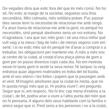
De vegades diria que estic fora del que és més comú. No ho
sé. No estic al marge de la societat, segueixo una línia
secundària. Més calmada, més solitària potser. Puc passar
dies sense tenir la necessitat de relacionar-me amb ningú.
Fa anys havia de relacionar-me amb la gent, no perquè ho
necessités, sinó perquè aleshores seria un noi estrany. No
m'agradava. I ara que soc més gran i sé una mica millor què
vull vaig a la meva i faig de més i de menys segons com em
senti. I si no estic més sol és perquè he d'anar a comprar o a
treballar, les obligacions per mantenir-me. A més a més visc
al centre de la ciutat, al costat d'una plaça plena de gom a
gom per on passo diversos cops cada dia. No em molesta
veure-hi tanta gent ni sentir la seva remor. Ni tampoc la veig
estranya quan algunes matinades es troba del tot buida,
amb el seu silenci i les fulles i papers que la passegen amb
el vent. M'imagino aleshores que la ciutat és morta, que no
hi queda ningú més que jo. Hi podria viure?, em pregunto.
Segur que sí, em responc. No hi tinc cap mena d'estima a la
ciutat i, de fet, podria anar a viure a l'altra punta del món que
no hi pensaria. A alguns dels seus habitants com la família o
amics segur que sí. Però seria a les persones i no a la ciutat,