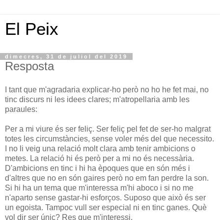
El Peix
dimecres, 31 de juliol del 2019
Resposta
I tant que m'agradaria explicar-ho però no ho he fet mai, no
tinc discurs ni les idees clares; m'atropellaria amb les
paraules:
Per a mi viure és ser feliç. Ser feliç pel fet de ser-ho malgrat
totes les circumstàncies, sense voler més del que necessito.
I no li veig una relació molt clara amb tenir ambicions o
metes. La relació hi és però per a mi no és necessària.
D'ambicions en tinc i hi ha èpoques que en són més i
d'altres que no en són gaires però no em fan perdre la son.
Si hi ha un tema que m'interessa m'hi aboco i si no me
n'aparto sense gastar-hi esforços. Suposo que això és ser
un egoista. Tampoc vull ser especial ni en tinc ganes. Què
vol dir ser únic? Res que m'interessi.