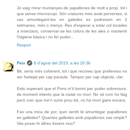
Jo vaig mirar muntanyes de papallones de molt a prop, tot i
que sense microscopi. Són criatures més aviat perverses, si
vas amuntegant-les en galedes es podreixen en 2
setmanes, més o menys. Res d'esperar a estar col·locades
a insectaris, conservar-se les colors de les ales o mantenir
l'higiene bàsica i no fer pudor...
Respon
Peix
8 d’agost del 2019, a les 20:36
Bé, seria més coherent, tot i que reconec que prefereixo no
ser fuetejat per cap paraula. Tampoc per cap objecte, clar.
Estic esperant que el Pons m'il·lumini per poder sobreviure,
de moment intento que la ciutat no mori. No sé com ho faig
però crec que me'n surto prou bé, no ha mort gaire encara.
Fas una mica de por, quin sentit té amuntegar papallones
en galledes? Quantes galledes amb papallones vas omplir?
Vas posar-hi altres éssers vius?