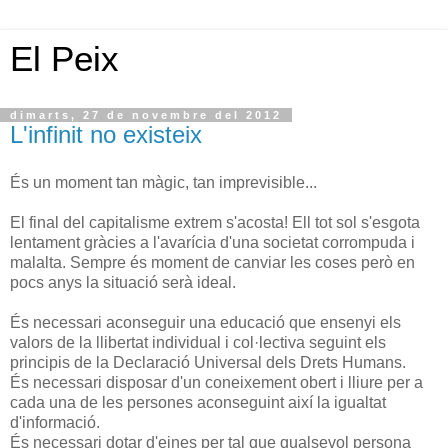
El Peix
dimarts, 27 de novembre del 2012
L'infinit no existeix
És un moment tan màgic, tan imprevisible...
El final del capitalisme extrem s'acosta! Ell tot sol s'esgota
lentament gràcies a l'avarícia d'una societat corrompuda i
malalta. Sempre és moment de canviar les coses però en
pocs anys la situació serà ideal.
És necessari aconseguir una educació que ensenyi els
valors de la llibertat individual i col·lectiva seguint els
principis de la Declaració Universal dels Drets Humans.
És necessari disposar d'un coneixement obert i lliure per a
cada una de les persones aconseguint així la igualtat
d'informació.
És necessari dotar d'eines per tal que qualsevol persona