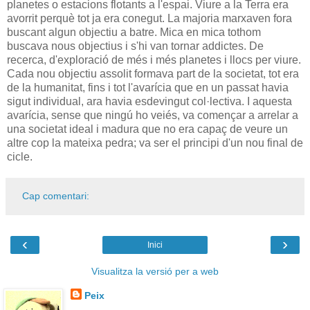
planetes o estacions flotants a l'espai. Viure a la Terra era
avorrit perquè tot ja era conegut. La majoria marxaven fora
buscant algun objectiu a batre. Mica en mica tothom
buscava nous objectius i s'hi van tornar addictes. De
recerca, d'exploració de més i més planetes i llocs per viure.
Cada nou objectiu assolit formava part de la societat, tot era
de la humanitat, fins i tot l'avarícia que en un passat havia
sigut individual, ara havia esdevingut col·lectiva. I aquesta
avarícia, sense que ningú ho veiés, va començar a arrelar a
una societat ideal i madura que no era capaç de veure un
altre cop la mateixa pedra; va ser el principi d'un nou final de
cicle.
Cap comentari:
‹
›
Inici
Visualitza la versió per a web
Peix