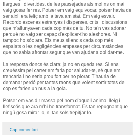
llargues i divertides, de les passejades als molins on mai
vaig gosar fer res. Potser em vaig equivocar, potser havia de
ser així; era feliç amb la teva amistat. Em vaig esvair.
Recordo escenes estranyes i disperses, crits i discussions
que m'allunyaven cada cop més de tu. No te'n vas adonar
perquè no vaig ser capaç d'explicar-t'ho aleshores. Ni
tampoc ho sóc ara. Els meus silencis cada cop més
espaiats o les negligències empeses per circumstàncies
que no sabia afrontar segur que van ajudar a oblidar-me.
La resposta doncs és clara: ja no en queda res. Si ens
creuéssim pel carrer em faria por saludar-te, sé que em
trencaria i no seria prou fort per no plorar. T'hauria de
demanar perdó per tantes raons que volent sortir totes de
cop es farien un nus a la gola.
Potser em vas dir massa pel nom d'aquell animal lleig i
llefiscós que ara m'hi he transformat. És tan repugnant que
ningú gosa mirar-lo, ni tan sols trepitjar-lo.
Cap comentari: