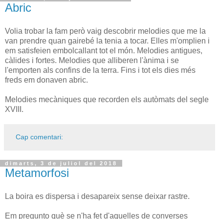
Abric
Volia trobar la fam però vaig descobrir melodies que me la
van prendre quan gairebé la tenia a tocar. Elles m'omplien i
em satisfeien embolcallant tot el món. Melodies antigues,
càlides i fortes. Melodies que alliberen l'ànima i se
l'emporten als confins de la terra. Fins i tot els dies més
freds em donaven abric.
Melodies mecàniques que recorden els autòmats del segle
XVIII.
Cap comentari:
dimarts, 3 de juliol del 2018
Metamorfosi
La boira es dispersa i desapareix sense deixar rastre.
Em pregunto què se n'ha fet d'aquelles de converses