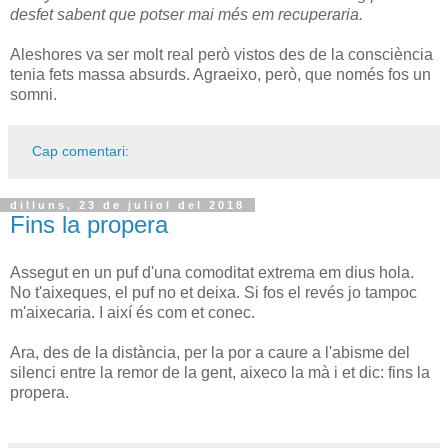
desfet sabent que potser mai més em recuperaria.
Aleshores va ser molt real però vistos des de la consciència
tenia fets massa absurds. Agraeixo, però, que només fos un
somni.
Cap comentari:
dilluns, 23 de juliol del 2018
Fins la propera
Assegut en un puf d'una comoditat extrema em dius hola.
No t'aixeques, el puf no et deixa. Si fos el revés jo tampoc
m'aixecaria. I així és com et conec.
Ara, des de la distància, per la por a caure a l'abisme del
silenci entre la remor de la gent, aixeco la mà i et dic: fins la
propera.