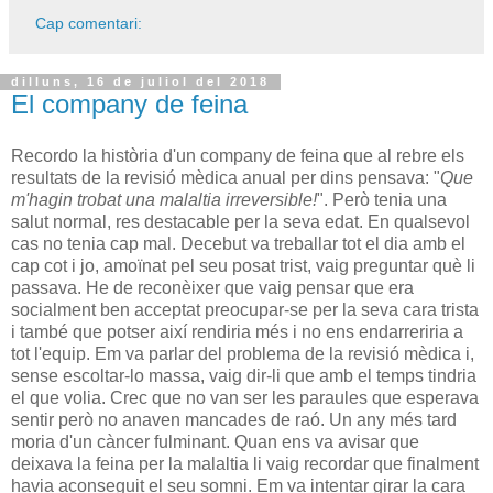
Cap comentari:
dilluns, 16 de juliol del 2018
El company de feina
Recordo la història d'un company de feina que al rebre els
resultats de la revisió mèdica anual per dins pensava: "
Que
m'hagin trobat una malaltia irreversible!
". Però tenia una
salut normal, res destacable per la seva edat. En qualsevol
cas no tenia cap mal. Decebut va treballar tot el dia amb el
cap cot i jo, amoïnat pel seu posat trist, vaig preguntar què li
passava. He de reconèixer que vaig pensar que era
socialment ben acceptat preocupar-se per la seva cara trista
i també que potser així rendiria més i no ens endarreriria a
tot l'equip. Em va parlar del problema de la revisió mèdica i,
sense escoltar-lo massa, vaig dir-li que amb el temps tindria
el que volia. Crec que no van ser les paraules que esperava
sentir però no anaven mancades de raó. Un any més tard
moria d'un càncer fulminant. Quan ens va avisar que
deixava la feina per la malaltia li vaig recordar que finalment
havia aconseguit el seu somni. Em va intentar girar la cara