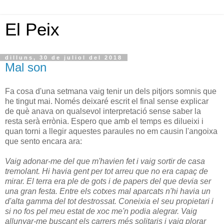
El Peix
dilluns, 30 de juliol del 2018
Mal son
Fa cosa d'una setmana vaig tenir un dels pitjors somnis que
he tingut mai. Només deixaré escrit el final sense explicar
de què anava on qualsevol interpretació sense saber la
resta serà errònia. Espero que amb el temps es dilueixi i
quan torni a llegir aquestes paraules no em causin l'angoixa
que sento encara ara:
Vaig adonar-me del que m'havien fet i vaig sortir de casa
tremolant. Hi havia gent per tot arreu que no era capaç de
mirar. El terra era ple de gots i de papers del que devia ser
una gran festa. Entre els cotxes mal aparcats n'hi havia un
d'alta gamma del tot destrossat. Coneixia el seu propietari i
si no fos pel meu estat de xoc me'n podia alegrar. Vaig
allunyar-me buscant els carrers més solitaris i vaig plorar