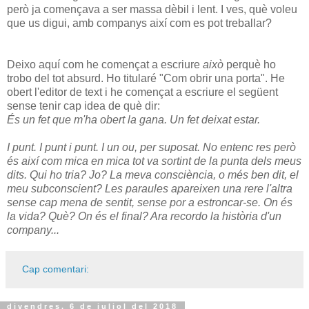
però ja començava a ser massa dèbil i lent. I ves, què voleu
que us digui, amb companys així com es pot treballar?
Deixo aquí com he començat a escriure
això
perquè ho
trobo del tot absurd. Ho titularé "Com obrir una porta". He
obert l'editor de text i he començat a escriure el següent
sense tenir cap idea de què dir:
És un fet que m'ha obert la gana. Un fet deixat estar.
I punt. I punt i punt. I un ou, per suposat. No entenc res però
és així com mica en mica tot va sortint de la punta dels meus
dits. Qui ho tria? Jo? La meva consciència, o més ben dit, el
meu subconscient? Les paraules apareixen una rere l'altra
sense cap mena de sentit, sense por a estroncar-se. On és
la vida? Què? On és el final? Ara recordo la història d'un
company...
Cap comentari:
divendres, 6 de juliol del 2018