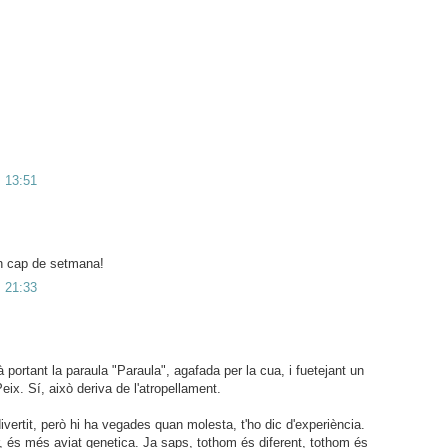
s 13:51
on cap de setmana!
s 21:33
portant la paraula "Paraula", agafada per la cua, i fuetejant un
eix. Sí, això deriva de l'atropellament.
vertit, però hi ha vegades quan molesta, t'ho dic d'experiència.
, és més aviat genetica. Ja saps, tothom és diferent, tothom és