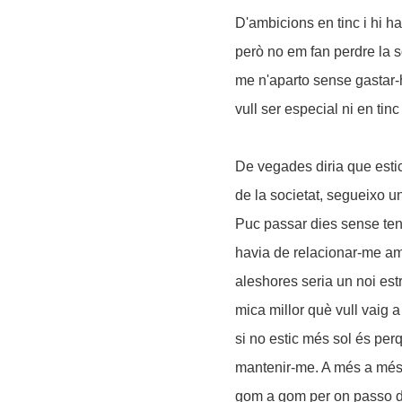
D'ambicions en tinc i hi h
però no em fan perdre la s
me n'aparto sense gastar-
vull ser especial ni en tin
De vegades diria que esti
de la societat, segueixo u
Puc passar dies sense ten
havia de relacionar-me am
aleshores seria un noi est
mica millor què vull vaig 
si no estic més sol és per
mantenir-me. A més a més v
gom a gom per on passo di