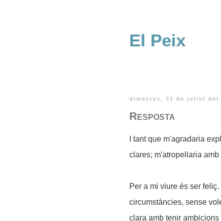
El Peix
dimecres, 31 de juliol del
Resposta
I tant que m'agradaria expl
clares; m'atropellaria amb
Per a mi viure és ser feliç.
circumstàncies, sense vole
clara amb tenir ambicions 