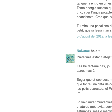
tanquen i entro en un est
Tema energia suposo qu
tinc, i per l'aigua pota
abandonats. Crec que he
Tu mira una papallona de
petit, que si fessin tan 
5 d’agost del 2019, a le
NoName
ha dit...
Preferiries estar fueteja
Fas bé fent-me cas, jo i
aproximació.
Segur que et sobreestim
que tot té una data de c
les pelis correctes, el 
^^
Jo vaig mirar muntanyes
criatures més aviat per
setmanes, més o menys. 