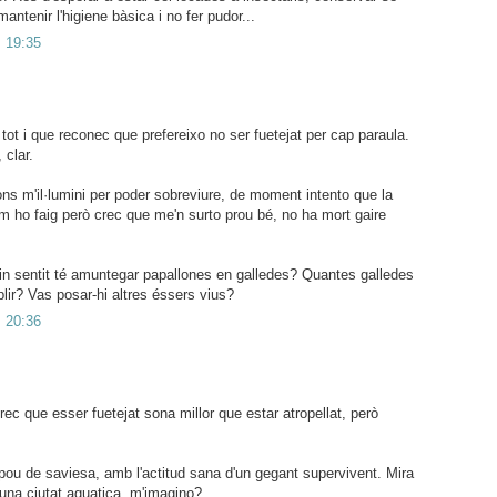
mantenir l'higiene bàsica i no fer pudor...
s 19:35
tot i que reconec que prefereixo no ser fuetejat per cap paraula.
 clar.
ns m'il·lumini per poder sobreviure, de moment intento que la
m ho faig però crec que me'n surto prou bé, no ha mort gaire
in sentit té amuntegar papallones en galledes? Quantes galledes
ir? Vas posar-hi altres éssers vius?
s 20:36
rec que esser fuetejat sona millor que estar atropellat, però
pou de saviesa, amb l'actitud sana d'un gegant supervivent. Mira
 una ciutat aquatica, m'imagino?