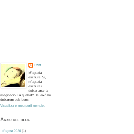
Peix
M'agrada
escriure. Sí,
m'agrada
escriure i
deixar anar la
imaginació. La qualitat? Bé, això ho
deixarem pels bons.
Visualitza el meu perfil complet
Arxiu del blog
d’agost 2026
(1)