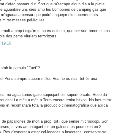
at d'ofec bastant dur. Sort que m'escapo algun dia a la platja...
e aguantaré uns dies amb les bombones de camping gas que
ble m'agradaria pensar que podré saquejar els supermercats
 mirat masses pel·lícules.
 molt a prop i diga'm si no és dolenta, que per sort tenen el cos
sols dos pams viuríem terroritzats.
s 19:16
t amb la paraula "Fuet"?
 el Pons sempre sabem millor. Res no és real, tot és una
es, no aguantaries gaire saquejant els supermercats. Recorda
aducitat i a més a més a Terra encara tenim bitxos. No has mirat
Pons et recomanarà tota la producció cinematografica que aplica
 de papallones de molt a prop, tot i que sense microscopi. Són
verses, si vas amuntegant-les en galedes es podreixen en 2
Res d'esperar a estar col·locades a insectaris, conservar-se