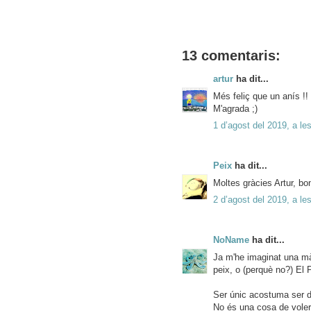
13 comentaris:
artur
ha dit...
Més feliç que un anís !!
M'agrada ;)
1 d’agost del 2019, a le
Peix
ha dit...
Moltes gràcies Artur, b
2 d’agost del 2019, a le
NoName
ha dit...
Ja m'he imaginat una mà 
peix, o (perquè no?) El P
Ser únic acostuma ser di
No és una cosa de voler