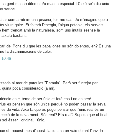
hi ha gent massa diferent i/o massa especial. D'això se'n diu únic.
no ser-ne.
 faltar com a mínim una piscina, fes-me cas. Jo m'imagino que a
s viure gaire. Et faltarà l'energia, l'aigua potable, els serveis
 hem trencat amb la naturalesa, som uns inutils sesnse la
ò aixafa bastant.
ecari del Pons diu que les papallones no són dolentes, eh? És una
no fa discriminacions de color.
s 10:46
ssada al mar de paraules "Paraula". Però ser fuetejat per
, quina poca consideració (a mi).
iència en el tema de ser únic et faré cas i no en seré.
vius es pensen que són únics perquè no poden passar la seva
mes de vida. Això fa que es pugui pensar que l'únic real és un
ojecció de la seva ment. Sóc real? Ets real? Suposo que al final
ol ésser, l'original, l'únic.
ue sí, aquest mes d'agost, la piscina on vaig durant l'any, la