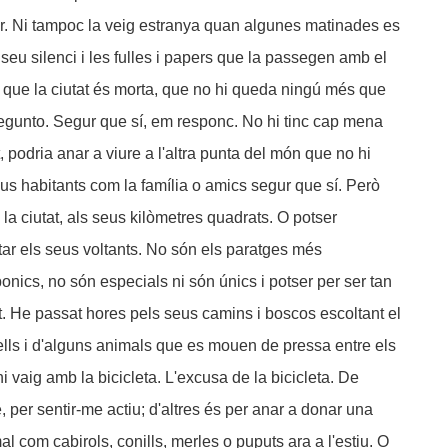
or. Ni tampoc la veig estranya quan algunes matinades es
 seu silenci i les fulles i papers que la passegen amb el
 que la ciutat és morta, que no hi queda ningú més que
regunto. Segur que sí, em responc. No hi tinc cap mena
et, podria anar a viure a l'altra punta del món que no hi
us habitants com la família o amics segur que sí. Però
 la ciutat, als seus kilòmetres quadrats. O potser
tar els seus voltants. No són els paratges més
onics, no són especials ni són únics i potser per ser tan
t. He passat hores pels seus camins i boscos escoltant el
cells i d'alguns animals que es mouen de pressa entre els
 vaig amb la bicicleta. L'excusa de la bicicleta. De
per sentir-me actiu; d'altres és per anar a donar una
l com cabirols, conills, merles o puputs ara a l'estiu. O