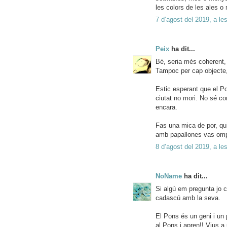
les colors de les ales o 
7 d’agost del 2019, a le
Peix
ha dit...
Bé, seria més coherent, 
Tampoc per cap objecte,
Estic esperant que el Po
ciutat no mori. No sé co
encara.
Fas una mica de por, qu
amb papallones vas ompl
8 d’agost del 2019, a le
NoName
ha dit...
Si algú em pregunta jo c
cadascú amb la seva.
El Pons és un geni i un 
al Pons i apren!! Vius a