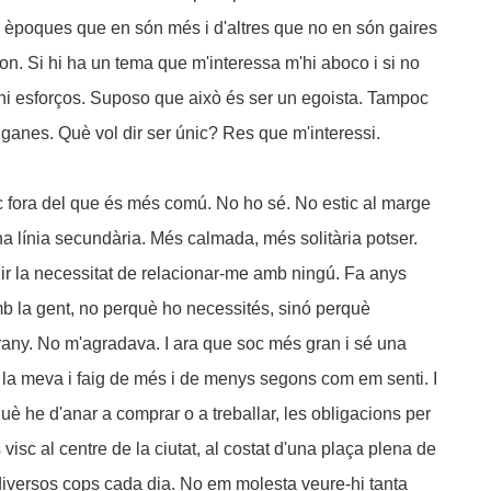
a èpoques que en són més i d'altres que no en són gaires
on. Si hi ha un tema que m'interessa m'hi aboco i si no
hi esforços. Suposo que això és ser un egoista. Tampoc
c ganes. Què vol dir ser únic? Res que m'interessi.
c fora del que és més comú. No ho sé. No estic al marge
na línia secundària. Més calmada, més solitària potser.
ir la necessitat de relacionar-me amb ningú. Fa anys
b la gent, no perquè ho necessités, sinó perquè
rany. No m'agradava. I ara que soc més gran i sé una
a la meva i faig de més i de menys segons com em senti. I
què he d'anar a comprar o a treballar, les obligacions per
isc al centre de la ciutat, al costat d'una plaça plena de
versos cops cada dia. No em molesta veure-hi tanta