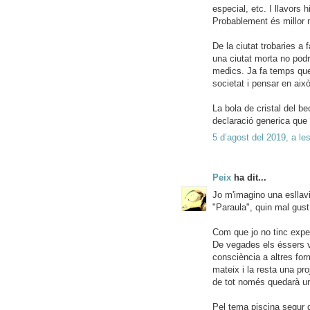
especial, etc. I llavors 
Probablement és millor 
De la ciutat trobaries a
una ciutat morta no podrà
medics. Ja fa temps que
societat i pensar en aix
La bola de cristal del b
declaració generica que 
5 d’agost del 2019, a le
Peix
ha dit...
Jo m'imagino una esllavi
"Paraula", quin mal gust
Com que jo no tinc exper
De vegades els éssers 
consciència a altres for
mateix i la resta una pr
de tot només quedarà un s
Pel tema piscina segur q