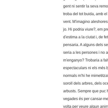
gent ni sentir la seva rem
troba del tot buida, amb el
vent. M'imagino aleshores
jo. Hi podria viure?, em p
d'estima a la ciutat i, de f
pensaria. A alguns dels se
seria a les persones i no a
m'enganyo? Trobaria a fal
espectaculars ni els més b
normals m'hi he mimetitza
soroll dels arbres, dels o
arbusts. Sempre que puc hi
vegades és per cansar-me, 
volta per veure algun anima