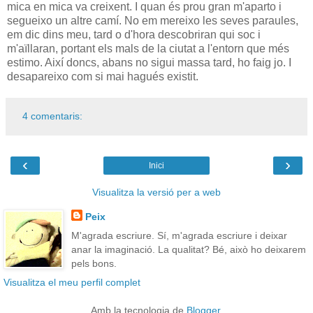
mica en mica va creixent. I quan és prou gran m'aparto i
segueixo un altre camí. No em mereixo les seves paraules,
em dic dins meu, tard o d'hora descobriran qui soc i
m'aïllaran, portant els mals de la ciutat a l'entorn que més
estimo. Així doncs, abans no sigui massa tard, ho faig jo. I
desapareixo com si mai hagués existit.
4 comentaris:
‹
›
Inici
Visualitza la versió per a web
Peix
M'agrada escriure. Sí, m'agrada escriure i deixar
anar la imaginació. La qualitat? Bé, això ho deixarem
pels bons.
Visualitza el meu perfil complet
Amb la tecnologia de
Blogger
.