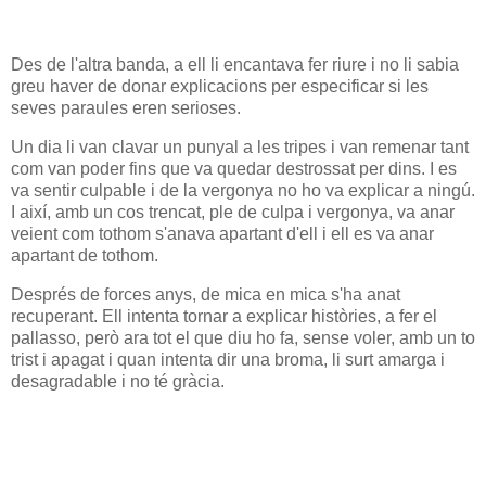
Des de l'altra banda, a ell li encantava fer riure i no li sabia
greu haver de donar explicacions per especificar si les
seves paraules eren serioses.
Un dia li van clavar un punyal a les tripes i van remenar tant
com van poder fins que va quedar destrossat per dins. I es
va sentir culpable i de la vergonya no ho va explicar a ningú.
I així, amb un cos trencat, ple de culpa i vergonya, va anar
veient com tothom s'anava apartant d'ell i ell es va anar
apartant de tothom.
Després de forces anys, de mica en mica s'ha anat
recuperant. Ell intenta tornar a explicar històries, a fer el
pallasso, però ara tot el que diu ho fa, sense voler, amb un to
trist i apagat i quan intenta dir una broma, li surt amarga i
desagradable i no té gràcia.