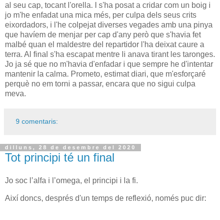
al seu cap, tocant l'orella. I s'ha posat a cridar com un boig i
jo m'he enfadat una mica més, per culpa dels seus crits
eixordadors, i l'he colpejat diverses vegades amb una pinya
que havíem de menjar per cap d'any però que s'havia fet
malbé quan el maldestre del repartidor l'ha deixat caure a
terra. Al final s'ha escapat mentre li anava tirant les taronges.
Jo ja sé que no m'havia d'enfadar i que sempre he d'intentar
mantenir la calma. Prometo, estimat diari, que m'esforçaré
perquè no em torni a passar, encara que no sigui culpa
meva.
9 comentaris:
dilluns, 28 de desembre del 2020
Tot principi té un final
Jo soc l’alfa i l’omega, el principi i la fi.
Així doncs, després d'un temps de reflexió, només puc dir: