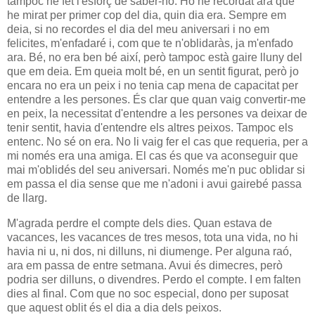
tampoc he fet l'esforç de saber-ho. Ho he recordat ara que
he mirat per primer cop del dia, quin dia era. Sempre em
deia, si no recordes el dia del meu aniversari i no em
felicites, m'enfadaré i, com que te n'oblidaràs, ja m'enfado
ara. Bé, no era ben bé així, però tampoc està gaire lluny del
que em deia. Em queia molt bé, en un sentit figurat, però jo
encara no era un peix i no tenia cap mena de capacitat per
entendre a les persones. És clar que quan vaig convertir-me
en peix, la necessitat d'entendre a les persones va deixar de
tenir sentit, havia d'entendre els altres peixos. Tampoc els
entenc. No sé on era. No li vaig fer el cas que requeria, per a
mi només era una amiga. El cas és que va aconseguir que
mai m'oblidés del seu aniversari. Només me'n puc oblidar si
em passa el dia sense que me n'adoni i avui gairebé passa
de llarg.
M'agrada perdre el compte dels dies. Quan estava de
vacances, les vacances de tres mesos, tota una vida, no hi
havia ni u, ni dos, ni dilluns, ni diumenge. Per alguna raó,
ara em passa de entre setmana. Avui és dimecres, però
podria ser dilluns, o divendres. Perdo el compte. I em falten
dies al final. Com que no soc especial, dono per suposat
que aquest oblit és el dia a dia dels peixos.