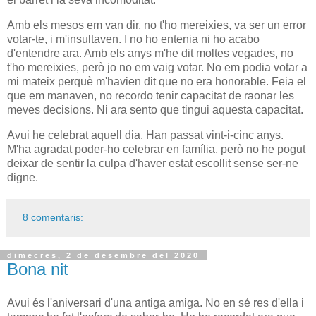
Amb els mesos em van dir, no t'ho mereixies, va ser un error
votar-te, i m'insultaven. I no ho entenia ni ho acabo
d'entendre ara. Amb els anys m'he dit moltes vegades, no
t'ho mereixies, però jo no em vaig votar. No em podia votar a
mi mateix perquè m'havien dit que no era honorable. Feia el
que em manaven, no recordo tenir capacitat de raonar les
meves decisions. Ni ara sento que tingui aquesta capacitat.
Avui he celebrat aquell dia. Han passat vint-i-cinc anys.
M'ha agradat poder-ho celebrar en família, però no he pogut
deixar de sentir la culpa d'haver estat escollit sense ser-ne
digne.
8 comentaris:
dimecres, 2 de desembre del 2020
Bona nit
Avui és l'aniversari d'una antiga amiga. No en sé res d'ella i