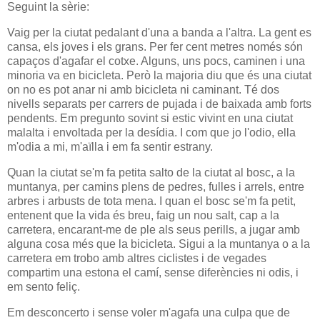
Seguint la sèrie:
Vaig per la ciutat pedalant d'una a banda a l'altra. La gent es
cansa, els joves i els grans. Per fer cent metres només són
capaços d'agafar el cotxe. Alguns, uns pocs, caminen i una
minoria va en bicicleta. Però la majoria diu que és una ciutat
on no es pot anar ni amb bicicleta ni caminant. Té dos
nivells separats per carrers de pujada i de baixada amb forts
pendents. Em pregunto sovint si estic vivint en una ciutat
malalta i envoltada per la desídia. I com que jo l'odio, ella
m'odia a mi, m'aïlla i em fa sentir estrany.
Quan la ciutat se'm fa petita salto de la ciutat al bosc, a la
muntanya, per camins plens de pedres, fulles i arrels, entre
arbres i arbusts de tota mena. I quan el bosc se'm fa petit,
entenent que la vida és breu, faig un nou salt, cap a la
carretera, encarant-me de ple als seus perills, a jugar amb
alguna cosa més que la bicicleta. Sigui a la muntanya o a la
carretera em trobo amb altres ciclistes i de vegades
compartim una estona el camí, sense diferències ni odis, i
em sento feliç.
Em desconcerto i sense voler m'agafa una culpa que de