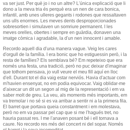
va ser just. Per què jo i no un altre? L'única explicació que li
dono a la meva tria és perquè era un nen de cara bonica,
infantil, amb unes ulleres gegants i rodones que ressaltaven
uns ulls enormes. Les meves dents desproporcionades
sobresortien i simulaven un somriure permanent. I les
meves orelles, obertes i sempre en guàrdia, donaven una
imatge còmica i agradable, la d'un nen innocent i amable.
Recordo aquell dia d'una manera vague. Veig les cares
d'orgull de la família. I era bonic que ho estiguessin però, i la
resta de famílies? Els semblava bé? Em repeteixo que era
només una festa, una tradició, però no puc deixar d'imaginar
que tothom pensava, jo vull veure el meu fill aquí en lloc
d'ell. Durant tot el dia vaig estar nerviós. Havia d'actuar com
m'havien ensenyat, no em podia equivocar. Vaig oblidar-me
d'aixecar un dit un segon al mig de la representació i em va
saber molt de greu. La veu, als moments més importants, em
va tremolar i no sé si es va arribar a sentir ni a la primera fila.
El barret que portava queia constantment i em molestava,
però no em va passar pel cap que si me l'hagués tret, no
hauria passat res. I me l'anaven posant bé i ell tornava a
caure. No recordo res més del concert ni del sopar. Només
el barret i la seva incomoditat.