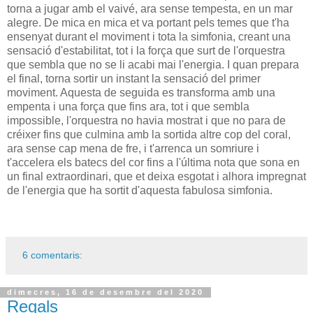
torna a jugar amb el vaivé, ara sense tempesta, en un mar
alegre. De mica en mica et va portant pels temes que t'ha
ensenyat durant el moviment i tota la simfonia, creant una
sensació d'estabilitat, tot i la força que surt de l'orquestra
que sembla que no se li acabi mai l'energia. I quan prepara
el final, torna sortir un instant la sensació del primer
moviment. Aquesta de seguida es transforma amb una
empenta i una força que fins ara, tot i que sembla
impossible, l'orquestra no havia mostrat i que no para de
créixer fins que culmina amb la sortida altre cop del coral,
ara sense cap mena de fre, i t'arrenca un somriure i
t'accelera els batecs del cor fins a l'última nota que sona en
un final extraordinari, que et deixa esgotat i alhora impregnat
de l'energia que ha sortit d'aquesta fabulosa simfonia.
6 comentaris:
dimecres, 16 de desembre del 2020
Regals