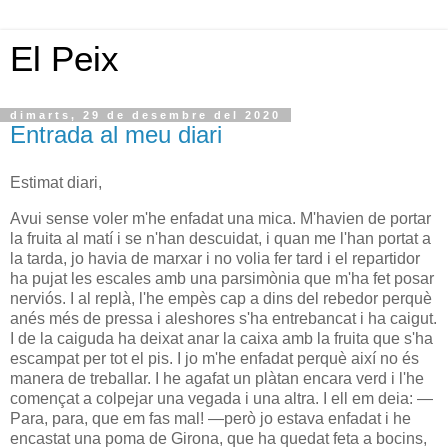
El Peix
dimarts, 29 de desembre del 2020
Entrada al meu diari
Estimat diari,
Avui sense voler m'he enfadat una mica. M'havien de portar
la fruita al matí i se n'han descuidat, i quan me l'han portat a
la tarda, jo havia de marxar i no volia fer tard i el repartidor
ha pujat les escales amb una parsimònia que m'ha fet posar
nerviós. I al replà, l'he empès cap a dins del rebedor perquè
anés més de pressa i aleshores s'ha entrebancat i ha caigut.
I de la caiguda ha deixat anar la caixa amb la fruita que s'ha
escampat per tot el pis. I jo m'he enfadat perquè així no és
manera de treballar. I he agafat un plàtan encara verd i l'he
començat a colpejar una vegada i una altra. I ell em deia: —
Para, para, que em fas mal! —però jo estava enfadat i he
encastat una poma de Girona, que ha quedat feta a bocins,