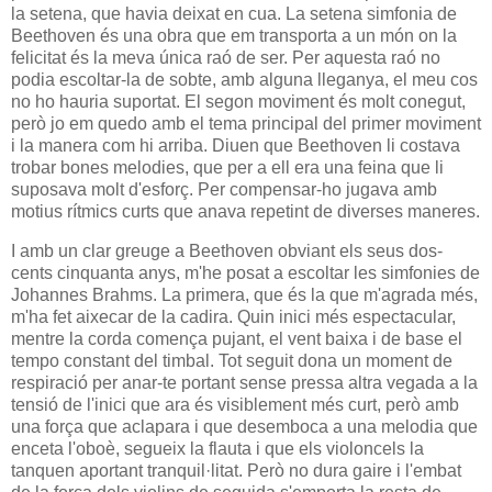
la setena, que havia deixat en cua. La setena simfonia de
Beethoven és una obra que em transporta a un món on la
felicitat és la meva única raó de ser. Per aquesta raó no
podia escoltar-la de sobte, amb alguna lleganya, el meu cos
no ho hauria suportat. El segon moviment és molt conegut,
però jo em quedo amb el tema principal del primer moviment
i la manera com hi arriba. Diuen que Beethoven li costava
trobar bones melodies, que per a ell era una feina que li
suposava molt d'esforç. Per compensar-ho jugava amb
motius rítmics curts que anava repetint de diverses maneres.
I amb un clar greuge a Beethoven obviant els seus dos-
cents cinquanta anys, m'he posat a escoltar les simfonies de
Johannes Brahms. La primera, que és la que m'agrada més,
m'ha fet aixecar de la cadira. Quin inici més espectacular,
mentre la corda comença pujant, el vent baixa i de base el
tempo constant del timbal. Tot seguit dona un moment de
respiració per anar-te portant sense pressa altra vegada a la
tensió de l'inici que ara és visiblement més curt, però amb
una força que aclapara i que desemboca a una melodia que
enceta l'oboè, segueix la flauta i que els violoncels la
tanquen aportant tranquil·litat. Però no dura gaire i l'embat