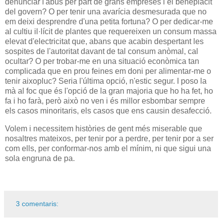
denunciar l'abús per part de grans empreses i el beneplàcit
del govern? O per tenir una avarícia desmesurada que no
em deixi desprendre d'una petita fortuna? O per dedicar-me
al cultiu il·lícit de plantes que requereixen un consum massa
elevat d'electricitat que, abans que acabin despertant les
sospites de l'autoritat davant de tal consum anòmal, cal
ocultar? O per trobar-me en una situació econòmica tan
complicada que en prou feines em doni per alimentar-me o
tenir aixopluc? Seria l'última opció, n'estic segur. I poso la
mà al foc que és l'opció de la gran majoria que ho ha fet, ho
fa i ho farà, però això no ven i és millor esbombar sempre
els casos minoritaris, els casos que ens causin desafecció.
Volem i necessitem històries de gent més miserable que
nosaltres mateixos, per tenir por a perdre, per tenir por a ser
com ells, per conformar-nos amb el mínim, ni que sigui una
sola engruna de pa.
3 comentaris: