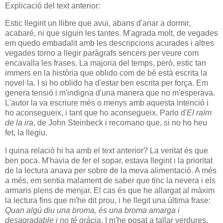
Explicació del text anterior:
Estic llegint un llibre que avui, abans d'anar a dormir,
acabaré, ni que siguin les tantes. M'agrada molt, de vegades
em quedo embadalit amb les descripcions acurades i altres
vegades torno a llegir paràgrafs sencers per veure com
encavalla les frases. La majoria del temps, però, estic tan
immers en la història que oblido com de bé està escrita la
novel·la. I si ho oblido ha d'estar ben escrita per força. Em
genera tensió i m'indigna d'una manera que no m'esperava.
L'autor la va escriure més o menys amb aquesta intenció i
ho aconsegueix, i tant que ho aconsegueix. Parlo d'
El raïm
de la ira
, de John Steinbeck i recomano que, si no ho heu
fet, la llegiu.
I quina relació hi ha amb el text anterior? La veritat és que
ben poca. M'havia de fer el sopar, estava llegint i la prioritat
de la lectura anava per sobre de la meva alimentació. A més
a més, em sentia malament de saber que tinc la nevera i els
armaris plens de menjar. El cas és que he allargat al màxim
la lectura fins que m'he dit prou, i he llegit una última frase:
Quan algú diu una broma, és una broma amarga i
desagradable i no té gràcia
. I m'he posat a tallar verdures.