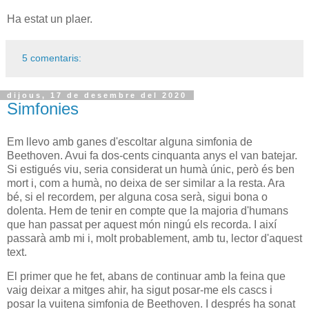
Ha estat un plaer.
5 comentaris:
dijous, 17 de desembre del 2020
Simfonies
Em llevo amb ganes d'escoltar alguna simfonia de
Beethoven. Avui fa dos-cents cinquanta anys el van batejar.
Si estigués viu, seria considerat un humà únic, però és ben
mort i, com a humà, no deixa de ser similar a la resta. Ara
bé, si el recordem, per alguna cosa serà, sigui bona o
dolenta. Hem de tenir en compte que la majoria d'humans
que han passat per aquest món ningú els recorda. I així
passarà amb mi i, molt probablement, amb tu, lector d'aquest
text.
El primer que he fet, abans de continuar amb la feina que
vaig deixar a mitges ahir, ha sigut posar-me els cascs i
posar la vuitena simfonia de Beethoven. I després ha sonat