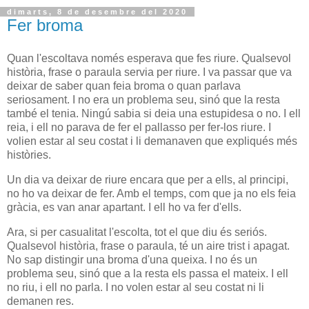
dimarts, 8 de desembre del 2020
Fer broma
Quan l'escoltava només esperava que fes riure. Qualsevol
història, frase o paraula servia per riure. I va passar que va
deixar de saber quan feia broma o quan parlava
seriosament. I no era un problema seu, sinó que la resta
també el tenia. Ningú sabia si deia una estupidesa o no. I ell
reia, i ell no parava de fer el pallasso per fer-los riure. I
volien estar al seu costat i li demanaven que expliqués més
històries.
Un dia va deixar de riure encara que per a ells, al principi,
no ho va deixar de fer. Amb el temps, com que ja no els feia
gràcia, es van anar apartant. I ell ho va fer d'ells.
Ara, si per casualitat l'escolta, tot el que diu és seriós.
Qualsevol història, frase o paraula, té un aire trist i apagat.
No sap distingir una broma d'una queixa. I no és un
problema seu, sinó que a la resta els passa el mateix. I ell
no riu, i ell no parla. I no volen estar al seu costat ni li
demanen res.