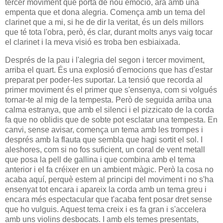
tercer moviment que porta de nou emoció, ara amb una
empenta que et dona alegria. Comença amb un tema del
clarinet que a mi, si he de dir la veritat, és un dels millors
que té tota l'obra, però, és clar, durant molts anys vaig tocar
el clarinet i la meva visió es troba ben esbiaixada.
Després de la pau i l'alegria del segon i tercer moviment,
arriba el quart. És una explosió d'emocions que has d'estar
preparat per poder-les suportar. La tensió que recorda al
primer moviment és el primer que s'ensenya, com si volgués
tornar-te al mig de la tempesta. Però de seguida arriba una
calma estranya, que amb el silenci i el pizzicato de la corda
fa que no oblidis que de sobte pot esclatar una tempesta. En
canvi, sense avisar, comença un tema amb les trompes i
després amb la flauta que sembla que hagi sortit el sol. I
aleshores, com si no fos suficient, un coral de vent metall
que posa la pell de gallina i que combina amb el tema
anterior i el fa créixer en un ambient màgic. Però la cosa no
acaba aquí, perquè estem al principi del moviment i no s'ha
ensenyat tot encara i apareix la corda amb un tema greu i
encara més espectacular que t'acaba fent posar dret sense
que ho vulguis. Aquest tema creix i es fa gran i s'accelera
amb uns violins desbocats. I amb els temes presentats,