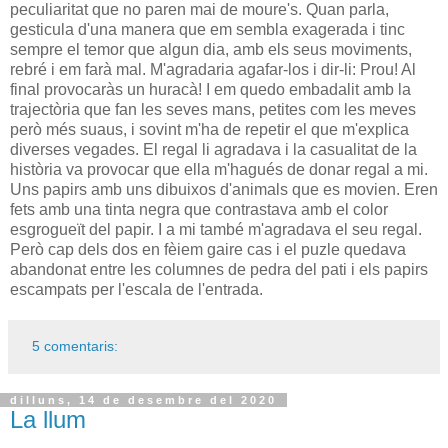
peculiaritat que no paren mai de moure's. Quan parla,
gesticula d'una manera que em sembla exagerada i tinc
sempre el temor que algun dia, amb els seus moviments,
rebré i em farà mal. M'agradaria agafar-los i dir-li: Prou! Al
final provocaràs un huracà! I em quedo embadalit amb la
trajectòria que fan les seves mans, petites com les meves
però més suaus, i sovint m'ha de repetir el que m'explica
diverses vegades. El regal li agradava i la casualitat de la
història va provocar que ella m'hagués de donar regal a mi.
Uns papirs amb uns dibuixos d'animals que es movien. Eren
fets amb una tinta negra que contrastava amb el color
esgrogueït del papir. I a mi també m'agradava el seu regal.
Però cap dels dos en fèiem gaire cas i el puzle quedava
abandonat entre les columnes de pedra del pati i els papirs
escampats per l'escala de l'entrada.
5 comentaris:
dilluns, 14 de desembre del 2020
La llum