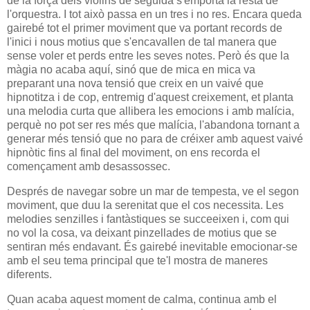
de la força dels violins de seguida s'emporta la resta de
l'orquestra. I tot això passa en un tres i no res. Encara queda
gairebé tot el primer moviment que va portant records de
l'inici i nous motius que s'encavallen de tal manera que
sense voler et perds entre les seves notes. Però és que la
màgia no acaba aquí, sinó que de mica en mica va
preparant una nova tensió que creix en un vaivé que
hipnotitza i de cop, entremig d'aquest creixement, et planta
una melodia curta que allibera les emocions i amb malícia,
perquè no pot ser res més que malícia, l'abandona tornant a
generar més tensió que no para de créixer amb aquest vaivé
hipnòtic fins al final del moviment, on ens recorda el
començament amb desassossec.
Després de navegar sobre un mar de tempesta, ve el segon
moviment, que duu la serenitat que el cos necessita. Les
melodies senzilles i fantàstiques se succeeixen i, com qui
no vol la cosa, va deixant pinzellades de motius que se
sentiran més endavant. És gairebé inevitable emocionar-se
amb el seu tema principal que te'l mostra de maneres
diferents.
Quan acaba aquest moment de calma, continua amb el