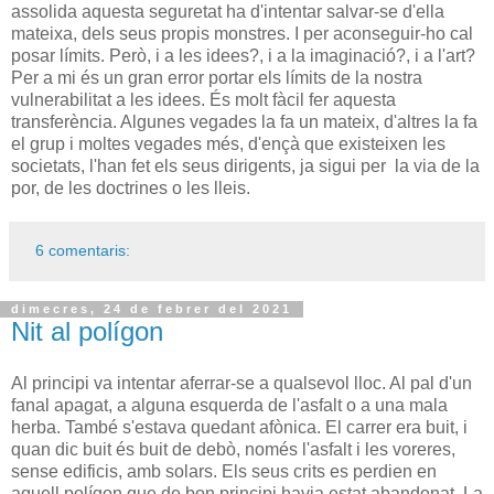
assolida aquesta seguretat ha d'intentar salvar-se d'ella
mateixa, dels seus propis monstres. I per aconseguir-ho cal
posar límits. Però, i a les idees?, i a la imaginació?, i a l'art?
Per a mi és un gran error portar els límits de la nostra
vulnerabilitat a les idees. És molt fàcil fer aquesta
transferència. Algunes vegades la fa un mateix, d'altres la fa
el grup i moltes vegades més, d'ençà que existeixen les
societats, l'han fet els seus dirigents, ja sigui per la via de la
por, de les doctrines o les lleis.
6 comentaris:
dimecres, 24 de febrer del 2021
Nit al polígon
Al principi va intentar aferrar-se a qualsevol lloc. Al pal d'un
fanal apagat, a alguna esquerda de l'asfalt o a una mala
herba. També s'estava quedant afònica. El carrer era buit, i
quan dic buit és buit de debò, només l'asfalt i les voreres,
sense edificis, amb solars. Els seus crits es perdien en
aquell polígon que de bon principi havia estat abandonat. La