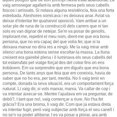
vaig arrossegar agafant-la amb fermesa pels seus cabells
foscos i arrissats. Si notava alguna resistència, feia una forta
estrebada. Aleshores somicava i es deixava anar. Aviat va
deixar d'intentar fer qualsevol oposició. Vam arribar a un
solar ple de runa de la construcció dels carrers que ni tan
sols es van dignar de netejar. Se'm va posar de genolls,
implorant-me, repetint el meu nom, dient-me que era bona
persona, que no era capaç del que volia fer, que si la
deixava marxar no diria res a ningú. Me la vaig mirar amb
silenci una bona estona sense escoltar-la massa. La lluna
creixent era gairebé plena i il·luminava els seus cabells del
tot estarrufats pel viatge forçat des del cotxe fins on ens
trobàvem. Em va sorprendre que em digués que era bona
persona. De tants anys que feia que em coneixia, havia de
saber que no ho era, per tant, mentia. No li vaig tenir en
compte, donada la seva situació, era un comportament força
natural. Li vaig dir, si vols marxar, marxa. Va callar de cop i
va intentar aixecar-se. Mentre l'ajudava em va preguntar, de
debò?, I tant que no!, vaig començar a riure. No t'ha fet
gràcia? Era una broma, li vaig dir. Com que ja estava dreta
va intentar fugir, però vaig subjectar amb força el seu canell i
no se'n va poder alliberar. I es va posar a plorar, ara amb