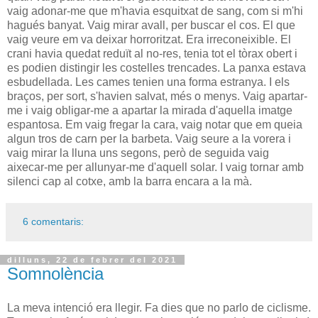
vaig adonar-me que m'havia esquitxat de sang, com si m'hi
hagués banyat. Vaig mirar avall, per buscar el cos. El que
vaig veure em va deixar horroritzat. Era irreconeixible. El
crani havia quedat reduït al no-res, tenia tot el tòrax obert i
es podien distingir les costelles trencades. La panxa estava
esbudellada. Les cames tenien una forma estranya. I els
braços, per sort, s'havien salvat, més o menys. Vaig apartar-
me i vaig obligar-me a apartar la mirada d'aquella imatge
espantosa. Em vaig fregar la cara, vaig notar que em queia
algun tros de carn per la barbeta. Vaig seure a la vorera i
vaig mirar la lluna uns segons, però de seguida vaig
aixecar-me per allunyar-me d'aquell solar. I vaig tornar amb
silenci cap al cotxe, amb la barra encara a la mà.
6 comentaris:
dilluns, 22 de febrer del 2021
Somnolència
La meva intenció era llegir. Fa dies que no parlo de ciclisme.