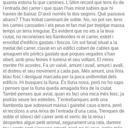
quanta estona fa que camines. L'últim record que tens és de
l'entrada del carrer i que quan l'has mirat sabies que hi
havies de baixar. D'això només fa dos segons. Què passava
abans? T'has trobat caminant de sobte. No, no pot ser, tens
les cames cansades i els peus et fan mal per trepitjar massa
temps un terra irregular. És evident que no ets a la teva
ciutat, no reconeixes les llambordes ni el carrer, estret i
envoltat d'edificis gastats i foscos. Un sol fanal situat a la
meitat del carrer, clavat en un edifici cobert de cables que
amaguen els pòrtics gastats que poques vegades s'han
obert, amb prou feines il·lumina el seu voltant. El mires
mentre t'hi acostes. Fa un vaivé, amunt i avall, amunt i avall,
et distreu el seu moviment a cada pas. Més amunt, una línia
blau fosc i desigual marcada per la poca uniformitat dels
edificis. Hi busques la lluna. És lluna nova, però no ho saps
i penses que la lluna queda amagada fora de la ciutat.
També penses que aviat, quan es faci una mica més fosc, ja
podràs veure les estrelles. T'entrebanques amb una
llamborda que sobresurt massa i gairebé caus a terra, però
et recolzes a una reixa de l'entrada d'una casa. Trenques de
sobte el silenci del carrer amb el xerric de la reixa i
despertes algun petit animal, segurament una rata, darrere