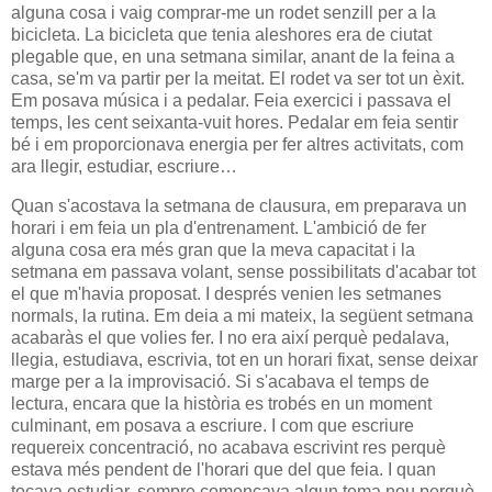
alguna cosa i vaig comprar-me un rodet senzill per a la
bicicleta. La bicicleta que tenia aleshores era de ciutat
plegable que, en una setmana similar, anant de la feina a
casa, se'm va partir per la meitat. El rodet va ser tot un èxit.
Em posava música i a pedalar. Feia exercici i passava el
temps, les cent seixanta-vuit hores. Pedalar em feia sentir
bé i em proporcionava energia per fer altres activitats, com
ara llegir, estudiar, escriure…
Quan s'acostava la setmana de clausura, em preparava un
horari i em feia un pla d'entrenament. L'ambició de fer
alguna cosa era més gran que la meva capacitat i la
setmana em passava volant, sense possibilitats d'acabar tot
el que m'havia proposat. I després venien les setmanes
normals, la rutina. Em deia a mi mateix, la següent setmana
acabaràs el que volies fer. I no era així perquè pedalava,
llegia, estudiava, escrivia, tot en un horari fixat, sense deixar
marge per a la improvisació. Si s'acabava el temps de
lectura, encara que la història es trobés en un moment
culminant, em posava a escriure. I com que escriure
requereix concentració, no acabava escrivint res perquè
estava més pendent de l'horari que del que feia. I quan
tocava estudiar, sempre començava algun tema nou perquè