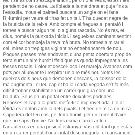
teu i sents com s'escapa amunt, però no el veus, estàs més
pendent de no caure. La fiblada a la mà dreta et puja fins a
l'espatlla, mous el palmell buscant un angle on el fanal
l'il·lumini per veure si t'has fet un tall. T'ha quedat negre de
la brutícia de la reixa. Amb compte el fregues al pantaló i
tornes a buscar algun tall o alguna rascada. No és res, et
dius, només la punxada inicial. I segueixes caminant sentint
com el cor bombeja la teva mà bruta. No tornes a mirar el
cel, mires on trepitges vigilant no entrebancar-te de nou.
Poques passes més endavant, d'una petita obertura prop de
terra surt un aire humit i fètid que es queda impregnat a les
fosses nasals. L'olor et descol·loca i et mareja. Avances com
pots per allunyar-te i respirar un aire més net. Notes les
queixes dels peus que demanen descans, la coïssor de la
mà augmenta i el teu cap et balla i cada vegada se't fa més
difícil trobar estabilitat en un carrer que gira com una
baldufa. Seus en un portal entre deixalles podrides.
Reposes el cap a la porta metàl·lica mig rovellada. L'olor
fètida es confon amb la dels pixats. I el fred de mica en mica
s'apodera del teu cos, pel terra humit, per un corrent d'aire
que no saps d'on ve. No tens esma d'aixecar-te i
t'arrauleixes en una posició estranya. Vas oblidant que estàs
en un carrer perdut d'una ciutat desconeguda, el cansament