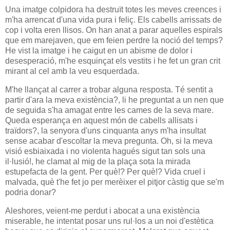
Una imatge colpidora ha destruït totes les meves creences i
m'ha arrencat d'una vida pura i feliç. Els cabells arrissats de
cop i volta eren llisos. On han anat a parar aquelles espirals
que em marejaven, que em feien perdre la noció del temps?
He vist la imatge i he caigut en un abisme de dolor i
desesperació, m'he esquinçat els vestits i he fet un gran crit
mirant al cel amb la veu esquerdada.
M'he llançat al carrer a trobar alguna resposta. Té sentit a
partir d'ara la meva existència?, li he preguntat a un nen que
de seguida s'ha amagat entre les cames de la seva mare.
Queda esperança en aquest món de cabells allisats i
traïdors?, la senyora d'uns cinquanta anys m'ha insultat
sense acabar d'escoltar la meva pregunta. Oh, si la meva
visió esbiaixada i no violenta hagués sigut tan sols una
il·lusió!, he clamat al mig de la plaça sota la mirada
estupefacta de la gent. Per què!? Per què!? Vida cruel i
malvada, què t'he fet jo per merèixer el pitjor càstig que se'm
podria donar?
Aleshores, veient-me perdut i abocat a una existència
miserable, he intentat posar uns rul·los a un noi d'estètica