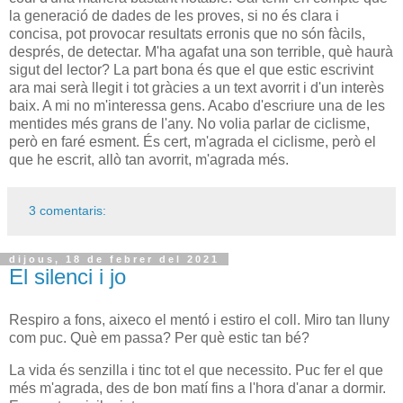
la generació de dades de les proves, si no és clara i
concisa, pot provocar resultats erronis que no són fàcils,
després, de detectar. M'ha agafat una son terrible, què haurà
sigut del lector? La part bona és que el que estic escrivint
ara mai serà llegit i tot gràcies a un text avorrit i d'un interès
baix. A mi no m'interessa gens. Acabo d'escriure una de les
mentides més grans de l'any. No volia parlar de ciclisme,
però en faré esment. És cert, m'agrada el ciclisme, però el
que he escrit, allò tan avorrit, m'agrada més.
3 comentaris:
dijous, 18 de febrer del 2021
El silenci i jo
Respiro a fons, aixeco el mentó i estiro el coll. Miro tan lluny
com puc. Què em passa? Per què estic tan bé?
La vida és senzilla i tinc tot el que necessito. Puc fer el que
més m'agrada, des de bon matí fins a l'hora d'anar a dormir.