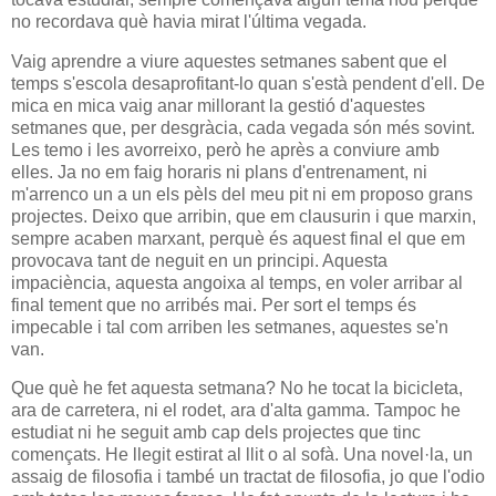
no recordava què havia mirat l'última vegada.
Vaig aprendre a viure aquestes setmanes sabent que el
temps s'escola desaprofitant-lo quan s'està pendent d'ell. De
mica en mica vaig anar millorant la gestió d'aquestes
setmanes que, per desgràcia, cada vegada són més sovint.
Les temo i les avorreixo, però he après a conviure amb
elles. Ja no em faig horaris ni plans d'entrenament, ni
m'arrenco un a un els pèls del meu pit ni em proposo grans
projectes. Deixo que arribin, que em clausurin i que marxin,
sempre acaben marxant, perquè és aquest final el que em
provocava tant de neguit en un principi. Aquesta
impaciència, aquesta angoixa al temps, en voler arribar al
final tement que no arribés mai. Per sort el temps és
impecable i tal com arriben les setmanes, aquestes se'n
van.
Que què he fet aquesta setmana? No he tocat la bicicleta,
ara de carretera, ni el rodet, ara d'alta gamma. Tampoc he
estudiat ni he seguit amb cap dels projectes que tinc
començats. He llegit estirat al llit o al sofà. Una novel·la, un
assaig de filosofia i també un tractat de filosofia, jo que l'odio