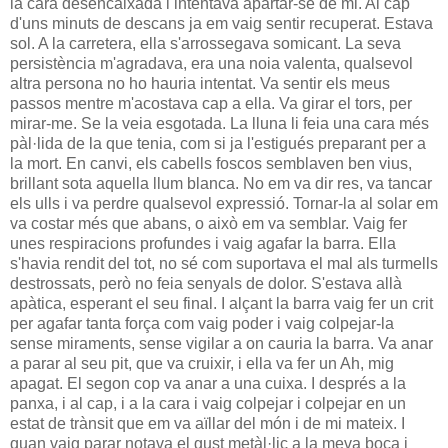
la cara desencaixada i intentava apartar-se de mi. Al cap
d'uns minuts de descans ja em vaig sentir recuperat. Estava
sol. A la carretera, ella s'arrossegava somicant. La seva
persistència m'agradava, era una noia valenta, qualsevol
altra persona no ho hauria intentat. Va sentir els meus
passos mentre m'acostava cap a ella. Va girar el tors, per
mirar-me. Se la veia esgotada. La lluna li feia una cara més
pàl·lida de la que tenia, com si ja l'estigués preparant per a
la mort. En canvi, els cabells foscos semblaven ben vius,
brillant sota aquella llum blanca. No em va dir res, va tancar
els ulls i va perdre qualsevol expressió. Tornar-la al solar em
va costar més que abans, o això em va semblar. Vaig fer
unes respiracions profundes i vaig agafar la barra. Ella
s'havia rendit del tot, no sé com suportava el mal als turmells
destrossats, però no feia senyals de dolor. S'estava allà
apàtica, esperant el seu final. I alçant la barra vaig fer un crit
per agafar tanta força com vaig poder i vaig colpejar-la
sense miraments, sense vigilar a on cauria la barra. Va anar
a parar al seu pit, que va cruixir, i ella va fer un Ah, mig
apagat. El segon cop va anar a una cuixa. I després a la
panxa, i al cap, i a la cara i vaig colpejar i colpejar en un
estat de trànsit que em va aïllar del món i de mi mateix. I
quan vaig parar notava el gust metàl·lic a la meva boca i