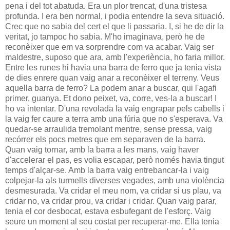
pena i del tot abatuda. Era un plor trencat, d'una tristesa
profunda. I era ben normal, i podia entendre la seva situació.
Crec que no sabia del cert el que li passaria. I, si he de dir la
veritat, jo tampoc ho sabia. M'ho imaginava, però he de
reconèixer que em va sorprendre com va acabar. Vaig ser
maldestre, suposo que ara, amb l'experiència, ho faria millor.
Entre les runes hi havia una barra de ferro que ja tenia vista
de dies enrere quan vaig anar a reconèixer el terreny. Veus
aquella barra de ferro? La podem anar a buscar, qui l'agafi
primer, guanya. Et dono peixet, va, corre, ves-la a buscar! I
ho va intentar. D'una revolada la vaig engrapar pels cabells i
la vaig fer caure a terra amb una fúria que no s'esperava. Va
quedar-se arraulida tremolant mentre, sense pressa, vaig
recórrer els pocs metres que em separaven de la barra.
Quan vaig tornar, amb la barra a les mans, vaig haver
d'accelerar el pas, es volia escapar, però només havia tingut
temps d'alçar-se. Amb la barra vaig entrebancar-la i vaig
colpejar-la als turmells diverses vegades, amb una violència
desmesurada. Va cridar el meu nom, va cridar si us plau, va
cridar no, va cridar prou, va cridar i cridar. Quan vaig parar,
tenia el cor desbocat, estava esbufegant de l'esforç. Vaig
seure un moment al seu costat per recuperar-me. Ella tenia