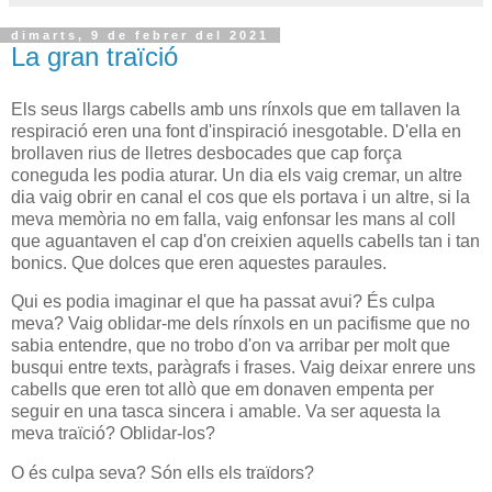
dimarts, 9 de febrer del 2021
La gran traïció
Els seus llargs cabells amb uns rínxols que em tallaven la
respiració eren una font d'inspiració inesgotable. D'ella en
brollaven rius de lletres desbocades que cap força
coneguda les podia aturar. Un dia els vaig cremar, un altre
dia vaig obrir en canal el cos que els portava i un altre, si la
meva memòria no em falla, vaig enfonsar les mans al coll
que aguantaven el cap d'on creixien aquells cabells tan i tan
bonics. Que dolces que eren aquestes paraules.
Qui es podia imaginar el que ha passat avui? És culpa
meva? Vaig oblidar-me dels rínxols en un pacifisme que no
sabia entendre, que no trobo d'on va arribar per molt que
busqui entre texts, paràgrafs i frases. Vaig deixar enrere uns
cabells que eren tot allò que em donaven empenta per
seguir en una tasca sincera i amable. Va ser aquesta la
meva traïció? Oblidar-los?
O és culpa seva? Són ells els traïdors?