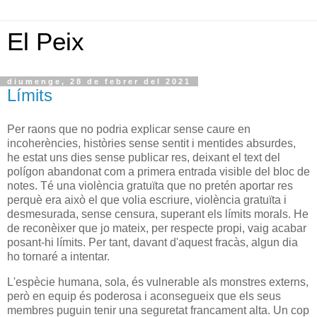
El Peix
diumenge, 28 de febrer del 2021
Límits
Per raons que no podria explicar sense caure en
incoherències, històries sense sentit i mentides absurdes,
he estat uns dies sense publicar res, deixant el text del
polígon abandonat com a primera entrada visible del bloc de
notes. Té una violència gratuïta que no pretén aportar res
perquè era això el que volia escriure, violència gratuïta i
desmesurada, sense censura, superant els límits morals. He
de reconèixer que jo mateix, per respecte propi, vaig acabar
posant-hi límits. Per tant, davant d'aquest fracàs, algun dia
ho tornaré a intentar.
L'espècie humana, sola, és vulnerable als monstres externs,
però en equip és poderosa i aconsegueix que els seus
membres puguin tenir una seguretat francament alta. Un cop