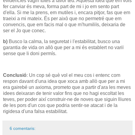
evidències vagin totes a favor teu. Aquesta idea que em vols
fer canviar és meva, forma part de mi i jo em sento part
d'ella. Si me la prens, em mutiles i, encara pitjor, fas que em
traeixi a mi mateix. És per això que no permetré que em
convencis, que em facis mal o que m'humiliïs, deixaria de
ser el Jo que conec.
b)
Busco la calma, la seguretat i l'estabilitat, busco una
garantia de vida on allò que per a mi és establert no variï
sense que li doni permís.
Conclusió
: Un cop sé què vol el meu cos i entenc com
respon davant d'una idea que xoca amb allò que per a mi
era gairebé un axioma, prometo que a partir d'ara les meves
idees deixaran de tenir valor fins que no hagi escoltat les
teves, per poder així construir-ne de noves que siguin lliures
de les pors d'un cos que podria sentir-se atacat i de la
rigidesa d'una falsa estabilitat.
6 comentaris: