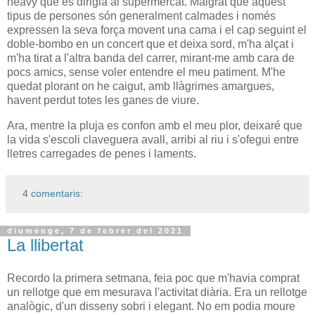
heavy que es dirigia al supermercat. Malgrat que aquest
tipus de persones són generalment calmades i només
expressen la seva força movent una cama i el cap seguint el
doble-bombo en un concert que et deixa sord, m'ha alçat i
m'ha tirat a l'altra banda del carrer, mirant-me amb cara de
pocs amics, sense voler entendre el meu patiment. M'he
quedat plorant on he caigut, amb llàgrimes amargues,
havent perdut totes les ganes de viure.
Ara, mentre la pluja es confon amb el meu plor, deixaré que
la vida s'escoli claveguera avall, arribi al riu i s'ofegui entre
lletres carregades de penes i laments.
4 comentaris:
diumenge, 7 de febrer del 2021
La llibertat
Recordo la primera setmana, feia poc que m'havia comprat
un rellotge que em mesurava l'activitat diària. Era un rellotge
analògic, d'un disseny sobri i elegant. No em podia moure