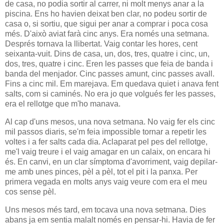
de casa, no podia sortir al carrer, ni molt menys anar a la
piscina. Ens ho havien deixat ben clar, no podeu sortir de
casa o, si sortiu, que sigui per anar a comprar i poca cosa
més. D'això aviat farà cinc anys. Era només una setmana.
Després tornava la llibertat. Vaig contar les hores, cent
seixanta-vuit. Dins de casa, un, dos, tres, quatre i cinc, un,
dos, tres, quatre i cinc. Eren les passes que feia de banda i
banda del menjador. Cinc passes amunt, cinc passes avall.
Fins a cinc mil. Em marejava. Em quedava quiet i anava fent
salts, com si caminés. No era jo que volgués fer les passes,
era el rellotge que m'ho manava.
Al cap d'uns mesos, una nova setmana. No vaig fer els cinc
mil passos diaris, se'm feia impossible tornar a repetir les
voltes i a fer salts cada dia. Aclaparat pel pes del rellotge,
me'l vaig treure i el vaig amagar en un calaix, on encara hi
és. En canvi, en un clar símptoma d'avorriment, vaig depilar-
me amb unes pinces, pèl a pèl, tot el pit i la panxa. Per
primera vegada en molts anys vaig veure com era el meu
cos sense pèl.
Uns mesos més tard, em tocava una nova setmana. Dies
abans ja em sentia malalt només en pensar-hi. Havia de fer