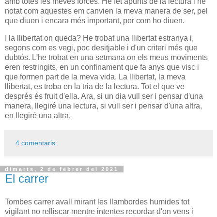
amb totes les meves forces. He fet apunts de la lectura i he
notat com aquestes em canvien la meva manera de ser, pel
que diuen i encara més important, per com ho diuen.
I la llibertat on queda? He trobat una llibertat estranya i,
segons com es vegi, poc desitjable i d'un criteri més que
dubtós. L'he trobat en una setmana on els meus moviments
eren restringits, en un confinament que fa anys que visc i
que formen part de la meva vida. La llibertat, la meva
llibertat, es troba en la tria de la lectura. Tot el que ve
després és fruit d'ella. Ara, si un dia vull ser i pensar d'una
manera, llegiré una lectura, si vull ser i pensar d'una altra,
en llegiré una altra.
4 comentaris:
dimarts, 2 de febrer del 2021
El carrer
Tombes carrer avall mirant les llambordes humides tot
vigilant no relliscar mentre intentes recordar d'on vens i