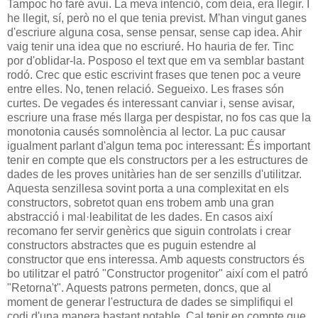
Tampoc ho faré avui. La meva intenció, com deia, era llegir. I
he llegit, sí, però no el que tenia previst. M'han vingut ganes
d'escriure alguna cosa, sense pensar, sense cap idea. Ahir
vaig tenir una idea que no escriuré. Ho hauria de fer. Tinc
por d'oblidar-la. Posposo el text que em va semblar bastant
rodó. Crec que estic escrivint frases que tenen poc a veure
entre elles. No, tenen relació. Segueixo. Les frases són
curtes. De vegades és interessant canviar i, sense avisar,
escriure una frase més llarga per despistar, no fos cas que la
monotonia causés somnolència al lector. La puc causar
igualment parlant d'algun tema poc interessant: És important
tenir en compte que els constructors per a les estructures de
dades de les proves unitàries han de ser senzills d'utilitzar.
Aquesta senzillesa sovint porta a una complexitat en els
constructors, sobretot quan ens trobem amb una gran
abstracció i mal·leabilitat de les dades. En casos així
recomano fer servir genèrics que siguin controlats i crear
constructors abstractes que es puguin estendre al
constructor que ens interessa. Amb aquests constructors és
bo utilitzar el patró "Constructor progenitor" així com el patró
"Retorna't". Aquests patrons permeten, doncs, que al
moment de generar l'estructura de dades se simplifiqui el
codi d'una manera bastant notable. Cal tenir en compte que