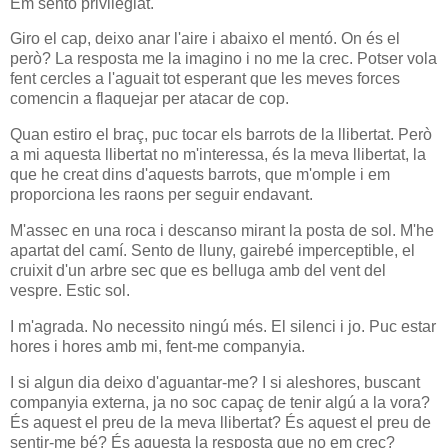
Em sento privilegiat.
Giro el cap, deixo anar l'aire i abaixo el mentó. On és el
però? La resposta me la imagino i no me la crec. Potser vola
fent cercles a l'aguait tot esperant que les meves forces
comencin a flaquejar per atacar de cop.
Quan estiro el braç, puc tocar els barrots de la llibertat. Però
a mi aquesta llibertat no m'interessa, és la meva llibertat, la
que he creat dins d'aquests barrots, que m'omple i em
proporciona les raons per seguir endavant.
M'assec en una roca i descanso mirant la posta de sol. M'he
apartat del camí. Sento de lluny, gairebé imperceptible, el
cruixit d'un arbre sec que es belluga amb del vent del
vespre. Estic sol.
I m'agrada. No necessito ningú més. El silenci i jo. Puc estar
hores i hores amb mi, fent-me companyia.
I si algun dia deixo d'aguantar-me? I si aleshores, buscant
companyia externa, ja no soc capaç de tenir algú a la vora?
És aquest el preu de la meva llibertat? És aquest el preu de
sentir-me bé? És aquesta la resposta que no em crec?