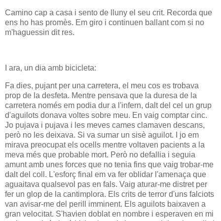
Camino cap a casa i sento de lluny el seu crit. Recorda que
ens ho has promès. Em giro i continuen ballant com si no
m'haguessin dit res.
I ara, un dia amb bicicleta:
Fa dies, pujant per una carretera, el meu cos es trobava
prop de la desfeta. Mentre pensava que la duresa de la
carretera només em podia dur a l'infern, dalt del cel un grup
d'aguilots donava voltes sobre meu. En vaig comptar cinc.
Jo pujava i pujava i les meves cames clamaven descans,
però no les deixava. Si va sumar un sisè aguilot. I jo em
mirava preocupat els ocells mentre voltaven pacients a la
meva més que probable mort. Però no defallia i seguia
amunt amb unes forces que no tenia fins que vaig trobar-me
dalt del coll. L'esforç final em va fer oblidar l'amenaça que
aguaitava qualsevol pas en fals. Vaig aturar-me distret per
fer un glop de la cantimplora. Els crits de terror d'uns falciots
van avisar-me del perill imminent. Els aguilots baixaven a
gran velocitat. S'havien doblat en nombre i esperaven en mi