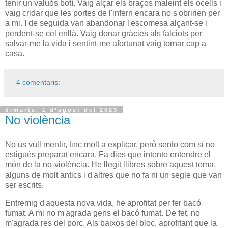
tenir un valuós botí. Vaig alçar els braços maleint els ocells i
vaig cridar que les portes de l'infern encara no s'obririen per
a mi. I de seguida van abandonar l'escomesa alçant-se i
perdent-se cel enllà. Vaig donar gràcies als falciots per
salvar-me la vida i sentint-me afortunat vaig tornar cap a
casa.
4 comentaris:
dimarts, 1 d’agost del 2023
No violència
No us vull mentir, tinc molt a explicar, però sento com si no
estigués preparat encara. Fa dies que intento entendre el
món de la no-violència. He llegit llibres sobre aquest tema,
alguns de molt antics i d'altres que no fa ni un segle que van
ser escrits.
Entremig d'aquesta nova vida, he aprofitat per fer bacó
fumat. A mi no m'agrada gens el bacó fumat. De fet, no
m'agrada res del porc. Als baixos del bloc, aprofitant que la