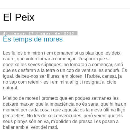
El Peix
diumenge, 27 d’agost del 2023
És temps de mores
Les fulles em miren i em demanen si us plau que les deixi
caure, que volen tornar a començar. Responc que si
obeeixo les seves súpliques, no tornaran a començar, sinó
que es desfaran a la terra o un cop de vent se les endurà. És
igual, deixeu-nos ser lliures, em ploren. I l'arbre, cansat, ja
no sap com retenir-les i em mira afligit i resignat al cicle
natural.
M'atipo de mores i prometo que en poques setmanes les
deixaré marxar, que la impaciència no és sana, que hi ha un
moment per cada cosa i que aquesta és la meva última lliçó
per a elles. No les deixo convençudes, però veient que els
seus planys són en va, m'obliden de pressa i es posen a
ballar amb el vent del matí.