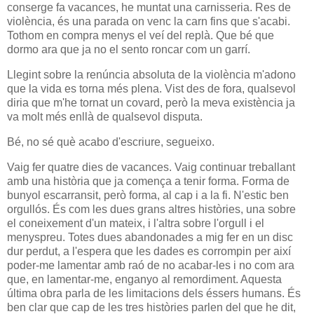
conserge fa vacances, he muntat una carnisseria. Res de
violència, és una parada on venc la carn fins que s'acabi.
Tothom en compra menys el veí del replà. Que bé que
dormo ara que ja no el sento roncar com un garrí.
Llegint sobre la renúncia absoluta de la violència m'adono
que la vida es torna més plena. Vist des de fora, qualsevol
diria que m'he tornat un covard, però la meva existència ja
va molt més enllà de qualsevol disputa.
Bé, no sé què acabo d'escriure, segueixo.
Vaig fer quatre dies de vacances. Vaig continuar treballant
amb una història que ja comença a tenir forma. Forma de
bunyol escarransit, però forma, al cap i a la fi. N'estic ben
orgullós. És com les dues grans altres històries, una sobre
el coneixement d'un mateix, i l'altra sobre l'orgull i el
menyspreu. Totes dues abandonades a mig fer en un disc
dur perdut, a l'espera que les dades es corrompin per així
poder-me lamentar amb raó de no acabar-les i no com ara
que, en lamentar-me, enganyo al remordiment. Aquesta
última obra parla de les limitacions dels éssers humans. És
ben clar que cap de les tres històries parlen del que he dit,