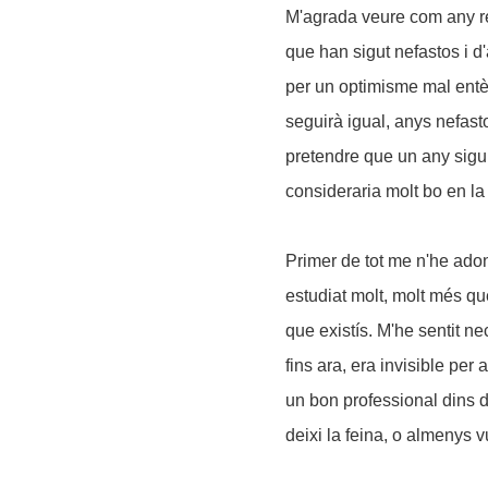
M'agrada veure com any re
que han sigut nefastos i d'
per un optimisme mal entès 
seguirà igual, anys nefas
pretendre que un any sigui
consideraria molt bo en la
Primer de tot me n'he adon
estudiat molt, molt més qu
que existís. M'he sentit n
fins ara, era invisible per
un bon professional dins 
deixi la feina, o almenys v