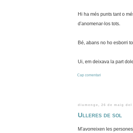
Hi ha més punts tant o mé
d'anomenar-los tots.
Bé, abans no ho esborri to
Ui, em deixava la part dol
Cap comentari
diumenge, 26 de maig del
Ulleres de sol
M'avorreixen les persones