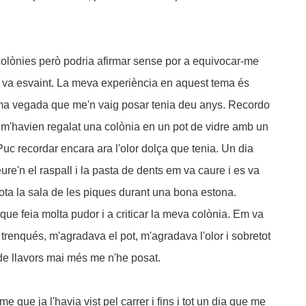
olònies però podria afirmar sense por a equivocar-me
s va esvaint. La meva experiència en aquest tema és
ltima vegada que me'n vaig posar tenia deu anys. Recordo
 m'havien regalat una colònia en un pot de vidre amb un
Puc recordar encara ara l'olor dolça que tenia. Un dia
ure'n el raspall i la pasta de dents em va caure i es va
tota la sala de les piques durant una bona estona.
ue feia molta pudor i a criticar la meva colònia. Em va
trenqués, m'agradava el pot, m'agradava l'olor i sobretot
de llavors mai més me n'he posat.
que ja l'havia vist pel carrer i fins i tot un dia que me