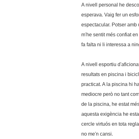
A nivell personal he desco
esperava. Vaig fer un esfor
espectacular. Potser amb 
m'he sentit més confiat en
fa falta ni li interessa a ni
A nivell esportiu d'aficion
resultats en piscina i bici
practicat. A la piscina hi 
mediocre però no tant com 
de la piscina, he estat mé
aquesta exigència he esta
cercle virtuós en tota reg
no me'n cansi.