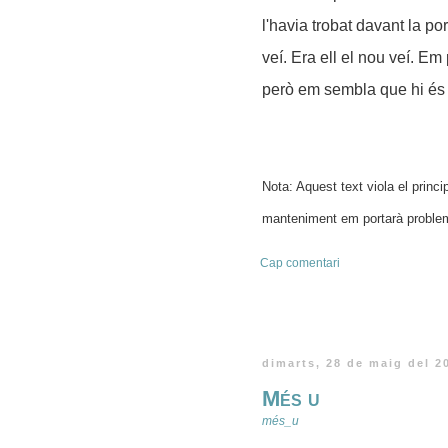
l'havia trobat davant la p
veí. Era ell el nou veí. E
però em sembla que hi és d
Nota: Aquest text viola el princi
manteniment em portarà proble
Cap comentari
dimarts, 28 de maig del 2
Més u
més_u