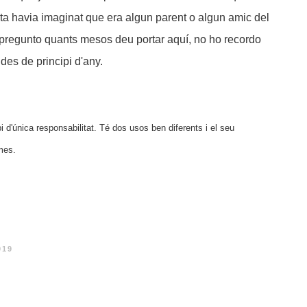
orta havia imaginat que era algun parent o algun amic del
m pregunto quants mesos deu portar aquí, no ho recordo
es de principi d'any.
pi d'única responsabilitat. Té dos usos ben diferents i el seu
mes.
019