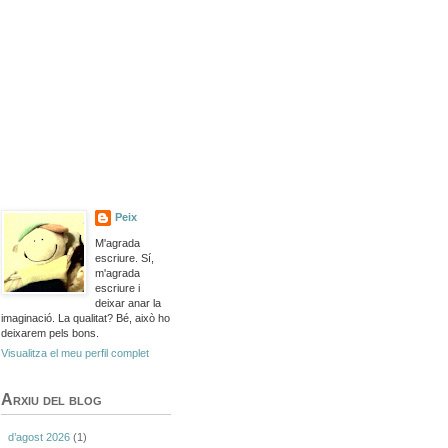
Peix
M'agrada
escriure. Sí,
m'agrada
escriure i
deixar anar la
imaginació. La qualitat? Bé, això ho
deixarem pels bons.
Visualitza el meu perfil complet
Arxiu del blog
d’agost 2026
(1)