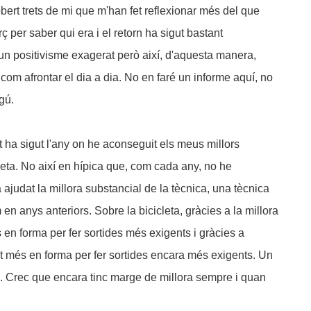
bert trets de mi que m'han fet reflexionar més del que
ç per saber qui era i el retorn ha sigut bastant
un positivisme exagerat però així, d'aquesta manera,
 com afrontar el dia a dia. No en faré un informe aquí, no
ngú.
at ha sigut l'any on he aconseguit els meus millors
cleta. No així en hípica que, com cada any, no he
ha ajudat la millora substancial de la tècnica, una tècnica
en anys anteriors. Sobre la bicicleta, gràcies a la millora
s en forma per fer sortides més exigents i gràcies a
t més en forma per fer sortides encara més exigents. Un
la. Crec que encara tinc marge de millora sempre i quan