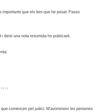
s importants que els tres que he posat. Passo
t i deixi una nota resumida ho publicaré.
enta:
 2019
 que comencen pel judici. M'avorreixen les persones