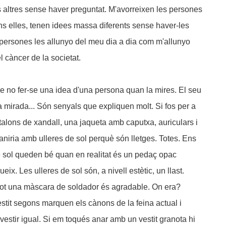
 altres sense haver preguntat. M'avorreixen les persones
ns elles, tenen idees massa diferents sense haver-les
 persones les allunyo del meu dia a dia com m'allunyo
l càncer de la societat.
e no fer-se una idea d'una persona quan la mires. El seu
va mirada... Són senyals que expliquen molt. Si fos per a
alons de xandall, una jaqueta amb caputxa, auriculars i
 aniria amb ulleres de sol perquè són lletges. Totes. Ens
 sol queden bé quan en realitat és un pedaç opac
eix. Les ulleres de sol són, a nivell estètic, un llast.
 i tot una màscara de soldador és agradable. On era?
vestit segons marquen els cànons de la feina actual i
 vestir igual. Si em toqués anar amb un vestit granota hi