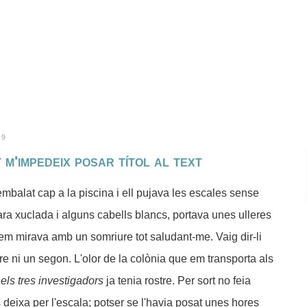
19
 m'impedeix posar títol al text
embalat cap a la piscina i ell pujava les escales sense
cara xuclada i alguns cabells blancs, portava unes ulleres
em mirava amb un somriure tot saludant-me. Vaig dir-li
e ni un segon. L'olor de la colònia que em transporta als
 els tres investigadors
ja tenia rostre. Per sort no feia
deixa per l'escala; potser se l'havia posat unes hores