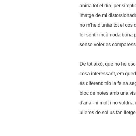
aniria tot el dia, per simpl
imatge de mi distorsionada. 
no m'he d'untar tot el cos 
fer sentir incòmoda bona p
sense voler es comparessi
De tot això, que ho he esc
cosa interessant, em quedo 
és diferent: trio la feina 
bloc de notes amb una visib
d'anar-hi molt i no voldri
ulleres de sol us fan lletge