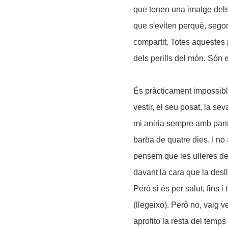
que tenen una imatge dels
que s'eviten perquè, sego
compartit. Totes aquestes
dels perills del món. Són e
És pràcticament impossibl
vestir, el seu posat, la se
mi aniria sempre amb pant
barba de quatre dies. I no
pensem que les ulleres de
davant la cara que la desllu
Però si és per salut, fins
(llegeixo). Però no, vaig 
aprofito la resta del temps