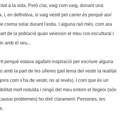
icitat a la vida. Però clar, vaig com vaig, donant una
I, en definitiva, si vaig vestit pel carrer és perquè així
de crema solar durant l'estiu. I alguna raó més, com ara
art de la població quan veiessin el meu cos escultural i
n amb el seu...
rit perquè estava agafant inspiració per escriure alguna
amb la part de les ulleres (pel tema del vestir la realitat
segons com s'ha de vestir, no al revés). I com que és un
ilitat molt reduïda i ningú del meu entorn el llegeix (són
a causar problemes) ho diré clarament: Persones, les
s.