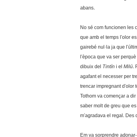
abans.
No sé com funcionen les c
que amb el temps l'olor e
gairebé nul·la ja que l'ú
l'època que va ser perquè
dibuix del
Tintín
i el
Milú
. 
agafant el necesser per tre
trencar impregnant d'olor 
Tothom va començar a dir q
saber molt de greu que es 
m'agradava el regal. Des 
Em va sorprendre adonar-me 