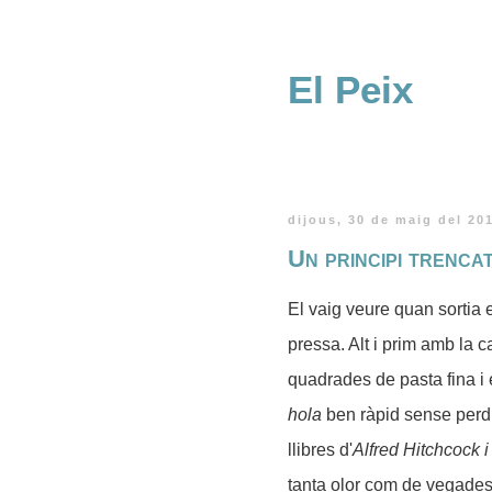
El Peix
dijous, 30 de maig del 20
Un principi trencat
El vaig veure quan sortia 
pressa. Alt i prim amb la 
quadrades de pasta fina i 
hola
ben ràpid sense perdr
llibres d'
Alfred Hitchcock i
tanta olor com de vegades 