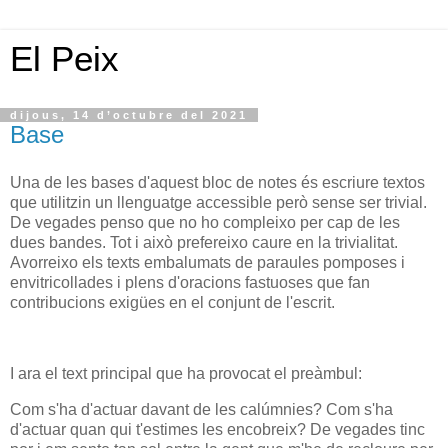
El Peix
dijous, 14 d’octubre del 2021
Base
Una de les bases d'aquest bloc de notes és escriure textos
que utilitzin un llenguatge accessible però sense ser trivial.
De vegades penso que no ho compleixo per cap de les
dues bandes. Tot i això prefereixo caure en la trivialitat.
Avorreixo els texts embalumats de paraules pomposes i
envitricollades i plens d'oracions fastuoses que fan
contribucions exigües en el conjunt de l'escrit.
I ara el text principal que ha provocat el preàmbul:
Com s'ha d'actuar davant de les calúmnies? Com s'ha
d'actuar quan qui t'estimes les encobreix? De vegades tinc