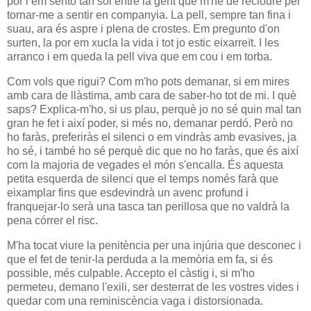
por i em sento tan sol entre la gent que m'he de recloure per
tornar-me a sentir en companyia. La pell, sempre tan fina i
suau, ara és aspre i plena de crostes. Em pregunto d'on
surten, la por em xucla la vida i tot jo estic eixarreït. I les
arranco i em queda la pell viva que em cou i em torba.
Com vols que rigui? Com m'ho pots demanar, si em mires
amb cara de llàstima, amb cara de saber-ho tot de mi. I què
saps? Explica-m'ho, si us plau, perquè jo no sé quin mal tan
gran he fet i així poder, si més no, demanar perdó. Però no
ho faràs, preferiràs el silenci o em vindràs amb evasives, ja
ho sé, i també ho sé perquè dic que no ho faràs, que és així
com la majoria de vegades el món s'encalla. És aquesta
petita esquerda de silenci que el temps només farà que
eixamplar fins que esdevindrà un avenc profund i
franquejar-lo serà una tasca tan perillosa que no valdrà la
pena córrer el risc.
M'ha tocat viure la penitència per una injúria que desconec i
que el fet de tenir-la perduda a la memòria em fa, si és
possible, més culpable. Accepto el càstig i, si m'ho
permeteu, demano l'exili, ser desterrat de les vostres vides i
quedar com una reminiscència vaga i distorsionada.