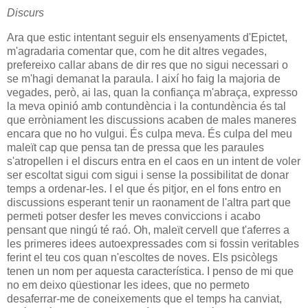
Discurs
Ara que estic intentant seguir els ensenyaments d'Epictet,
m'agradaria comentar que, com he dit altres vegades,
prefereixo callar abans de dir res que no sigui necessari o
se m'hagi demanat la paraula. I així ho faig la majoria de
vegades, però, ai las, quan la confiança m'abraça, expresso
la meva opinió amb contundència i la contundència és tal
que erròniament les discussions acaben de males maneres
encara que no ho vulgui. És culpa meva. És culpa del meu
maleït cap que pensa tan de pressa que les paraules
s'atropellen i el discurs entra en el caos en un intent de voler
ser escoltat sigui com sigui i sense la possibilitat de donar
temps a ordenar-les. I el que és pitjor, en el fons entro en
discussions esperant tenir un raonament de l'altra part que
permeti potser desfer les meves conviccions i acabo
pensant que ningú té raó. Oh, maleït cervell que t'aferres a
les primeres idees autoexpressades com si fossin veritables
ferint el teu cos quan n'escoltes de noves. Els psicòlegs
tenen un nom per aquesta característica. I penso de mi que
no em deixo qüestionar les idees, que no permeto
desaferrar-me de coneixements que el temps ha canviat,