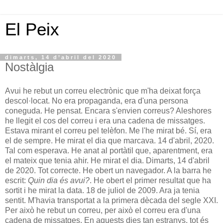
El Peix
dimarts, 14 d’abril del 2020
Nostàlgia
Avui he rebut un correu electrònic que m'ha deixat força
descol·locat. No era propaganda, era d'una persona
coneguda. He pensat. Encara s'envien correus? Aleshores
he llegit el cos del correu i era una cadena de missatges.
Estava mirant el correu pel telèfon. Me l'he mirat bé. Sí, era
el de sempre. He mirat el dia que marcava. 14 d'abril, 2020.
Tal com esperava. He anat al portàtil que, aparentment, era
el mateix que tenia ahir. He mirat el dia. Dimarts, 14 d'abril
de 2020. Tot correcte. He obert un navegador. A la barra he
escrit:
Quin dia és avui?
. He obert el primer resultat que ha
sortit i he mirat la data. 18 de juliol de 2009. Ara ja tenia
sentit. M'havia transportat a la primera dècada del segle XXI.
Per això he rebut un correu, per això el correu era d'una
cadena de missatges. En aquests dies tan estranys, tot és