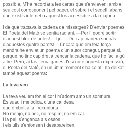
possible. M'ha recordat a les cartes que s'enviaven, amb el
seu cost corresponent pel paper, el sobre i el segell, abans
que existís internet o aquest fos accessible a la majoria.
I de què tractava la cadena de missatges? D'enviar poemes.
El Poeta del Mató se sentia radiant. —Per fi podré sortir
d'aquest bloc de notes!— I jo: —De cap manera sortiràs
d'aquestes quatre parets!— Encara que em feia força
mandra he enviat un poema d'un autor conegut, perquè sí,
perquè no tinc cap dret a trencar la cadena, que ho faci algú
altre. Però, ai las, tenia ganes d'escriure aquesta expressió,
el Poeta del Mató, en un últim moment s'ha colat i ha deixat
també aquest poema:
La teva veu
La teva veu em fon el cor i m'adorm amb un somriure.
És suau i melòdica, d'una calidesa
que embolcalla i reconforta.
No menjo, no bec, no respiro; no em cal.
I la pell s'enganxa als ossos
i els ulls s'enfonsen i desapareixen.