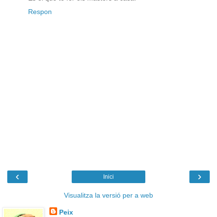
Respon
‹
›
Inici
Visualitza la versió per a web
Peix