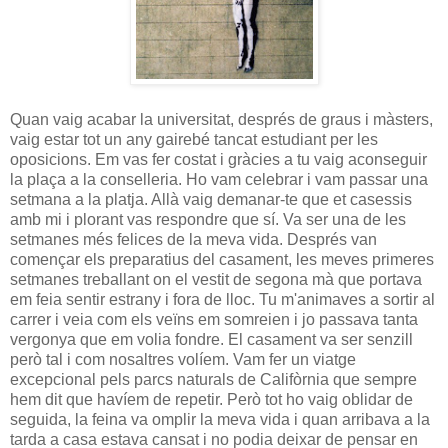
Quan vaig acabar la universitat, després de graus i màsters,
vaig estar tot un any gairebé tancat estudiant per les
oposicions. Em vas fer costat i gràcies a tu vaig aconseguir
la plaça a la conselleria. Ho vam celebrar i vam passar una
setmana a la platja. Allà vaig demanar-te que et casessis
amb mi i plorant vas respondre que sí. Va ser una de les
setmanes més felices de la meva vida. Després van
començar els preparatius del casament, les meves primeres
setmanes treballant on el vestit de segona mà que portava
em feia sentir estrany i fora de lloc. Tu m'animaves a sortir al
carrer i veia com els veïns em somreien i jo passava tanta
vergonya que em volia fondre. El casament va ser senzill
però tal i com nosaltres volíem. Vam fer un viatge
excepcional pels parcs naturals de Califòrnia que sempre
hem dit que havíem de repetir. Però tot ho vaig oblidar de
seguida, la feina va omplir la meva vida i quan arribava a la
tarda a casa estava cansat i no podia deixar de pensar en