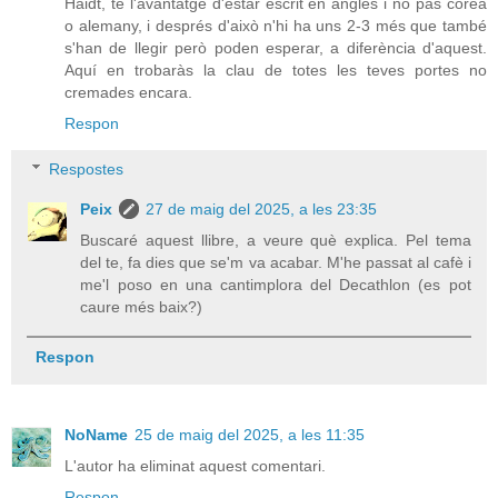
Haidt, té l'avantatge d'estar escrit en anglès i no pas coreà
o alemany, i després d'això n'hi ha uns 2-3 més que també
s'han de llegir però poden esperar, a diferència d'aquest.
Aquí en trobaràs la clau de totes les teves portes no
cremades encara.
Respon
Respostes
Peix
27 de maig del 2025, a les 23:35
Buscaré aquest llibre, a veure què explica. Pel tema
del te, fa dies que se'm va acabar. M'he passat al cafè i
me'l poso en una cantimplora del Decathlon (es pot
caure més baix?)
Respon
NoName
25 de maig del 2025, a les 11:35
L'autor ha eliminat aquest comentari.
Respon