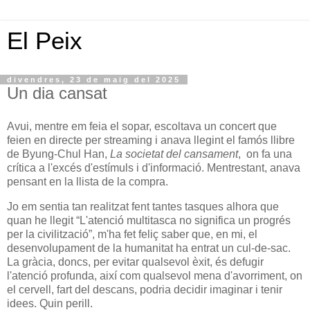
El Peix
divendres, 23 de maig del 2025
Un dia cansat
Avui, mentre em feia el sopar, escoltava un concert que
feien en directe per streaming i anava llegint el famós llibre
de Byung-Chul Han,
La societat del cansament
, on fa una
crítica a l'excés d'estímuls i d'informació. Mentrestant, anava
pensant en la llista de la compra.
Jo em sentia tan realitzat fent tantes tasques alhora que
quan he llegit “L'atenció multitasca no significa un progrés
per la civilització”, m'ha fet feliç saber que, en mi, el
desenvolupament de la humanitat ha entrat un cul-de-sac.
La gràcia, doncs, per evitar qualsevol èxit, és defugir
l'atenció profunda, així com qualsevol mena d'avorriment, on
el cervell, fart del descans, podria decidir imaginar i tenir
idees. Quin perill.