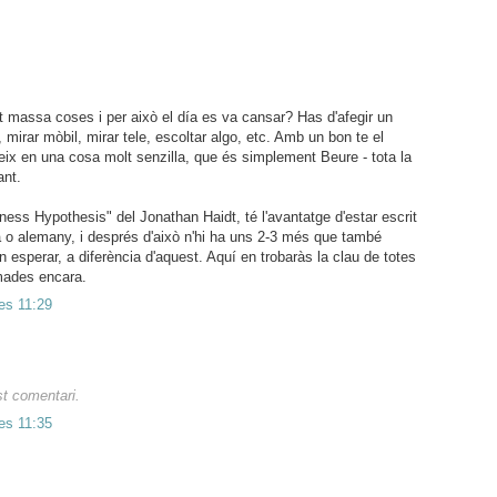
t massa coses i per això el día es va cansar? Has d'afegir un
r, mirar mòbil, mirar tele, escoltar algo, etc. Amb un bon te el
eix en una cosa molt senzilla, que és simplement Beure - tota la
ant.
ness Hypothesis" del Jonathan Haidt, té l'avantatge d'estar escrit
à o alemany, i després d'això n'hi ha uns 2-3 més que també
n esperar, a diferència d'aquest. Aquí en trobaràs la clau de totes
mades encara.
es 11:29
st comentari.
es 11:35