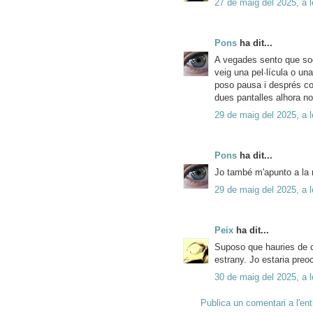
27 de maig del 2025, a 
Pons
ha dit...
A vegades sento que soc
veig una pel·lícula o un
poso pausa i després con
dues pantalles alhora no
29 de maig del 2025, a l
Pons
ha dit...
Jo també m'apunto a la 
29 de maig del 2025, a l
Peix
ha dit...
Suposo que hauries de 
estrany. Jo estaria preo
30 de maig del 2025, a l
Publica un comentari a l'en