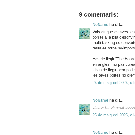
9 comentaris:
NoName
ha dit...
Vols dir que estaves fen
bon te a la pila d'escrivi
multi-tasking es convert
resta es torna no-import
Has de llegir "The Happi
en anglès i no pas core
s'han de llegir però pode
les teves portes no cre
25 de maig del 2025, a l
NoName
ha dit...
L'autor ha eliminat aque
25 de maig del 2025, a l
NoName
ha dit...