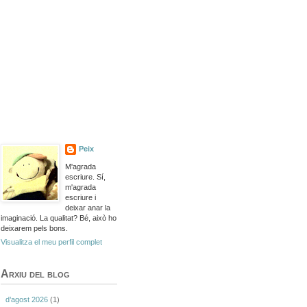
Peix
M'agrada
escriure. Sí,
m'agrada
escriure i
deixar anar la
imaginació. La qualitat? Bé, això ho
deixarem pels bons.
Visualitza el meu perfil complet
Arxiu del blog
d’agost 2026
(1)