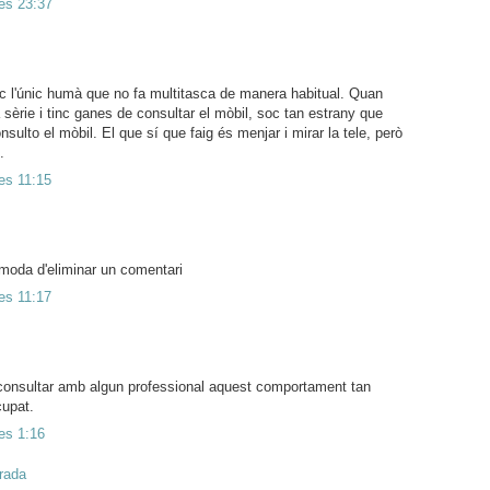
les 23:37
 l'únic humà que no fa multitasca de manera habitual. Quan
a sèrie i tinc ganes de consultar el mòbil, soc tan estrany que
sulto el mòbil. El que sí que faig és menjar i mirar la tele, però
.
es 11:15
moda d'eliminar un comentari
es 11:17
consultar amb algun professional aquest comportament tan
cupat.
es 1:16
trada