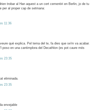
ien trobar al Han aquest a un cert cementiri en Berlin, jo de tu
ge per al proper cap de setmana:
es 11:36
 veure què explica. Pel tema del te, fa dies que se'm va acabar.
e'l poso en una cantimplora del Decathlon (es pot caure més
les 23:35
at eliminada.
les 23:35
da envejable