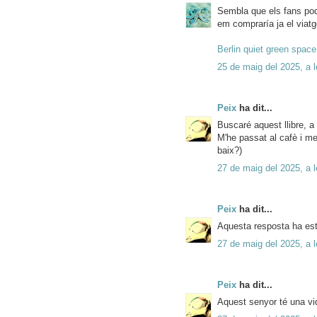
Sembla que els fans podr
em compraría ja el viat
Berlin quiet green space
25 de maig del 2025, a l
Peix
ha dit...
Buscaré aquest llibre, a
M'he passat al cafè i m
baix?)
27 de maig del 2025, a 
Peix
ha dit...
Aquesta resposta ha est
27 de maig del 2025, a 
Peix
ha dit...
Aquest senyor té una vi