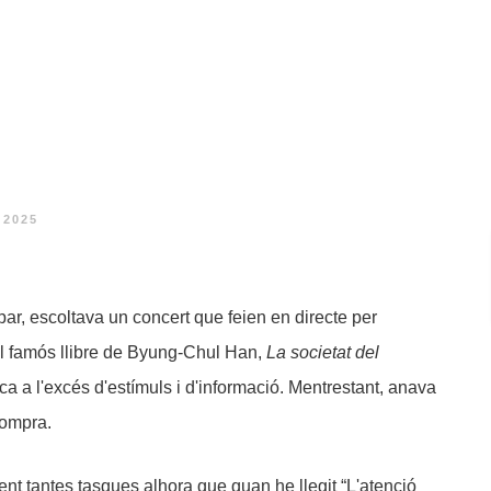
 2025
par, escoltava un concert que feien en directe per
el famós llibre de Byung-Chul Han,
La societat del
ica a l'excés d'estímuls i d'informació. Mentrestant, anava
compra.
fent tantes tasques alhora que quan he llegit “L'atenció