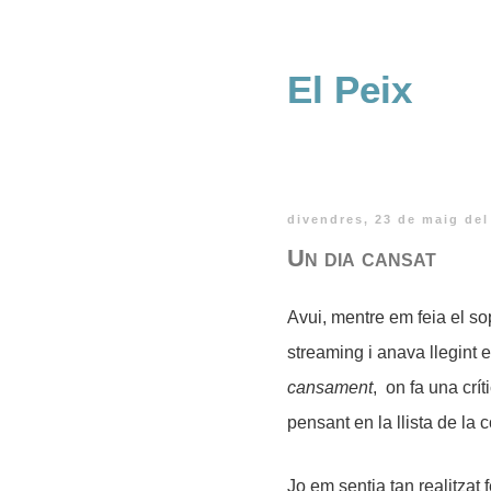
El Peix
divendres, 23 de maig del
Un dia cansat
Avui, mentre em feia el so
streaming i anava llegint 
cansament
, on fa una crít
pensant en la llista de la 
Jo em sentia tan realitzat 