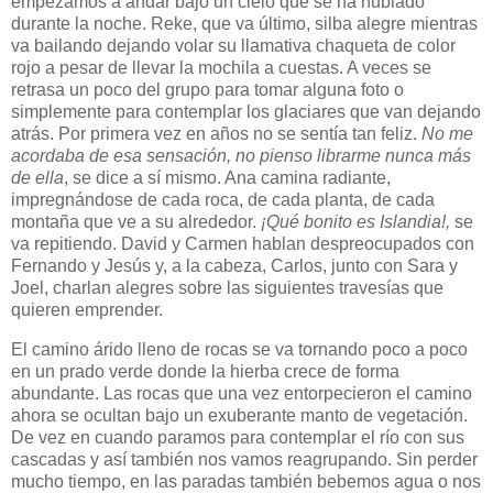
empezamos a andar bajo un cielo que se ha nublado
durante la noche. Reke, que va último, silba alegre mientras
va bailando dejando volar su llamativa chaqueta de color
rojo a pesar de llevar la mochila a cuestas. A veces se
retrasa un poco del grupo para tomar alguna foto o
simplemente para contemplar los glaciares que van dejando
atrás. Por primera vez en años no se sentía tan feliz.
No me
acordaba de esa sensación, no pienso librarme nunca más
de ella
, se dice a sí mismo. Ana camina radiante,
impregnándose de cada roca, de cada planta, de cada
montaña que ve a su alrededor.
¡Qué bonito es Islandia!,
se
va repitiendo. David y Carmen hablan despreocupados con
Fernando y Jesús y, a la cabeza, Carlos, junto con Sara y
Joel, charlan alegres sobre las siguientes travesías que
quieren emprender.
El camino árido lleno de rocas se va tornando poco a poco
en un prado verde donde la hierba crece de forma
abundante. Las rocas que una vez entorpecieron el camino
ahora se ocultan bajo un exuberante manto de vegetación.
De vez en cuando paramos para contemplar el río con sus
cascadas y así también nos vamos reagrupando. Sin perder
mucho tiempo, en las paradas también bebemos agua o nos