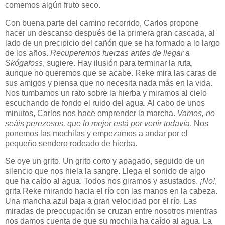
comemos algún fruto seco.
Con buena parte del camino recorrido, Carlos propone
hacer un descanso después de la primera gran cascada, al
lado de un precipicio del cañón que se ha formado a lo largo
de los años.
Recuperemos fuerzas antes de llegar a
Skógafoss
, sugiere. Hay ilusión para terminar la ruta,
aunque no queremos que se acabe. Reke mira las caras de
sus amigos y piensa que no necesita nada más en la vida.
Nos tumbamos un rato sobre la hierba y miramos al cielo
escuchando de fondo el ruido del agua. Al cabo de unos
minutos, Carlos nos hace emprender la marcha.
Vamos, no
seáis perezosos, que lo mejor está por venir todavía
. Nos
ponemos las mochilas y empezamos a andar por el
pequeño sendero rodeado de hierba.
Se oye un grito. Un grito corto y apagado, seguido de un
silencio que nos hiela la sangre. Llega el sonido de algo
que ha caído al agua. Todos nos giramos y asustados.
¡No!
,
grita Reke mirando hacia el río con las manos en la cabeza.
Una mancha azul baja a gran velocidad por el río. Las
miradas de preocupación se cruzan entre nosotros mientras
nos damos cuenta de que su mochila ha caído al agua. La