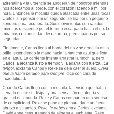
adrenalina y la urgencia se apoderan de nosotros mientras
nos acercamos al borde, con el corazón latiendo a mil por
hora. Entonces la mochila queda atascada entre unas rocas.
Carlos, sin pensarlo ni un segundo, se tira por un pequeño
sendero para recuperarla. Sus movimientos son rápidos
mientras desciende por el terreno escarpado hacia el río. Lo
miramos con ansiedad desde arriba, preocupados por su
seguridad.
Finalmente, Carlos llega al borde del río y se arrodilla en la
orilla, extendiendo la mano hacia la mancha azul que flota
en el agua. La corriente intenta arrastrar la mochila, pero
Carlos la alcanza justo a tiempo y la agarra con fuerza.
¡La
tengo!
, exclama Carlos y Reke se deja caer al suelo.
Creía
que la había perdido para siempre
, dice con cara de
incredulidad.
Cuando Carlos llega con la mochila, la tensión que había
llenado el aire se disipa, y una sensación de alegría y
gratitud nos inunda. Reke y Carlos comparten una sonrisa
de complicidad. Reke se pone de pie para darle un fuerte
abrazo a su amigo.
Reke, le debes una a Carlos
, exclama
David entre risas, tratando de aligerar el ambiente. Reke