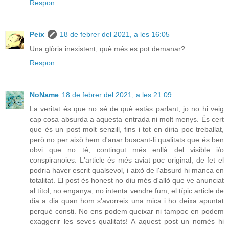
Respon
Peix
18 de febrer del 2021, a les 16:05
Una glòria inexistent, què més es pot demanar?
Respon
NoName
18 de febrer del 2021, a les 21:09
La veritat és que no sé de què estàs parlant, jo no hi veig
cap cosa absurda a aquesta entrada ni molt menys. És cert
que és un post molt senzill, fins i tot en diria poc treballat,
però no per això hem d'anar buscant-li qualitats que és ben
obvi que no té, contingut més enllà del visible i/o
conspiranoies. L'article és més aviat poc original, de fet el
podria haver escrit qualsevol, i això de l'absurd hi manca en
totalitat. El post és honest no diu més d'allò que ve anunciat
al títol, no enganya, no intenta vendre fum, el típic article de
dia a dia quan hom s'avorreix una mica i ho deixa apuntat
perquè consti. No ens podem queixar ni tampoc en podem
exaggerir les seves qualitats! A aquest post un només hi