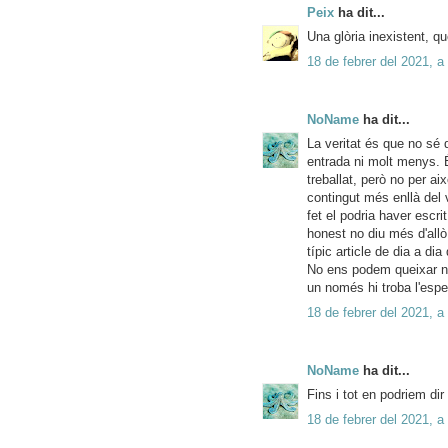
Peix
ha dit...
Una glòria inexistent, 
18 de febrer del 2021, a
NoName
ha dit...
La veritat és que no sé 
entrada ni molt menys. És
treballat, però no per ai
contingut més enllà del v
fet el podria haver escri
honest no diu més d'allò
típic article de dia a d
No ens podem queixar ni
un només hi troba l'espe
18 de febrer del 2021, a
NoName
ha dit...
Fins i tot en podriem dir
18 de febrer del 2021, a