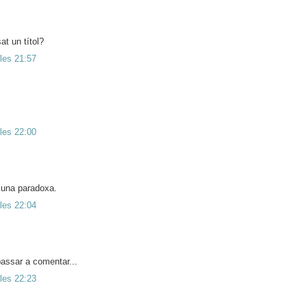
t un títol?
 les 21:57
 les 22:00
 una paradoxa.
 les 22:04
assar a comentar...
 les 22:23