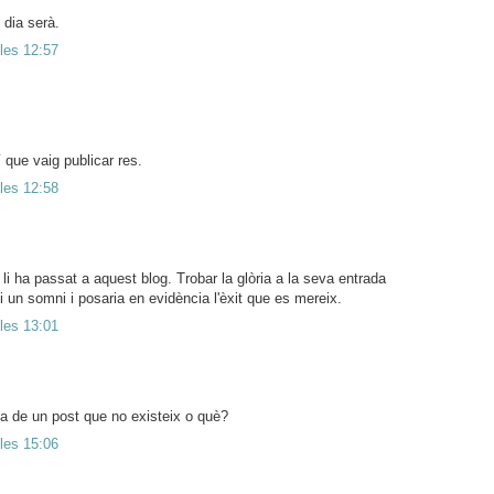
 dia serà.
 les 12:57
que vaig publicar res.
 les 12:58
 li ha passat a aquest blog. Trobar la glòria a la seva entrada
un somni i posaria en evidència l'èxit que es mereix.
 les 13:01
ia de un post que no existeix o què?
 les 15:06