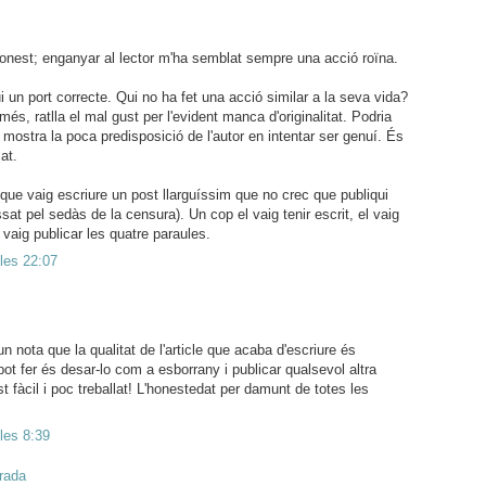
onest; enganyar al lector m'ha semblat sempre una acció roïna.
i un port correcte. Qui no ha fet una acció similar a la seva vida?
més, ratlla el mal gust per l'evident manca d'originalitat. Podria
 mostra la poca predisposició de l'autor en intentar ser genuí. És
lat.
s que vaig escriure un post llarguíssim que no crec que publiqui
sat pel sedàs de la censura). Un cop el vaig tenir escrit, el vaig
vaig publicar les quatre paraules.
 les 22:07
n nota que la qualitat de l'article que acaba d'escriure és
 pot fer és desar-lo com a esborrany i publicar qualsevol altra
t fàcil i poc treballat! L'honestedat per damunt de totes les
 les 8:39
trada