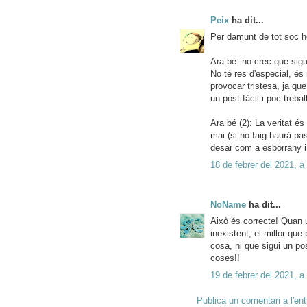
Peix
ha dit...
Per damunt de tot soc h
Ara bé: no crec que sigu
No té res d'especial, és 
provocar tristesa, ja que
un post fàcil i poc trebal
Ara bé (2): La veritat é
mai (si ho faig haurà pas
desar com a esborrany i 
18 de febrer del 2021, a
NoName
ha dit...
Això és correcte! Quan u
inexistent, el millor que
cosa, ni que sigui un pos
coses!!
19 de febrer del 2021, a
Publica un comentari a l'en