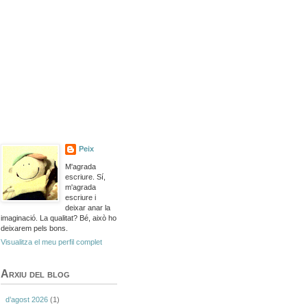
Peix
M'agrada
escriure. Sí,
m'agrada
escriure i
deixar anar la
imaginació. La qualitat? Bé, això ho
deixarem pels bons.
Visualitza el meu perfil complet
Arxiu del blog
d’agost 2026
(1)