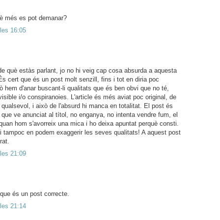
què més es pot demanar?
 les 16:05
de què estàs parlant, jo no hi veig cap cosa absurda a aquesta
 cert que és un post molt senzill, fins i tot en diria poc
xò hem d'anar buscant-li qualitats que és ben obvi que no té,
isible i/o conspiranoies. L'article és més aviat poc original, de
t qualsevol, i això de l'absurd hi manca en totalitat. El post és
 que ve anunciat al títol, no enganya, no intenta vendre fum, el
ia quan hom s'avorreix una mica i ho deixa apuntat perquè consti.
 tampoc en podem exaggerir les seves qualitats! A aquest post
rat.
 les 21:09
 que és un post correcte.
 les 21:14