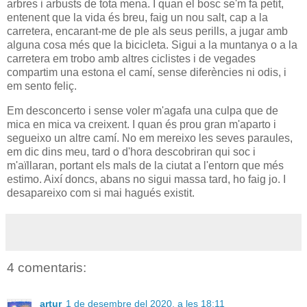
arbres i arbusts de tota mena. I quan el bosc se'm fa petit,
entenent que la vida és breu, faig un nou salt, cap a la
carretera, encarant-me de ple als seus perills, a jugar amb
alguna cosa més que la bicicleta. Sigui a la muntanya o a la
carretera em trobo amb altres ciclistes i de vegades
compartim una estona el camí, sense diferències ni odis, i
em sento feliç.
Em desconcerto i sense voler m'agafa una culpa que de
mica en mica va creixent. I quan és prou gran m'aparto i
segueixo un altre camí. No em mereixo les seves paraules,
em dic dins meu, tard o d'hora descobriran qui soc i
m'aïllaran, portant els mals de la ciutat a l'entorn que més
estimo. Així doncs, abans no sigui massa tard, ho faig jo. I
desapareixo com si mai hagués existit.
4 comentaris:
artur
1 de desembre del 2020, a les 18:11