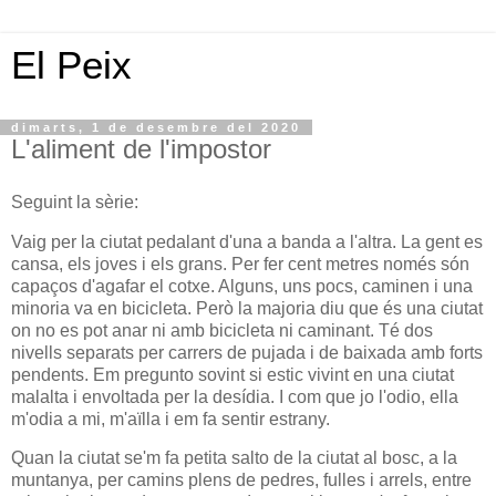
El Peix
dimarts, 1 de desembre del 2020
L'aliment de l'impostor
Seguint la sèrie:
Vaig per la ciutat pedalant d'una a banda a l'altra. La gent es
cansa, els joves i els grans. Per fer cent metres només són
capaços d'agafar el cotxe. Alguns, uns pocs, caminen i una
minoria va en bicicleta. Però la majoria diu que és una ciutat
on no es pot anar ni amb bicicleta ni caminant. Té dos
nivells separats per carrers de pujada i de baixada amb forts
pendents. Em pregunto sovint si estic vivint en una ciutat
malalta i envoltada per la desídia. I com que jo l'odio, ella
m'odia a mi, m'aïlla i em fa sentir estrany.
Quan la ciutat se'm fa petita salto de la ciutat al bosc, a la
muntanya, per camins plens de pedres, fulles i arrels, entre