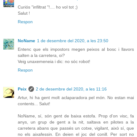
Curiós "infiltrat "!.... ho vol tot ;)
Salut !
Respon
NoName
1 de desembre del 2020, a les 23:50
Entenc que els impostors megen peixos al bosc i llavors
salten a la carretera, oi?
Veig unaxemeneia i dic: no sóc robot!
Respon
Peix
2 de desembre del 2020, a les 11:16
Artur, hi ha gent molt aclaparadora pel món. No estan mai
contents... Salut!
NoName, sí, són gent de baixa estofa. Prop d'on visc, fa
anys, un grup de gent a la nit, saltava en pilotes a la
carretera abans que passés un cotxe, vigilant, això sí, que
no els aixafessin. En deien el joc del conill. Per sort no