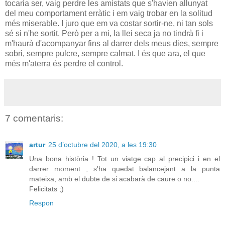
tocaria ser, vaig perdre les amistats que s'havien allunyat
del meu comportament erràtic i em vaig trobar en la solitud
més miserable. I juro que em va costar sortir-ne, ni tan sols
sé si n'he sortit. Però per a mi, la llei seca ja no tindrà fi i
m'haurà d'acompanyar fins al darrer dels meus dies, sempre
sobri, sempre pulcre, sempre calmat. I és que ara, el que
més m'aterra és perdre el control.
7 comentaris:
artur
25 d’octubre del 2020, a les 19:30
Una bona història ! Tot un viatge cap al precipici i en el
darrer moment , s'ha quedat balancejant a la punta
mateixa, amb el dubte de si acabarà de caure o no....
Felicitats ;)
Respon