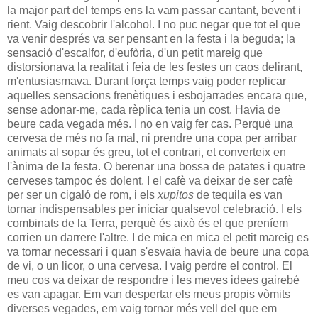
la major part del temps ens la vam passar cantant, bevent i
rient. Vaig descobrir l'alcohol. I no puc negar que tot el que
va venir després va ser pensant en la festa i la beguda; la
sensació d'escalfor, d'eufòria, d'un petit mareig que
distorsionava la realitat i feia de les festes un caos delirant,
m'entusiasmava. Durant força temps vaig poder replicar
aquelles sensacions frenètiques i esbojarrades encara que,
sense adonar-me, cada rèplica tenia un cost. Havia de
beure cada vegada més. I no en vaig fer cas. Perquè una
cervesa de més no fa mal, ni prendre una copa per arribar
animats al sopar és greu, tot el contrari, et converteix en
l'ànima de la festa. O berenar una bossa de patates i quatre
cerveses tampoc és dolent. I el cafè va deixar de ser cafè
per ser un cigaló de rom, i els
xupitos
de tequila es van
tornar indispensables per iniciar qualsevol celebració. I els
combinats de la Terra, perquè és això és el que preníem
corrien un darrere l'altre. I de mica en mica el petit mareig es
va tornar necessari i quan s'esvaïa havia de beure una copa
de vi, o un licor, o una cervesa. I vaig perdre el control. El
meu cos va deixar de respondre i les meves idees gairebé
es van apagar. Em van despertar els meus propis vòmits
diverses vegades, em vaig tornar més vell del que em