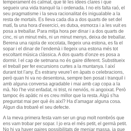
temperament és calmat, que té les idees clares i que
segueix una vida tranquil·la i ordenada. I no els falta raó, el
seu pragmatisme i la seva racionalitat és inigualable a la
resta de mortals. Es lleva cada dia a dos quarts de set del
matí, fa una hora d'exercici, es dutxa, esmorza i a les vuit es
posa a treballar. Para mitja hora per dinar i a dos quarts de
cinc, ni un minut més, ni un minut menys, deixa de treballar.
Berena una rajola de xocolata, llegeix una estona, es fa el
sopar i el dinar de l'endemà i llegeix una estona més tot
escoltant música clàssica. A dos quarts d'onze es posa a
dormir. I el cap de setmana no és gaire diferent. Substitueix
el treball per fer excursions curtes a la muntanya. I així
durant tot l'any. És estrany veure'l en àpats o celebracions,
però quan hi va no desentona, sempre ben posat i tranquil i
amb alguna conversa agradable i mai amb cap copa a la
mà. No l'he vist enfadat, ni trist, ni nerviós, ni angoixat. Però
tampoc és apàtic ni es creu millor que la resta. Algú s'ha
preguntat mai per què és així? Ha d'amagar alguna cosa.
Algun dia trobaré el seu defecte.
A la meva primera festa vam ser un grup molt nombrós que
ens vam trobar per sopar. I jo era el més petit, el germà petit.
No hi va haver gaires possibilitats de menjar massa, ja que