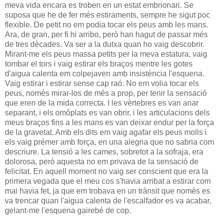
meva vida encara es troben en un estat embrionari. Se
suposa que he de fer més estiraments, sempre he sigut poc
flexible. De petit no em podia tocar els peus amb les mans.
Ara, de gran, per fi hi arribo, però han hagut de passar més
de tres dècades. Va ser a la dutxa quan ho vaig descobrir.
Mirant-me els peus massa petits per la meva estatura, vaig
tombar el tors i vaig estirar els braços mentre les gotes
d'aigua calenta em colpejaven amb insistència l'esquena.
Vaig estirar i estirar sense cap raó. No em volia tocar els
peus, només mirar-los de més a prop, per tenir la sensació
que eren de la mida correcta. I les vèrtebres es van anar
separant, i els omòplats es van obrir, i les articulacions dels
meus braços fins a les mans es van deixar endur per la força
de la gravetat. Amb els dits em vaig agafar els peus molls i
els vaig prémer amb força, en una alegria que no sabria com
descriure. La tensió a les cames, sobretot a la sofraja, era
dolorosa, però aquesta no em privava de la sensació de
felicitat. En aquell moment no vaig ser conscient que era la
primera vegada que el meu cos s'havia arribat a estirar com
mai havia fet, ja que em trobava en un trànsit que només es
va trencar quan l'aigua calenta de l'escalfador es va acabar,
gelant-me l'esquena gairebé de cop.