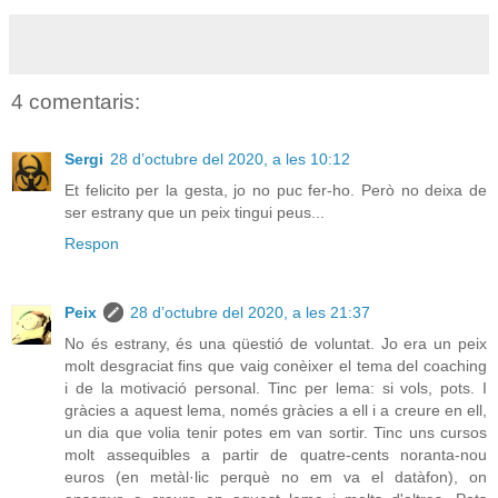
4 comentaris:
Sergi
28 d’octubre del 2020, a les 10:12
Et felicito per la gesta, jo no puc fer-ho. Però no deixa de
ser estrany que un peix tingui peus...
Respon
Peix
28 d’octubre del 2020, a les 21:37
No és estrany, és una qüestió de voluntat. Jo era un peix
molt desgraciat fins que vaig conèixer el tema del coaching
i de la motivació personal. Tinc per lema: si vols, pots. I
gràcies a aquest lema, només gràcies a ell i a creure en ell,
un dia que volia tenir potes em van sortir. Tinc uns cursos
molt assequibles a partir de quatre-cents noranta-nou
euros (en metàl·lic perquè no em va el datàfon), on