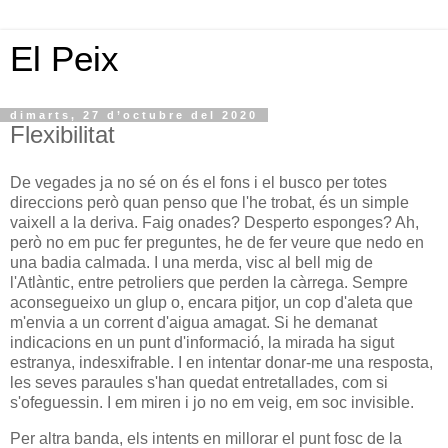
El Peix
dimarts, 27 d’octubre del 2020
Flexibilitat
De vegades ja no sé on és el fons i el busco per totes
direccions però quan penso que l'he trobat, és un simple
vaixell a la deriva. Faig onades? Desperto esponges? Ah,
però no em puc fer preguntes, he de fer veure que nedo en
una badia calmada. I una merda, visc al bell mig de
l'Atlàntic, entre petroliers que perden la càrrega. Sempre
aconsegueixo un glup o, encara pitjor, un cop d'aleta que
m'envia a un corrent d'aigua amagat. Si he demanat
indicacions en un punt d'informació, la mirada ha sigut
estranya, indesxifrable. I en intentar donar-me una resposta,
les seves paraules s'han quedat entretallades, com si
s'ofeguessin. I em miren i jo no em veig, em soc invisible.
Per altra banda, els intents en millorar el punt fosc de la