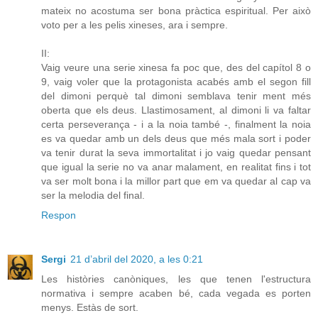
mateix no acostuma ser bona pràctica espiritual. Per això
voto per a les pelis xineses, ara i sempre.
II:
Vaig veure una serie xinesa fa poc que, des del capítol 8 o
9, vaig voler que la protagonista acabés amb el segon fill
del dimoni perquè tal dimoni semblava tenir ment més
oberta que els deus. Llastimosament, al dimoni li va faltar
certa perseverança - i a la noia també -, finalment la noia
es va quedar amb un dels deus que més mala sort i poder
va tenir durat la seva immortalitat i jo vaig quedar pensant
que igual la serie no va anar malament, en realitat fins i tot
va ser molt bona i la millor part que em va quedar al cap va
ser la melodia del final.
Respon
Sergi
21 d’abril del 2020, a les 0:21
Les històries canòniques, les que tenen l'estructura
normativa i sempre acaben bé, cada vegada es porten
menys. Estàs de sort.