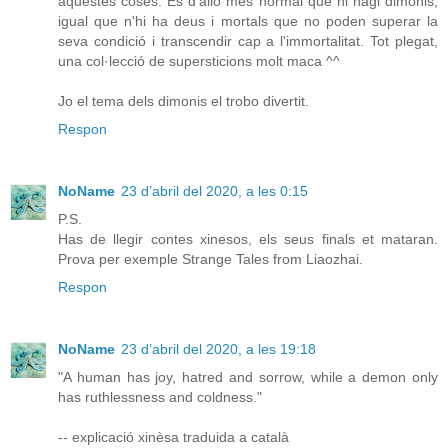
aquestes coses. És d'allò més normal que hi hagi dimonis,
igual que n'hi ha deus i mortals que no poden superar la
seva condició i transcendir cap a l'immortalitat. Tot plegat,
una col·lecció de supersticions molt maca ^^
Jo el tema dels dimonis el trobo divertit.
Respon
NoName
23 d’abril del 2020, a les 0:15
P.S.
Has de llegir contes xinesos, els seus finals et mataran.
Prova per exemple Strange Tales from Liaozhai.
Respon
NoName
23 d’abril del 2020, a les 19:18
"A human has joy, hatred and sorrow, while a demon only
has ruthlessness and coldness."
-- explicació xinèsa traduida a català