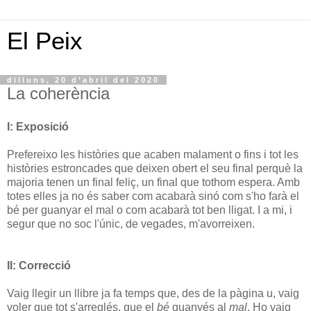
El Peix
dilluns, 20 d’abril del 2020
La coherència
I: Exposició
Prefereixo les històries que acaben malament o fins i tot les
històries estroncades que deixen obert el seu final perquè la
majoria tenen un final feliç, un final que tothom espera. Amb
totes elles ja no és saber com acabarà sinó com s'ho farà el
bé per guanyar el mal o com acabarà tot ben lligat. I a mi, i
segur que no soc l'únic, de vegades, m'avorreixen.
II: Correcció
Vaig llegir un llibre ja fa temps que, des de la pàgina u, vaig
voler que tot s'arreglés, que el
bé
guanyés al
mal
. Ho vaig