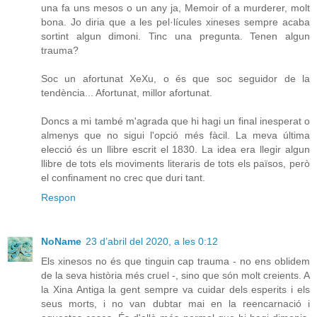
una fa uns mesos o un any ja, Memoir of a murderer, molt
bona. Jo diria que a les pel·lícules xineses sempre acaba
sortint algun dimoni. Tinc una pregunta. Tenen algun
trauma?
Soc un afortunat XeXu, o és que soc seguidor de la
tendència... Afortunat, millor afortunat.
Doncs a mi també m'agrada que hi hagi un final inesperat o
almenys que no sigui l'opció més fàcil. La meva última
elecció és un llibre escrit el 1830. La idea era llegir algun
llibre de tots els moviments literaris de tots els països, però
el confinament no crec que duri tant.
Respon
NoName
23 d’abril del 2020, a les 0:12
Els xinesos no és que tinguin cap trauma - no ens oblidem
de la seva història més cruel -, sino que són molt creients. A
la Xina Antiga la gent sempre va cuidar dels esperits i els
seus morts, i no van dubtar mai en la reencarnació i