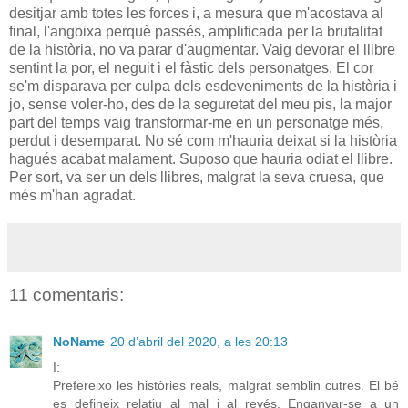
desitjar amb totes les forces i, a mesura que m'acostava al
final, l'angoixa perquè passés, amplificada per la brutalitat
de la història, no va parar d'augmentar. Vaig devorar el llibre
sentint la por, el neguit i el fàstic dels personatges. El cor
se'm disparava per culpa dels esdeveniments de la història i
jo, sense voler-ho, des de la seguretat del meu pis, la major
part del temps vaig transformar-me en un personatge més,
perdut i desemparat. No sé com m'hauria deixat si la història
hagués acabat malament. Suposo que hauria odiat el llibre.
Per sort, va ser un dels llibres, malgrat la seva cruesa, que
més m'han agradat.
11 comentaris:
NoName
20 d’abril del 2020, a les 20:13
I:
Prefereixo les històries reals, malgrat semblin cutres. El bé
es defineix relatiu al mal i al revés. Enganyar-se a un