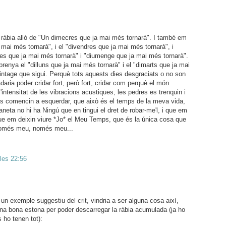
ràbia allò de "Un dimecres que ja mai més tornarà". I també em
a mai més tornarà", i el "divendres que ja mai més tornarà", i
es que ja mai més tornarà" i "diumenge que ja mai més tornarà".
'emprenya el "dilluns que ja mai més tornarà" i el "dimarts que ja mai
intage que sigui. Perquè tots aquests dies desgraciats o no son
daria poder cridar fort, però fort, cridar com perquè el món
intensitat de les vibracions acustiques, les pedres es trenquin i
 es comencin a esquerdar, que això és el temps de la meva vida,
aneta no hi ha Ningú que en tingui el dret de robar-me'l, i que em
que em deixin viure *Jo* el Meu Temps, que és la única cosa que
només meu, només meu...
 les 22:56
n exemple suggestiu del crit, vindria a ser alguna cosa així,
una bona estona per poder descarregar la ràbia acumulada (ja ho
 ho tenen tot):