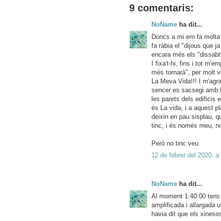
9 comentaris:
NoName
ha dit...
Doncs a mi em fa molta 
fa ràbia el "dijous que j
encara més els "dissabt
I fixa't-hi, fins i tot m
més tornarà", per molt v
La Meva Vida!!! I m'agra
sencer es sacsegi amb l'
les parets dels edificis
és La vida, i a aquest pl
deixin en pau sisplau, 
tinc, i és només meu, 
Però no tinc veu.
12 de febrer del 2020, a
NoName
ha dit...
Al moment 1:40:00 tens u
amplificada i allargada 
havia dit que els xinesos