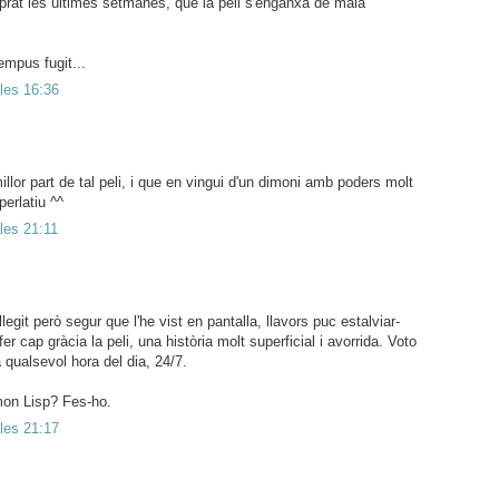
prat les últimes setmanes, que la pell s'enganxa de mala
empus fugit...
 les 16:36
illor part de tal peli, i que en vingui d'un dimoni amb poders molt
perlatiu ^^
 les 21:11
e llegit però segur que l'he vist en pantalla, llavors puc estalviar-
 cap gràcia la peli, una història molt superficial i avorrida. Voto
 qualsevol hora del dia, 24/7.
mon Lisp? Fes-ho.
 les 21:17