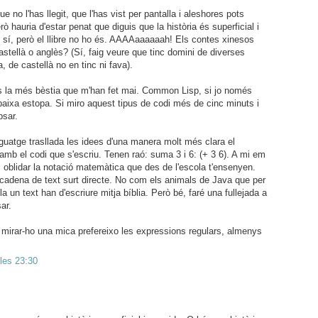
 no l'has llegit, que l'has vist per pantalla i aleshores pots
rò hauria d'estar penat que diguis que la història és superficial i
li sí, però el llibre no ho és. AAAAaaaaaah! Els contes xinesos
castellà o anglès? (Sí, faig veure que tinc domini de diverses
, de castellà no en tinc ni fava).
 la més bèstia que m'han fet mai. Common Lisp, si jo només
aixa estopa. Si miro aquest tipus de codi més de cinc minuts i
psar.
nguatge trasllada les idees d'una manera molt més clara el
mb el codi que s'escriu. Tenen raó: suma 3 i 6: (+ 3 6). A mi em
l oblidar la notació matemàtica que des de l'escola t'ensenyen.
 cadena de text surt directe. No com els animals de Java que per
lla un text han d'escriure mitja bíblia. Però bé, faré una fullejada a
ar.
 mirar-ho una mica prefereixo les expressions regulars, almenys
 les 23:30