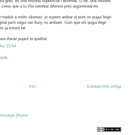
 greu, és una història superficial i avorrida. O bé, una història
Si creus que a tu t'ha semblat diferent pots argumentar-ho.
traduit a molts idiomes, jo espero arribar al punt on pugui llegir-
iginal però segur tan lluny no arribaré. Com que els pugui llegir
ts ja estarà bé.
ora d'anar pujant la qualitat.
 les 23:54
trada
Inici
Entrada més antiga
missatge (Atom)