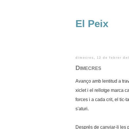
El Peix
dimecres, 12 de febrer de
Dimecres
Avanço amb lentitud a tra
xiclet i el rellotge marca
forces i a cada crit, el ti
s'aturi.
Després de canviar-li les pi