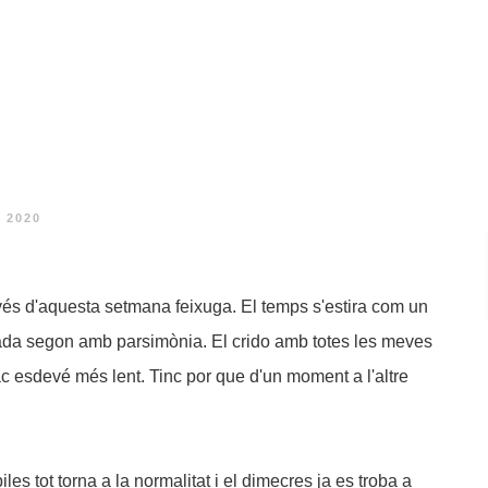
l 2020
vés d'aquesta setmana feixuga. El temps s'estira com un
 cada segon amb parsimònia. El crido amb totes les meves
c-tac esdevé més lent. Tinc por que d'un moment a l'altre
les tot torna a la normalitat i el dimecres ja es troba a