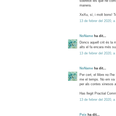
sobretot les que he com
manera.
XeXu, sí, i molt bons! T
13 de febrer del 2020, a
NoName
ha dit...
Doncs aquell crit és la m
alts el fa encara més su
13 de febrer del 2020, a
NoName
ha dit...
Per cert, el llibre no l'h
me el temps. No em va fer
per als contes xinesos a
Has llegit Practial Com
13 de febrer del 2020, a
Peix
ha dit...