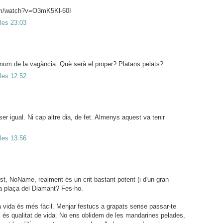
om/watch?v=O3mK5Kl-60I
 les 23:03
mum de la vagància. Què serà el proper? Platans pelats?
 les 12:52
er igual. Ni cap altre dia, de fet. Almenys aquest va tenir
 les 13:56
vist, NoName, realment és un crit bastant potent (i d'un gran
 La plaça del Diamant? Fes-ho.
a vida és més fàcil. Menjar festucs a grapats sense passar-te
s és qualitat de vida. No ens oblidem de les mandarines pelades,