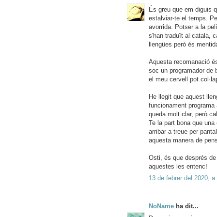
És greu que em diguis que
estalviar-te el temps. Pe
avorrida. Potser a la pe
s'han traduït al catala, 
llengües però és mentida
Aquesta recomanació és
soc un programador de b
el meu cervell pot col·la
He llegit que aquest lle
funcionament programa a
queda molt clar, però ca
Te la part bona que una
arribar a treue per panta
aquesta manera de pens
Osti, és que després de
aquestes les entenc!
13 de febrer del 2020, a
NoName
ha dit...