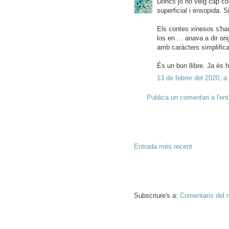
Doncs jo no veig cap cosa
superficial i ensopida. 
Els contes xinesos s'han 
los en ... anava a dir or
amb caràcters simplifica
És un bon llibre. Ja és h
13 de febrer del 2020, a
Publica un comentari a l'en
Entrada més recent
Subscriure's a:
Comentaris del 