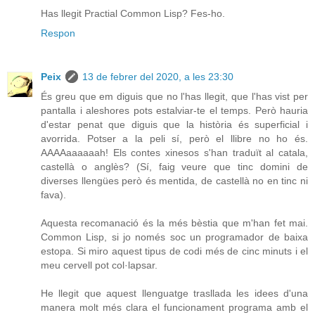
Has llegit Practial Common Lisp? Fes-ho.
Respon
Peix
13 de febrer del 2020, a les 23:30
És greu que em diguis que no l'has llegit, que l'has vist per
pantalla i aleshores pots estalviar-te el temps. Però hauria
d'estar penat que diguis que la història és superficial i
avorrida. Potser a la peli sí, però el llibre no ho és.
AAAAaaaaaah! Els contes xinesos s'han traduït al catala,
castellà o anglès? (Sí, faig veure que tinc domini de
diverses llengües però és mentida, de castellà no en tinc ni
fava).
Aquesta recomanació és la més bèstia que m'han fet mai.
Common Lisp, si jo només soc un programador de baixa
estopa. Si miro aquest tipus de codi més de cinc minuts i el
meu cervell pot col·lapsar.
He llegit que aquest llenguatge trasllada les idees d'una
manera molt més clara el funcionament programa amb el