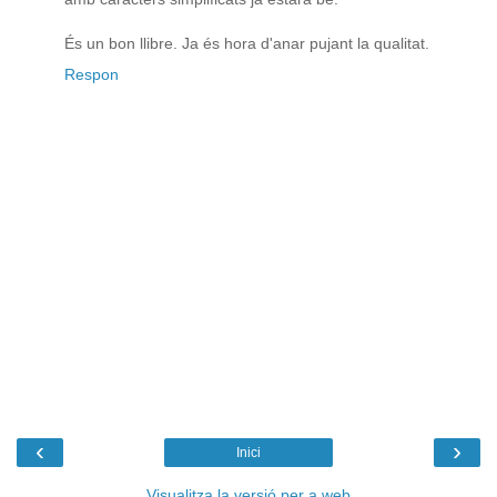
És un bon llibre. Ja és hora d'anar pujant la qualitat.
Respon
‹
›
Inici
Visualitza la versió per a web