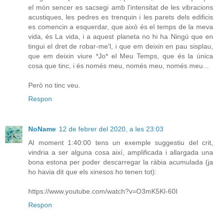
el món sencer es sacsegi amb l'intensitat de les vibracions
acustiques, les pedres es trenquin i les parets dels edificis
es comencin a esquerdar, que això és el temps de la meva
vida, és La vida, i a aquest planeta no hi ha Ningú que en
tingui el dret de robar-me'l, i que em deixin en pau sisplau,
que em deixin viure *Jo* el Meu Temps, que és la única
cosa que tinc, i és només meu, només meu, només meu...
Però no tinc veu.
Respon
NoName
12 de febrer del 2020, a les 23:03
Al moment 1:40:00 tens un exemple suggestiu del crit,
vindria a ser alguna cosa així, amplificada i allargada una
bona estona per poder descarregar la ràbia acumulada (ja
ho havia dit que els xinesos ho tenen tot):
https://www.youtube.com/watch?v=O3mK5Kl-60I
Respon