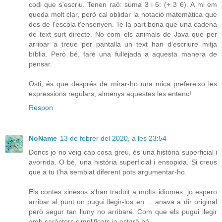
codi que s'escriu. Tenen raó: suma 3 i 6: (+ 3 6). A mi em
queda molt clar, però cal oblidar la notació matemàtica que
des de l'escola t'ensenyen. Te la part bona que una cadena
de text surt directe. No com els animals de Java que per
arribar a treue per pantalla un text han d'escriure mitja
bíblia. Però bé, faré una fullejada a aquesta manera de
pensar.
Osti, és que després de mirar-ho una mica prefereixo les
expressions regulars, almenys aquestes les entenc!
Respon
NoName
13 de febrer del 2020, a les 23:54
Doncs jo no veig cap cosa greu, és una història superficial i
avorrida. O bé, una història superficial i ensopida. Si creus
que a tu t'ha semblat diferent pots argumentar-ho.
Els contes xinesos s'han traduit a molts idiomes, jo espero
arribar al punt on pugui llegir-los en ... anava a dir original
però segur tan lluny no arribaré. Com que els pugui llegir
amb caràcters simplificats ja estarà bé.