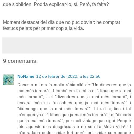
que s'obliden. Podria explicar-lo, sí. Però, fa falta?
Moment destacat del dia que no puc obviar: he comprat
festucs pelats per primer cop a la vida.
9 comentaris:
NoName
12 de febrer del 2020, a les 22:56
Doncs a mi em fa molta ràbia allò de "Un dimecres que ja
mai més tornarà". I també em fa ràbia el "dijous que ja mai
més tornarà", i el "divendres que ja mai més tornarà", i
encara més els "dissabtes que ja mai més tornarà" i
"diumenge que ja mai més tornarà". I fixa't-hi, fins i tot
m'emprenya el "dilluns que ja mai més tornarà" i el "dimarts
que ja mai més tornarà", per molt vintage que sigui. Perquè
tots aquests dies desgraciats o no son La Meva Vida!!! I
m'agradaria poder cridar fort, però fort, cridar com perquè