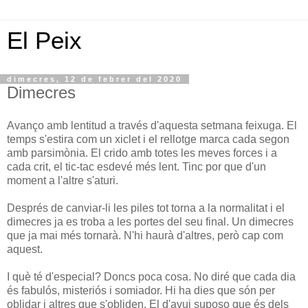
El Peix
dimecres, 12 de febrer del 2020
Dimecres
Avanço amb lentitud a través d'aquesta setmana feixuga. El
temps s'estira com un xiclet i el rellotge marca cada segon
amb parsimònia. El crido amb totes les meves forces i a
cada crit, el tic-tac esdevé més lent. Tinc por que d'un
moment a l'altre s'aturi.
Després de canviar-li les piles tot torna a la normalitat i el
dimecres ja es troba a les portes del seu final. Un dimecres
que ja mai més tornarà. N'hi haurà d'altres, però cap com
aquest.
I què té d'especial? Doncs poca cosa. No diré que cada dia
és fabulós, misteriós i somiador. Hi ha dies que són per
oblidar i altres que s'obliden. El d'avui suposo que és dels