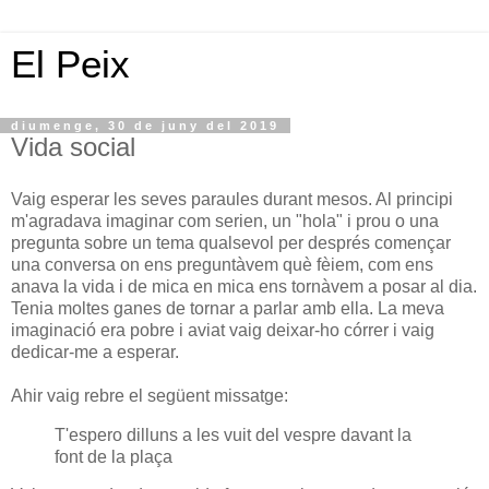
El Peix
diumenge, 30 de juny del 2019
Vida social
Vaig esperar les seves paraules durant mesos. Al principi
m'agradava imaginar com serien, un "hola" i prou o una
pregunta sobre un tema qualsevol per després començar
una conversa on ens preguntàvem què fèiem, com ens
anava la vida i de mica en mica ens tornàvem a posar al dia.
Tenia moltes ganes de tornar a parlar amb ella. La meva
imaginació era pobre i aviat vaig deixar-ho córrer i vaig
dedicar-me a esperar.
Ahir vaig rebre el següent missatge:
T'espero dilluns a les vuit del vespre davant la
font de la plaça