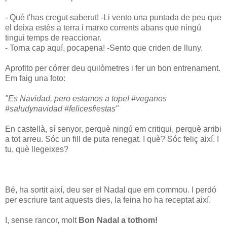
- Què t'has cregut saberut! -Li vento una puntada de peu que
el deixa estès a terra i marxo corrents abans que ningú
tingui temps de reaccionar.
- Torna cap aquí, pocapena! -Sento que criden de lluny.
Aprofito per córrer deu quilòmetres i fer un bon entrenament.
Em faig una foto:
"Es Navidad, pero estamos a tope! #veganos
#saludynavidad #felicesfiestas"
En castellà, sí senyor, perquè ningú em critiqui, perquè arribi
a tot arreu. Sóc un fill de puta renegat. I què? Sóc feliç així. I
tu, què llegeixes?
Bé, ha sortit així, deu ser el Nadal que em commou. I perdó
per escriure tant aquests dies, la feina ho ha receptat així.
I, sense rancor, molt
Bon Nadal a tothom!