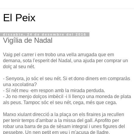
El Peix
dissabte, 24 de desembre del 2016
Vigília de Nadal
Vaig pel carrer i em trobo una vella arrugada que em
demana, sota l'esperit del Nadal, una ajuda per comprar un
dolç al seu nét.
- Senyora, jo sóc el seu nét. Si et dono diners em compraràs
una xocolatina?
- Sí nét meu -em respon amb la mirada perduda.
- Jo no menjo dolços imbècil -i li llenço una moneda de plata
als peus. Tampoc sóc el seu nét, cega, més que cega.
Marxo xiulant direcció a la plaça on els firaires ja recullen
per tenir temps d'arribar a la missa del gall. Aprofito per
robar una barra de pa de sèsam integral i unes figures del
pessebre. Un nen petit em veu i m'acusa de lladre.