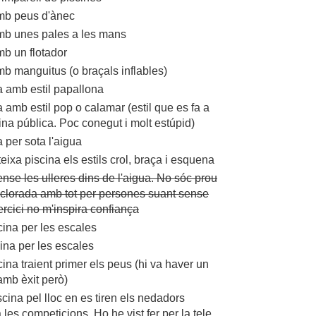
mb peus d'ànec
mb unes pales a les mans
mb un flotador
mb manguitus (o braçals inflables)
a amb estil papallona
 amb estil pop o calamar (estil que es fa a
scina pública. Poc conegut i molt estúpid)
 per sota l'aigua
ixa piscina els estils crol, braça i esquena
sense les ulleres dins de l'aigua. No sóc prou
a clorada amb tot per persones suant sense
ercici no m'inspira confiança
scina per les escales
cina per les escales
scina traient primer els peus (hi va haver un
amb èxit però)
iscina pel lloc en es tiren els nedadors
 les competicions. Ho he vist fer per la tele.