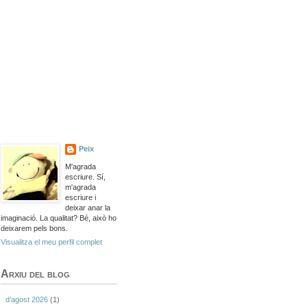
Peix
M'agrada
escriure. Sí,
m'agrada
escriure i
deixar anar la
imaginació. La qualitat? Bé, això ho
deixarem pels bons.
Visualitza el meu perfil complet
Arxiu del blog
d’agost 2026
(1)