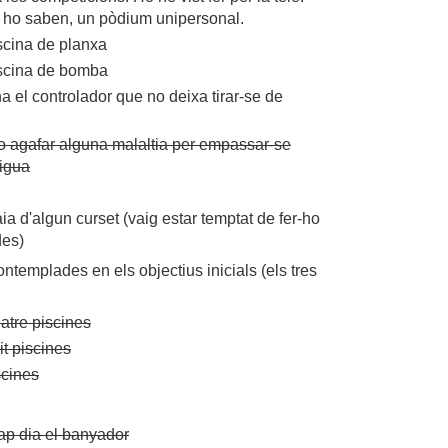
o ho saben, un pòdium unipersonal.
iscina de planxa
piscina de bomba
ina el controlador que no deixa tirar-se de
 o agafar alguna malaltia per empassar-se
'aigua
ia d'algun curset (vaig estar temptat de fer-ho
des)
ntemplades en els objectius inicials (els tres
atre piscines
it piscines
scines
ap dia el banyador