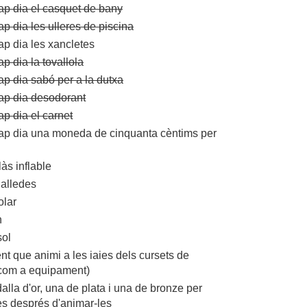
ap dia el casquet de bany
p dia les ulleres de piscina
ap dia les xancletes
p dia la tovallola
ap dia sabó per a la dutxa
ap dia desodorant
p dia el carnet
ap dia una moneda de cinquanta cèntims per
às inflable
galledes
olar
n
sol
ent que animi a les iaies dels cursets de
 com a equipament)
lla d'or, una de plata i una de bronze per
ies després d'animar-les