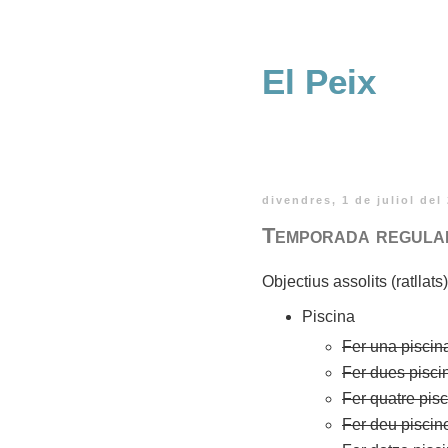
El Peix
divendres, 1 de juliol del
Temporada regular 
Objectius assolits (ratllats
Piscina
Fer una piscin
Fer dues pisci
Fer quatre pis
Fer deu piscin