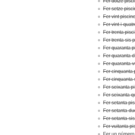
Fer dotze pisc
Fer setze pisc
Fer vint piscin
Fer vint-i-quat
Fer trenta pisc
Fer trenta-sis 
Fer quaranta p
Fer quaranta-d
Fer quaranta-v
Fer cinquanta 
Fer cinquanta-
Fer seixanta p
Fer seixanta-q
Fer setanta pi
Fer setanta-du
Fer setanta-sis
Fer vuitanta pi
Fer un número 