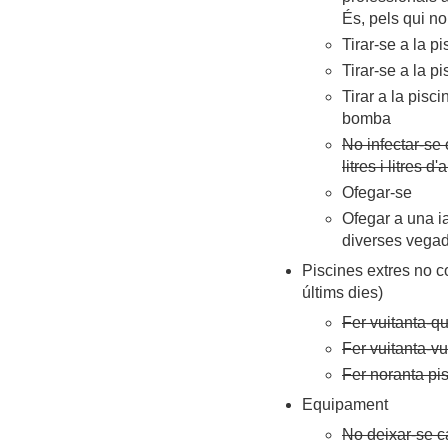
És, pels qui n
Tirar-se a la p
Tirar-se a la 
Tirar a la pisc
bomba
No infectar-se
litres i litres d
Ofegar-se
Ofegar a una ia
diverses vega
Piscines extres no co
últims dies)
Fer vuitanta-qu
Fer vuitanta-vu
Fer noranta pi
Equipament
No deixar-se c