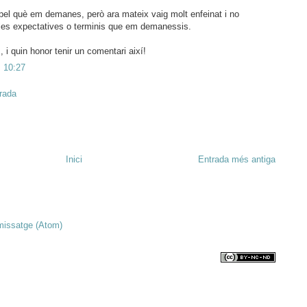
pel què em demanes, però ara mateix vaig molt enfeinat i no
les expectatives o terminis que em demanessis.
, i quin honor tenir un comentari així!
s 10:27
trada
Inici
Entrada més antiga
missatge (Atom)