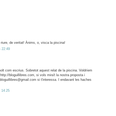
 riure, de veritat! Ànims, o, visca la piscina!
es 22:49
lt com escrius. Sobretot aquest relat de la piscina. Voldríem
http://bloguillibres.com, si vols mira't la nostra proposta i
bloguillibres@gmail.com si t'interessa. I endavant les haches
s 14:25