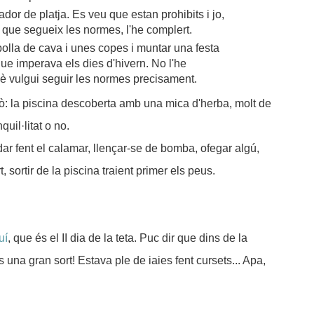
dor de platja. Es veu que estan prohibits i jo,
que segueix les normes, l'he complert.
olla de cava i unes copes i muntar una festa
que imperava els dies d'hivern. No l'he
è vulgui seguir les normes precisament.
bò: la piscina descoberta amb una mica d'herba, molt de
quil·litat o no.
dar fent el calamar, llençar-se de bomba, ofegar algú,
t, sortir de la piscina traient primer els peus.
uí
, que és el II dia de la teta. Puc dir que dins de la
s una gran sort! Estava ple de iaies fent cursets... Apa,