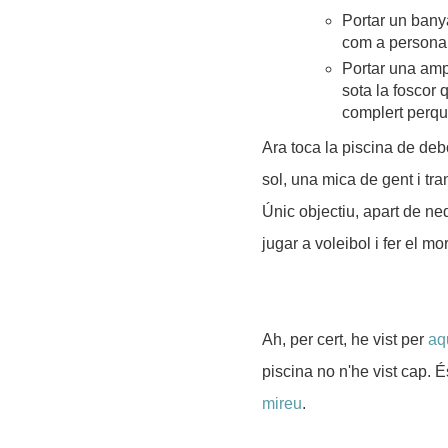
Portar un banya
com a persona 
Portar una amp
sota la foscor 
complert perqu
Ara toca la piscina de de
sol, una mica de gent i tran
Únic objectiu, apart de ne
jugar a voleibol i fer el mor
Ah, per cert, he vist per
aq
piscina no n'he vist cap. É
mireu
.