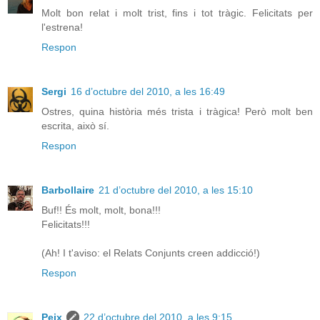
Molt bon relat i molt trist, fins i tot tràgic. Felicitats per
l'estrena!
Respon
Sergi
16 d’octubre del 2010, a les 16:49
Ostres, quina història més trista i tràgica! Però molt ben
escrita, això sí.
Respon
Barbollaire
21 d’octubre del 2010, a les 15:10
Buf!! És molt, molt, bona!!!
Felicitats!!!
(Ah! I t'aviso: el Relats Conjunts creen addicció!)
Respon
Peix
22 d’octubre del 2010, a les 9:15