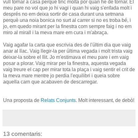
vull tornar a casa perquè tinc molta por quan he de tornar. El
meu pare no vol que jo hi vagi i quan hi vaig s'enfada molt i
després no em deixa sortir de casa durant una setmana
perquè una noia bonica no surt al carrer si no es troba bé, i
jo, em quedo mirant per la finestra com sempre faig i no em
miro al mirall i la meva mare em cura i m'abraça.
Vaig agafar la carta que escrivia des de l'últim dia que vaig
anar al llac. Vaig llegir-la per última vegada i molt trista vaig
deixar-la sobre el llit. Jo m'estimava el meu pare i em vaig
posar a plorar. Vaig mirar per la finestra, aquesta vegada
vaig treure el cap per mirar tota la plaça i vaig sentir el crit de
la meva mare mentre jo perdia l'equilibri i queia sobre
aquella carn que acabaven de descarregar.
Una proposta de
Relats Conjunts
. Molt interessant, de debò!
13 comentaris: