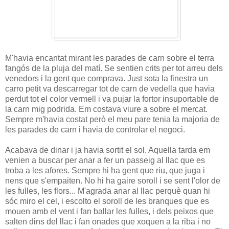
M'havia encantat mirant les parades de carn sobre el terra
fangós de la pluja del matí. Se sentien crits per tot arreu dels
venedors i la gent que comprava. Just sota la finestra un
carro petit va descarregar tot de carn de vedella que havia
perdut tot el color vermell i va pujar la fortor insuportable de
la carn mig podrida. Em costava viure a sobre el mercat.
Sempre m'havia costat però el meu pare tenia la majoria de
les parades de carn i havia de controlar el negoci.
Acabava de dinar i ja havia sortit el sol. Aquella tarda em
venien a buscar per anar a fer un passeig al llac que es
troba a les afores. Sempre hi ha gent que riu, que juga i
nens que s'empaiten. No hi ha gaire soroll i se sent l'olor de
les fulles, les flors... M'agrada anar al llac perquè quan hi
sóc miro el cel, i escolto el soroll de les branques que es
mouen amb el vent i fan ballar les fulles, i dels peixos que
salten dins del llac i fan onades que xoquen a la riba i no