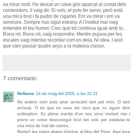
va mirar molt. He deixat un cotxe gris aparcat al costat dels
contenidors, li vaig dir. Si vols, el pots fer servir, però està
una mica brut i fa pudor de cigarret. Em va mirar i em va
somriure. Sempre has sigut estrany. A l'institut mai vaig
entendre el teu humor. Crec que tot continua igual amb tu.
Bona nit. Bona nit, vaig respondre. Mentre pujava per les
escales vaig intentar recordar com es deia. Ni idea. I això
que vam passar quatre anys a la mateixa classe.
7 comentaris:
NoName
14 de maig del 2026, a les 21:21
No entenc com pots anar arriscant tant pel món. O tant
arriscat. O és que no veus els riscs que no siguin dins
ordinadors. En plena merda d'un nou virus mutant vas i
prens un cotxe desconegut brut tan sols per estalviar-te
una mica de mal de cames...
Renta't les mans abans d'entrar al bloc del Pons. Avui toca