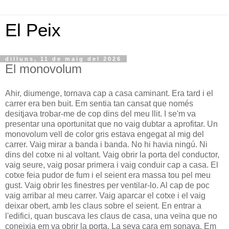
El Peix
dilluns, 11 de maig del 2026
El monovolum
Ahir, diumenge, tornava cap a casa caminant. Era tard i el
carrer era ben buit. Em sentia tan cansat que només
desitjava trobar-me de cop dins del meu llit. I se'm va
presentar una oportunitat que no vaig dubtar a aprofitar. Un
monovolum vell de color gris estava engegat al mig del
carrer. Vaig mirar a banda i banda. No hi havia ningú. Ni
dins del cotxe ni al voltant. Vaig obrir la porta del conductor,
vaig seure, vaig posar primera i vaig conduir cap a casa. El
cotxe feia pudor de fum i el seient era massa tou pel meu
gust. Vaig obrir les finestres per ventilar-lo. Al cap de poc
vaig arribar al meu carrer. Vaig aparcar el cotxe i el vaig
deixar obert, amb les claus sobre el seient. En entrar a
l'edifici, quan buscava les claus de casa, una veïna que no
coneixia em va obrir la porta. La seva cara em sonava. Em