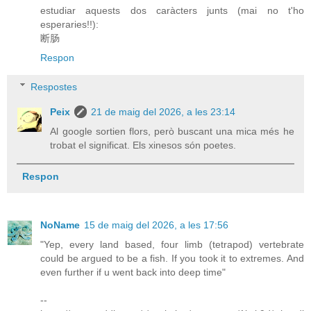
estudiar aquests dos caràcters junts (mai no t'ho
esperaries!!):
断肠
Respon
Respostes
Peix
21 de maig del 2026, a les 23:14
Al google sortien flors, però buscant una mica més he
trobat el significat. Els xinesos són poetes.
Respon
NoName
15 de maig del 2026, a les 17:56
"Yep, every land based, four limb (tetrapod) vertebrate
could be argued to be a fish. If you took it to extremes. And
even further if u went back into deep time"
--