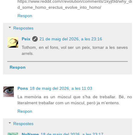
https://www.reddit.com/r/evolution/comments/1kyjt9d/why_di
d_some_homo_erectus_evolve_into_homo/
Respon
Respostes
Peix
21 de maig del 2026, a les 23:16
Tothom, en el fons, vol ser un peix, tornar a les seves
arrels.
Respon
Pons
18 de maig del 2026, a les 11:03
La memòria es un múscul que s'ha de treballar. Bé, no
literalment treballar com un múscul, però ja m'entens.
Respon
Respostes
NoName
18 de maig del 2026, a les 23:17