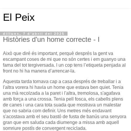
El Peix
dilluns, 7 d’abril del 2025
Històries d’un home correcte - I
Això que diré és important, perquè després la gent va
escampant coses de mi que no són certes i em guanyo una
fama del tot tergiversada. I un cop tens l’etiqueta penjada al
front no hi ha manera d’arrencar-la.
Aquesta tarda tornava cap a casa després de treballar i a
l'altra vorera hi havia un home que estava ben quiet. Tenia
una mà recolzada a la paret i l'altra, tremolosa, s'agafava
amb força a una crossa. Tenia pell fosca, els cabells plens
de canes i una cara tota suada que mostrava un malestar
que no sabria com definir. Uns metres més endavant
s'acostava amb el seu bastó de fusta de banús una senyora
gran que em saluda cada diumenge a missa amb aquell
somriure postís de convergent reciclada.