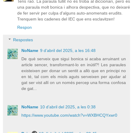
Tens raó. La paraula tullit no és troba al diccionari, però és
una paraula molt bonica i alhora despectiva, que no deixaré
de fer servir per culpa d'alguns auto-anomenats erudits.
Trenquem les cadenes del IEC que ens esclavitzen!
Respon
Respostes
NoName
9 d’abril del 2025, a les 16:48
De què serveix que sigui bonica si acaba arruinant un
article sencer, transformant-lo en inútil?! Les paraules
existeixen per donar un sentit a allò que en principi no
en té, tal com els miols aguts serveixen per ajudar al
gat ser vist allí on un només percep una forma confosa
de gat...
NoName
10 d’abril del 2025, a les 0:38
https://www.youtube.com/watch?v=WXBHCQYxwr0