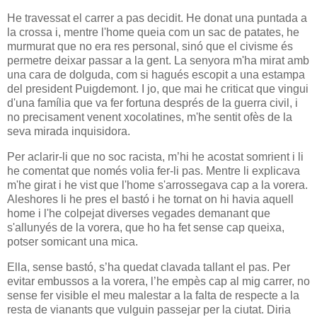
He travessat el carrer a pas decidit. He donat una puntada a
la crossa i, mentre l'home queia com un sac de patates, he
murmurat que no era res personal, sinó que el civisme és
permetre deixar passar a la gent. La senyora m'ha mirat amb
una cara de dolguda, com si hagués escopit a una estampa
del president Puigdemont. I jo, que mai he criticat que vingui
d'una família que va fer fortuna després de la guerra civil, i
no precisament venent xocolatines, m'he sentit ofès de la
seva mirada inquisidora.
Per aclarir-li que no soc racista, m’hi he acostat somrient i li
he comentat que només volia fer-li pas. Mentre li explicava
m'he girat i he vist que l'home s'arrossegava cap a la vorera.
Aleshores li he pres el bastó i he tornat on hi havia aquell
home i l'he colpejat diverses vegades demanant que
s'allunyés de la vorera, que ho ha fet sense cap queixa,
potser somicant una mica.
Ella, sense bastó, s’ha quedat clavada tallant el pas. Per
evitar embussos a la vorera, l’he empès cap al mig carrer, no
sense fer visible el meu malestar a la falta de respecte a la
resta de vianants que vulguin passejar per la ciutat. Diria