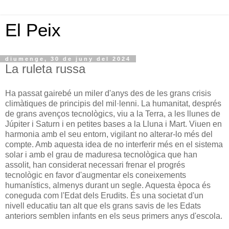
El Peix
diumenge, 30 de juny del 2024
La ruleta russa
Ha passat gairebé un miler d'anys des de les grans crisis
climàtiques de principis del mil·lenni. La humanitat, després
de grans avenços tecnològics, viu a la Terra, a les llunes de
Júpiter i Saturn i en petites bases a la Lluna i Mart. Viuen en
harmonia amb el seu entorn, vigilant no alterar-lo més del
compte. Amb aquesta idea de no interferir més en el sistema
solar i amb el grau de maduresa tecnològica que han
assolit, han considerat necessari frenar el progrés
tecnològic en favor d'augmentar els coneixements
humanístics, almenys durant un segle. Aquesta època és
coneguda com l'Edat dels Erudits. És una societat d'un
nivell educatiu tan alt que els grans savis de les Edats
anteriors semblen infants en els seus primers anys d'escola.