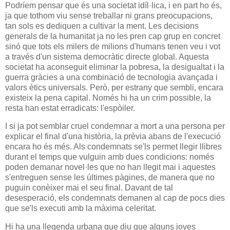
Podríem pensar que és una societat idíl·lica, i en part ho és,
ja que tothom viu sense treballar ni grans preocupacions,
tan sols es dediquen a cultivar la ment. Les decisions
generals de la humanitat ja no les pren cap grup en concret
sinó que tots els milers de milions d'humans tenen veu i vot
a través d'un sistema democràtic directe global. Aquesta
societat ha aconseguit eliminar la pobresa, la desigualtat i la
guerra gràcies a una combinació de tecnologia avançada i
valors ètics universals. Però, per estrany que sembli, encara
existeix la pena capital. Només hi ha un crim possible, la
resta han estat erradicats: l'espòiler.
I si ja pot semblar cruel condemnar a mort a una persona per
explicar el final d'una història, la prèvia abans de l'execució
encara ho és més. Als condemnats se'ls permet llegir llibres
durant el temps que vulguin amb dues condicions: només
poden demanar novel·les que no han llegit mai i aquestes
s'entreguen sense les últimes pàgines, de manera que no
puguin conèixer mai el seu final. Davant de tal
desesperació, els condemnats demanen al cap de pocs dies
que se'ls executi amb la màxima celeritat.
Hi ha una llegenda urbana que diu que alguns joves