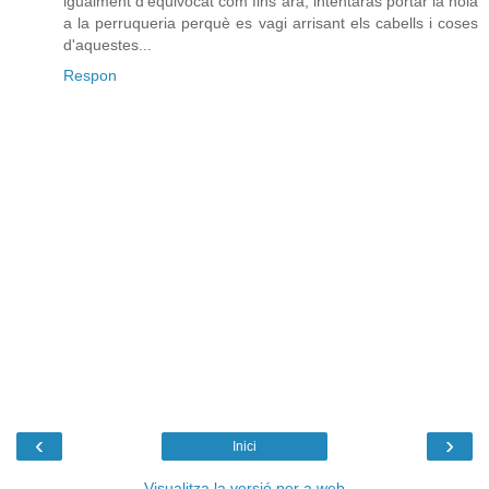
igualment d'equivocat com fins ara, intentaràs portar la noia
a la perruqueria perquè es vagi arrisant els cabells i coses
d'aquestes...
Respon
‹
›
Inici
Visualitza la versió per a web