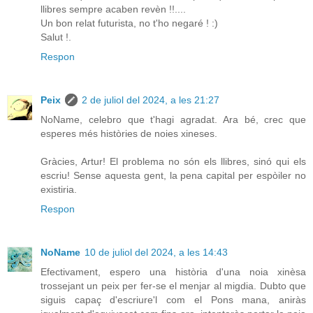
llibres sempre acaben revèn !!....
Un bon relat futurista, no t'ho negaré ! :)
Salut !.
Respon
Peix
2 de juliol del 2024, a les 21:27
NoName, celebro que t'hagi agradat. Ara bé, crec que
esperes més històries de noies xineses.
Gràcies, Artur! El problema no són els llibres, sinó qui els
escriu! Sense aquesta gent, la pena capital per espòiler no
existiria.
Respon
NoName
10 de juliol del 2024, a les 14:43
Efectivament, espero una història d'una noia xinèsa
trossejant un peix per fer-se el menjar al migdia. Dubto que
siguis capaç d'escriure'l com el Pons mana, aniràs