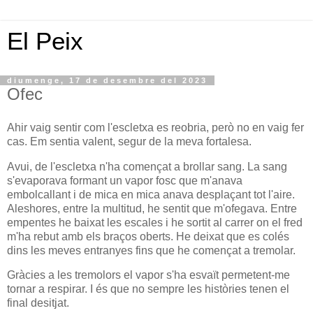
El Peix
diumenge, 17 de desembre del 2023
Ofec
Ahir vaig sentir com l'escletxa es reobria, però no en vaig fer
cas. Em sentia valent, segur de la meva fortalesa.
Avui, de l'escletxa n'ha començat a brollar sang. La sang
s'evaporava formant un vapor fosc que m'anava
embolcallant i de mica en mica anava desplaçant tot l'aire.
Aleshores, entre la multitud, he sentit que m'ofegava. Entre
empentes he baixat les escales i he sortit al carrer on el fred
m'ha rebut amb els braços oberts. He deixat que es colés
dins les meves entranyes fins que he començat a tremolar.
Gràcies a les tremolors el vapor s'ha esvaït permetent-me
tornar a respirar. I és que no sempre les històries tenen el
final desitjat.