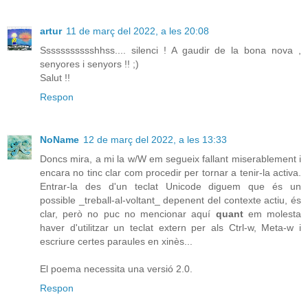
artur
11 de març del 2022, a les 20:08
Ssssssssssshhss.... silenci ! A gaudir de la bona nova ,
senyores i senyors !! ;)
Salut !!
Respon
NoName
12 de març del 2022, a les 13:33
Doncs mira, a mi la w/W em segueix fallant miserablement i
encara no tinc clar com procedir per tornar a tenir-la activa.
Entrar-la des d'un teclat Unicode diguem que és un
possible _treball-al-voltant_ depenent del contexte actiu, és
clar, però no puc no mencionar aquí
quant
em molesta
haver d'utilitzar un teclat extern per als Ctrl-w, Meta-w i
escriure certes paraules en xinès...
El poema necessita una versió 2.0.
Respon