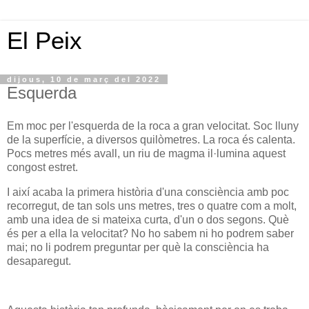
El Peix
dijous, 10 de març del 2022
Esquerda
Em moc per l'esquerda de la roca a gran velocitat. Soc lluny
de la superfície, a diversos quilòmetres. La roca és calenta.
Pocs metres més avall, un riu de magma il·lumina aquest
congost estret.
I així acaba la primera història d'una consciència amb poc
recorregut, de tan sols uns metres, tres o quatre com a molt,
amb una idea de si mateixa curta, d'un o dos segons. Què
és per a ella la velocitat? No ho sabem ni ho podrem saber
mai; no li podrem preguntar per què la consciència ha
desaparegut.