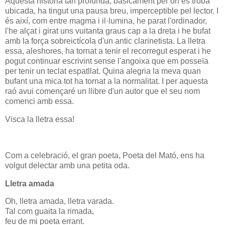
Aquesta història tan profunda, bàsicament per on es troba
ubicada, ha tingut una pausa breu, imperceptible pel lector. I
és així, com entre magma i il·lumina, he parat l'ordinador,
l'he alçat i girat uns vuitanta graus cap a la dreta i he bufat
amb la força sobreictícola d'un antic clarinetista. La lletra
essa, aleshores, ha tornat a tenir el recorregut esperat i he
pogut continuar escrivint sense l'angoixa que em posseïa
per tenir un teclat espatllat. Quina alegria la meva quan
bufant una mica tot ha tornat a la normalitat. I per aquesta
raó avui començaré un llibre d'un autor que el seu nom
comenci amb essa.
Visca la lletra essa!
Com a celebració, el gran poeta, Poeta del Mató, ens ha
volgut delectar amb una petita oda.
Lletra amada
Oh, lletra amada, lletra varada.
Tal com guaita la rimada,
feu de mi poeta errant.