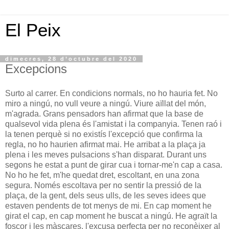
El Peix
dimecres, 28 d’octubre del 2020
Excepcions
Surto al carrer. En condicions normals, no ho hauria fet. No
miro a ningú, no vull veure a ningú. Viure aïllat del món,
m'agrada. Grans pensadors han afirmat que la base de
qualsevol vida plena és l'amistat i la companyia. Tenen raó i
la tenen perquè si no existís l'excepció que confirma la
regla, no ho haurien afirmat mai. He arribat a la plaça ja
plena i les meves pulsacions s'han disparat. Durant uns
segons he estat a punt de girar cua i tornar-me'n cap a casa.
No ho he fet, m'he quedat dret, escoltant, en una zona
segura. Només escoltava per no sentir la pressió de la
plaça, de la gent, dels seus ulls, de les seves idees que
estaven pendents de tot menys de mi. En cap moment he
girat el cap, en cap moment he buscat a ningú. He agraït la
foscor i les màscares, l'excusa perfecta per no reconèixer al