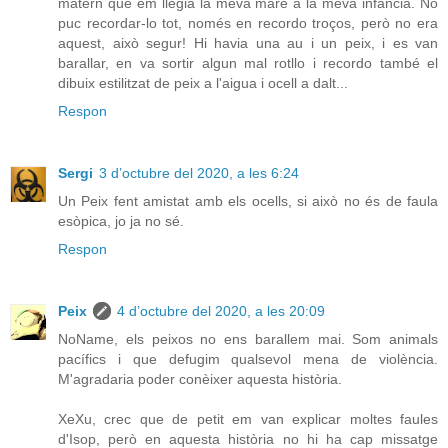
matern que em llegia la meva mare a la meva infància. No
puc recordar-lo tot, només en recordo troços, però no era
aquest, això segur! Hi havia una au i un peix, i es van
barallar, en va sortir algun mal rotllo i recordo també el
dibuix estilitzat de peix a l'aigua i ocell a dalt...
Respon
Sergi
3 d’octubre del 2020, a les 6:24
Un Peix fent amistat amb els ocells, si això no és de faula
esòpica, jo ja no sé.
Respon
Peix
4 d’octubre del 2020, a les 20:09
NoName, els peixos no ens barallem mai. Som animals
pacífics i que defugim qualsevol mena de violència.
M'agradaria poder conèixer aquesta història.
XeXu, crec que de petit em van explicar moltes faules
d'Isop, però en aquesta història no hi ha cap missatge