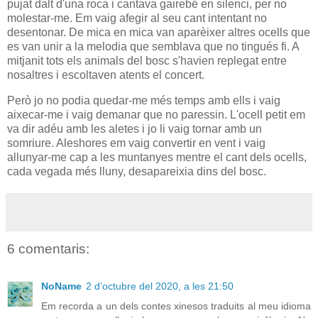
pujat dalt d'una roca i cantava gairebé en silenci, per no
molestar-me. Em vaig afegir al seu cant intentant no
desentonar. De mica en mica van aparèixer altres ocells que
es van unir a la melodia que semblava que no tingués fi. A
mitjanit tots els animals del bosc s'havien replegat entre
nosaltres i escoltaven atents el concert.
Però jo no podia quedar-me més temps amb ells i vaig
aixecar-me i vaig demanar que no paressin. L'ocell petit em
va dir adéu amb les aletes i jo li vaig tornar amb un
somriure. Aleshores em vaig convertir en vent i vaig
allunyar-me cap a les muntanyes mentre el cant dels ocells,
cada vegada més lluny, desapareixia dins del bosc.
6 comentaris:
NoName
2 d’octubre del 2020, a les 21:50
Em recorda a un dels contes xinesos traduits al meu idioma