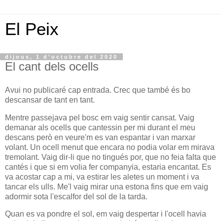
El Peix
dijous, 1 d’octubre del 2020
El cant dels ocells
Avui no publicaré cap entrada. Crec que també és bo
descansar de tant en tant.
Mentre passejava pel bosc em vaig sentir cansat. Vaig
demanar als ocells que cantessin per mi durant el meu
descans però en veure'm es van espantar i van marxar
volant. Un ocell menut que encara no podia volar em mirava
tremolant. Vaig dir-li que no tingués por, que no feia falta que
cantés i que si em volia fer companyia, estaria encantat. Es
va acostar cap a mi, va estirar les aletes un moment i va
tancar els ulls. Me'l vaig mirar una estona fins que em vaig
adormir sota l'escalfor del sol de la tarda.
Quan es va pondre el sol, em vaig despertar i l'ocell havia