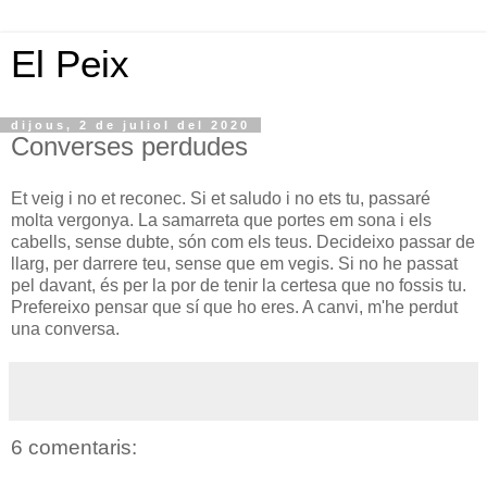
El Peix
dijous, 2 de juliol del 2020
Converses perdudes
Et veig i no et reconec. Si et saludo i no ets tu, passaré
molta vergonya. La samarreta que portes em sona i els
cabells, sense dubte, són com els teus. Decideixo passar de
llarg, per darrere teu, sense que em vegis. Si no he passat
pel davant, és per la por de tenir la certesa que no fossis tu.
Prefereixo pensar que sí que ho eres. A canvi, m'he perdut
una conversa.
6 comentaris: