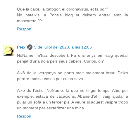
Que la calor, la xafogor, el coronavirus, et fa por?
No pateixis, a Pons's blog et deixem entrar amb la
mascareta ^^
Respon
Peix
9 de juliol del 2020, a les 12:05
NoName, m'has descobert. Fa uns anys em vaig quedar
penjat d'una noia pels seus cabells. Curiós, oi?
Això de la vergonya ho porto molt malament Artur. Deixo
perdre massa coses per culpa seva.
Això de l'estiu, NoName, fa que no tingui temps. Ahir, per
exemple, estava de vacacions. Abans-d'ahir vaig ajudar a
pujar un sofà a un tercer pis. A veure si aquest vespre trobo
un moment per sectaritzar una mica.
Respon