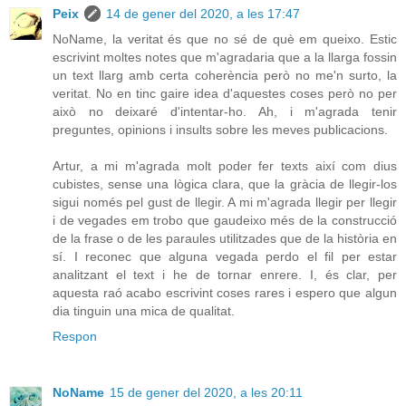
Peix
14 de gener del 2020, a les 17:47
NoName, la veritat és que no sé de què em queixo. Estic
escrivint moltes notes que m'agradaria que a la llarga fossin
un text llarg amb certa coherència però no me'n surto, la
veritat. No en tinc gaire idea d'aquestes coses però no per
això no deixaré d'intentar-ho. Ah, i m'agrada tenir
preguntes, opinions i insults sobre les meves publicacions.
Artur, a mi m'agrada molt poder fer texts així com dius
cubistes, sense una lògica clara, que la gràcia de llegir-los
sigui només pel gust de llegir. A mi m'agrada llegir per llegir
i de vegades em trobo que gaudeixo més de la construcció
de la frase o de les paraules utilitzades que de la història en
sí. I reconec que alguna vegada perdo el fil per estar
analitzant el text i he de tornar enrere. I, és clar, per
aquesta raó acabo escrivint coses rares i espero que algun
dia tinguin una mica de qualitat.
Respon
NoName
15 de gener del 2020, a les 20:11