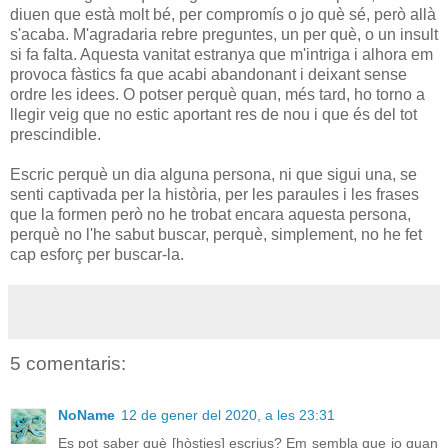
diuen que està molt bé, per compromís o jo què sé, però allà
s'acaba. M'agradaria rebre preguntes, un per què, o un insult
si fa falta. Aquesta vanitat estranya que m'intriga i alhora em
provoca fàstics fa que acabi abandonant i deixant sense
ordre les idees. O potser perquè quan, més tard, ho torno a
llegir veig que no estic aportant res de nou i que és del tot
prescindible.
Escric perquè un dia alguna persona, ni que sigui una, se
senti captivada per la història, per les paraules i les frases
que la formen però no he trobat encara aquesta persona,
perquè no l'he sabut buscar, perquè, simplement, no he fet
cap esforç per buscar-la.
5 comentaris:
NoName
12 de gener del 2020, a les 23:31
Es pot saber què [hòsties] escrius? Em sembla que jo quan