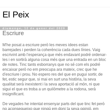
El Peix
diumenge, 12 de gener del 2020
Escriure
M'he posat a escriure però les meves idees estan
barrejades i perden la coherència cada dues línies. Vaig
escrivint amb l'esperança que més endavant podré ordenar-
les i en sortirà alguna cosa més que una entrada en un bloc
de notes. Tinc tants esborranys que no sé com els podré
encaixar però no em preocupa ara mateix, crec que he
d'escriure i prou. No espero res del que en pugui sortir, de
fet, estic segur que, si mai en surt una història, la seva
qualitat serà inexistent i la seva aportació al món, ni que
sigui el que es troba a un quilòmetre a la rodona, serà
insignificant.
De vegades he intentat ensenyar parts del que tinc fet però
no aconsegueixo que ningú em doni la seva opinió, em