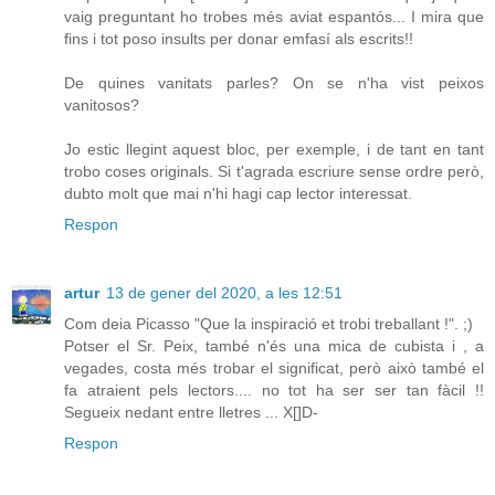
vaig preguntant ho trobes més aviat espantós... I mira que
fins i tot poso insults per donar emfasí als escrits!!
De quines vanitats parles? On se n'ha vist peixos
vanitosos?
Jo estic llegint aquest bloc, per exemple, i de tant en tant
trobo coses originals. Si t'agrada escriure sense ordre però,
dubto molt que mai n'hi hagi cap lector interessat.
Respon
artur
13 de gener del 2020, a les 12:51
Com deia Picasso "Que la inspiració et trobi treballant !". ;)
Potser el Sr. Peix, també n'és una mica de cubista i , a
vegades, costa més trobar el significat, però això també el
fa atraient pels lectors.... no tot ha ser ser tan fàcil !!
Segueix nedant entre lletres ... X[]D-
Respon