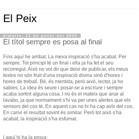
El Peix
dimarts, 21 de gener del 2020
El títol sempre es posa al final
Fins aquí he arribat. La meva inspiració s'ha acabat. Per
sempre. Tot principi té un final i ella ja ha fet el seu
recorregut. Això no vol dir que deixi de publicar, els meus
textos no són fruit d'una inspiració divina sinó d'hores i
hores de treball. Bé, és mentida, però això, lector, ja ho
sabies. La idea és seure i posar-se a escriure i sempre
acaba sortint alguna cosa. I no és el mateix que anar al
lavabo, ja que normalment s'hi va per unes alertes que els
sensors del cos té. En aquest cas no hi ha cap avís del cos.
En canvi el resultat sovint és similar. Però tot això s'ha
acabat, la inspiració s'ha esfumat.
I aquí hi ha la prova: