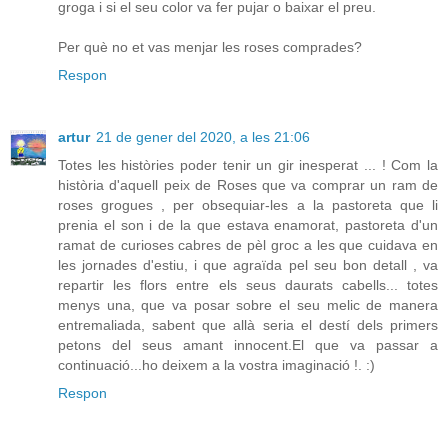
groga i si el seu color va fer pujar o baixar el preu.
Per què no et vas menjar les roses comprades?
Respon
artur
21 de gener del 2020, a les 21:06
Totes les històries poder tenir un gir inesperat ... ! Com la
història d'aquell peix de Roses que va comprar un ram de
roses grogues , per obsequiar-les a la pastoreta que li
prenia el son i de la que estava enamorat, pastoreta d'un
ramat de curioses cabres de pèl groc a les que cuidava en
les jornades d'estiu, i que agraïda pel seu bon detall , va
repartir les flors entre els seus daurats cabells... totes
menys una, que va posar sobre el seu melic de manera
entremaliada, sabent que allà seria el destí dels primers
petons del seus amant innocent.El que va passar a
continuació...ho deixem a la vostra imaginació !. :)
Respon