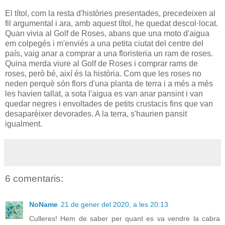
El títol, com la resta d'històries presentades, precedeixen al
fil argumental i ara, amb aquest títol, he quedat descol·locat.
Quan vivia al Golf de Roses, abans que una moto d'aigua
em colpegés i m'enviés a una petita ciutat del centre del
país, vaig anar a comprar a una floristeria un ram de roses.
Quina merda viure al Golf de Roses i comprar rams de
roses, però bé, així és la història. Com que les roses no
neden perquè són flors d'una planta de terra i a més a més
les havien tallat, a sota l'aigua es van anar pansint i van
quedar negres i envoltades de petits crustacis fins que van
desaparèixer devorades. A la terra, s'haurien pansit
igualment.
6 comentaris:
NoName
21 de gener del 2020, a les 20:13
Culleres! Hem de saber per quant es va vendre la cabra