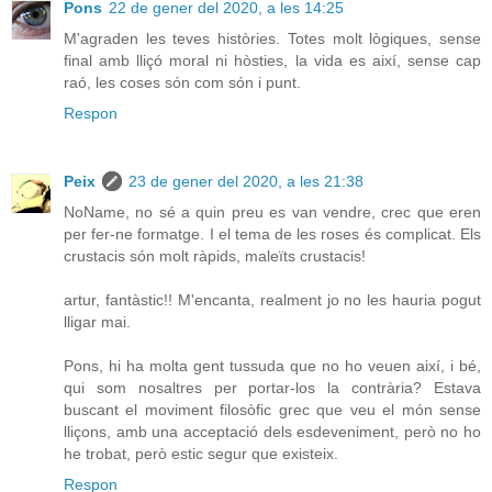
Pons
22 de gener del 2020, a les 14:25
M'agraden les teves històries. Totes molt lògiques, sense
final amb lliçó moral ni hòsties, la vida es així, sense cap
raó, les coses són com són i punt.
Respon
Peix
23 de gener del 2020, a les 21:38
NoName, no sé a quin preu es van vendre, crec que eren
per fer-ne formatge. I el tema de les roses és complicat. Els
crustacis són molt ràpids, maleïts crustacis!
artur, fantàstic!! M'encanta, realment jo no les hauria pogut
lligar mai.
Pons, hi ha molta gent tussuda que no ho veuen així, i bé,
qui som nosaltres per portar-los la contrària? Estava
buscant el moviment filosòfic grec que veu el món sense
lliçons, amb una acceptació dels esdeveniment, però no ho
he trobat, però estic segur que existeix.
Respon