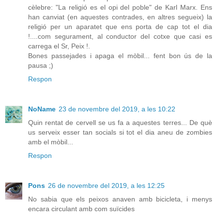
cèlebre: "La religió es el opi del poble" de Karl Marx. Ens
han canviat (en aquestes contrades, en altres segueix) la
religió per un aparatet que ens porta de cap tot el dia
!....com segurament, al conductor del cotxe que casi es
carrega el Sr, Peix !.
Bones passejades i apaga el mòbil... fent bon ús de la
pausa ;)
Respon
NoName
23 de novembre del 2019, a les 10:22
Quin rentat de cervell se us fa a aquestes terres... De què
us serveix esser tan socials si tot el dia aneu de zombies
amb el mòbil...
Respon
Pons
26 de novembre del 2019, a les 12:25
No sabia que els peixos anaven amb bicicleta, i menys
encara circulant amb com suïcides