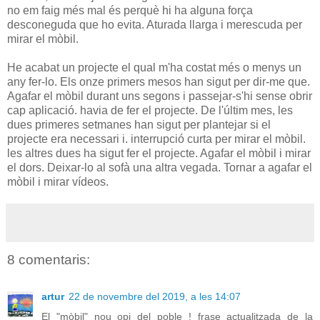
no em faig més mal és perquè hi ha alguna força
desconeguda que ho evita. Aturada llarga i merescuda per
mirar el mòbil.
He acabat un projecte el qual m'ha costat més o menys un
any fer-lo. Els onze primers mesos han sigut per dir-me que.
Agafar el mòbil durant uns segons i passejar-s'hi sense obrir
cap aplicació. havia de fer el projecte. De l'últim mes, les
dues primeres setmanes han sigut per plantejar si el
projecte era necessari i. interrupció curta per mirar el mòbil.
les altres dues ha sigut fer el projecte. Agafar el mòbil i mirar
el dors. Deixar-lo al sofà una altra vegada. Tornar a agafar el
mòbil i mirar vídeos.
8 comentaris:
artur
22 de novembre del 2019, a les 14:07
El "mòbil" nou opi del poble ! frase actualitzada de la