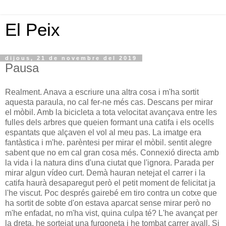
El Peix
dijous, 21 de novembre del 2019
Pausa
Realment. Anava a escriure una altra cosa i m'ha sortit
aquesta paraula, no cal fer-ne més cas. Descans per mirar
el mòbil. Amb la bicicleta a tota velocitat avançava entre les
fulles dels arbres que queien formant una catifa i els ocells
espantats que alçaven el vol al meu pas. La imatge era
fantàstica i m'he. parèntesi per mirar el mòbil. sentit alegre
sabent que no em cal gran cosa més. Connexió directa amb
la vida i la natura dins d'una ciutat que l'ignora. Parada per
mirar algun vídeo curt. Demà hauran netejat el carrer i la
catifa haurà desaparegut però el petit moment de felicitat ja
l'he viscut. Poc després gairebé em tiro contra un cotxe que
ha sortit de sobte d'on estava aparcat sense mirar però no
m'he enfadat, no m'ha vist, quina culpa té? L'he avançat per
la dreta, he sortejat una furgoneta i he tombat carrer avall. Si