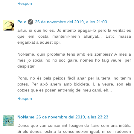
Respon
Peix
26 de novembre del 2019, a les 21:00
artur, sí que ho és. Jo intento apagar-lo però la veritat és
que em costa mantenir-me'n allunyat... Estic massa
enganxat a aquest opi.
NoName, quin problema tens amb els zombies? A més a
més jo social no ho soc gaire, només ho faig veure, per
despistar.
Pons, no és pels peixos fàcil anar per la terra, no tenim
potes. Per això anem amb bicicleta. I, a veure, són els
cotxes que es posen entremig del meu cami, eh...
Respon
NoName
26 de novembre del 2019, a les 23:23
Doncs que van consumint l'oxigen de l'aire com uns inútils.
Si els dones fosfina la consumeixen igual, ni se n'adonen