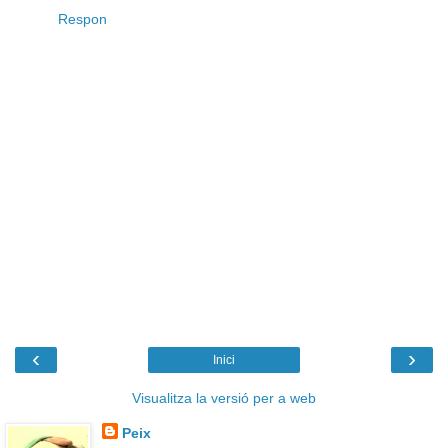
Respon
‹
›
Inici
Visualitza la versió per a web
Peix