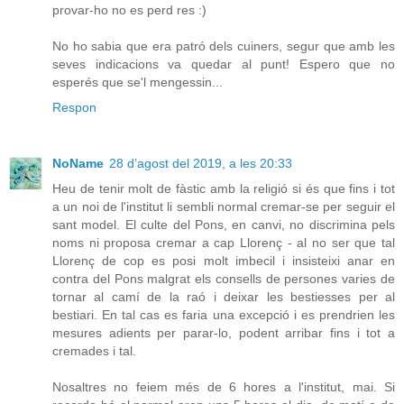
provar-ho no es perd res :)
No ho sabia que era patró dels cuiners, segur que amb les
seves indicacions va quedar al punt! Espero que no
esperés que se'l mengessin...
Respon
NoName
28 d’agost del 2019, a les 20:33
Heu de tenir molt de fàstic amb la religió si és que fins i tot
a un noi de l'institut li sembli normal cremar-se per seguir el
sant model. El culte del Pons, en canvi, no discrimina pels
noms ni proposa cremar a cap Llorenç - al no ser que tal
Llorenç de cop es posi molt imbecil i insisteixi anar en
contra del Pons malgrat els consells de persones varies de
tornar al camí de la raó i deixar les bestiesses per al
bestiari. En tal cas es faria una excepció i es prendrien les
mesures adients per parar-lo, podent arribar fins i tot a
cremades i tal.
Nosaltres no feiem més de 6 hores a l'institut, mai. Si