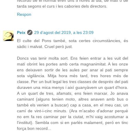
recordo bé el normal eren uns 5 hores al dia, de matí o de
tarda segons el curs i les cabories dels directors.
Respon
Peix
29 d’agost del 2019, a les 23:09
El culte del Pons també, sota certes circumstàncies, és
sàdic i malvat. Cruel però just.
Doncs vas tenir molta sort. Ens feien entrar a les vuit del
matí obrint les portes amb certa magnanimitat. A les onze
ens deixaven sortir de les aules per anar al pati sempre
sota vigilància. Mitja hora més tard, tres hores més de
classe. Per un buit legal les tres classes de després del pati
duraven una mica menys i així guanyàvem un quart d'hora.
A un quart de tres, afamats, ens feien marxar. Jo anava
caminant (alguns tenien moto, altres anaven amb bus o
també els venien a buscar) cap a casa, en el meu cas, un
camí de vint-i-cinc minuts. (Ara m'acabo d'adonar perquè
no em fa res caminar per la ciutat, m'hi vaig acostumar a
l'institut). Sembla com si en parlés malament, però en tinc
força bon record...