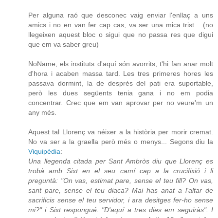
Per alguna raó que desconec vaig enviar l'enllaç a uns
amics i no en van fer cap cas, va ser una mica trist... (no
llegeixen aquest bloc o sigui que no passa res que digui
que em va saber greu)
NoName, els instituts d'aquí són avorrits, t'hi fan anar molt
d'hora i acaben massa tard. Les tres primeres hores les
passava dormint, la de després del pati era suportable,
però les dues següents tenia gana i no em podia
concentrar. Crec que em van aprovar per no veure'm un
any més.
Aquest tal Llorenç va néixer a la història per morir cremat.
No va ser a la graella però més o menys... Segons diu la
Viquipèdia
:
Una llegenda citada per Sant Ambròs diu que Llorenç es
trobà amb Sixt en el seu camí cap a la crucifixió i li
preguntà: "On vas, estimat pare, sense el teu fill? On vas,
sant pare, sense el teu diaca? Mai has anat a l'altar de
sacrificis sense el teu servidor, i ara desitges fer-ho sense
mi?" i Sixt respongué: "D'aquí a tres dies em seguiràs". I