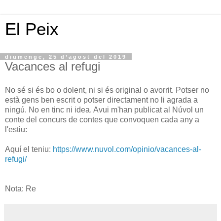
El Peix
diumenge, 25 d’agost del 2019
Vacances al refugi
No sé si és bo o dolent, ni si és original o avorrit. Potser no
està gens ben escrit o potser directament no li agrada a
ningú. No en tinc ni idea. Avui m'han publicat al Núvol un
conte del concurs de contes que convoquen cada any a
l'estiu:
Aquí el teniu:
https://www.nuvol.com/opinio/vacances-al-
refugi/
Nota: Re