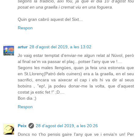
segons la tradició, així fou, ja que el dia 10 d'agost fou
posat en una graella i cremat viu en una foguera.
Quin gran cabró aquest del Sixt...
Respon
artur
28 d’agost del 2019, a les 13:02
Jo vaig estar temptat d'enviar-ne algun relat al Núvol, però
al final se'm va passar el plaç...potser l'any que ve !....
Segons les males llengües, quan ja feia una estoneta que
en St.Llorenç(Patró dels cuiners) era a la graella, en el seu
sacrifici, encara va aixecar el cap i els hi va dir al seus
botxins , "ep!, ja podeu donar-me la volta, que d'aquest
costat ja estic fet !" ;D....
Bon dia ;)
Respon
Peix
28 d’agost del 2019, a les 20:26
Doncs no t'ho pensis gaire l'any que ve i envia'n un! Per