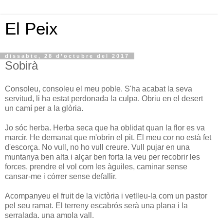
El Peix
dissabte, 28 d’octubre del 2017
Sobirà
Consoleu, consoleu el meu poble. S'ha acabat la seva
servitud, li ha estat perdonada la culpa. Obriu en el desert
un camí per a la glòria.
Jo sóc herba. Herba seca que ha oblidat quan la flor es va
marcir. He demanat que m'obrin el pit. El meu cor no està fet
d'escorça. No vull, no ho vull creure. Vull pujar en una
muntanya ben alta i alçar ben forta la veu per recobrir les
forces, prendre el vol com les àguiles, caminar sense
cansar-me i córrer sense defallir.
Acompanyeu el fruit de la victòria i vetlleu-la com un pastor
pel seu ramat. El terreny escabrós serà una plana i la
serralada, una ampla vall.