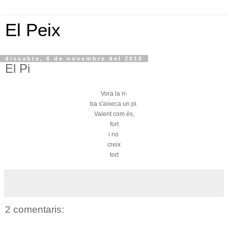
El Peix
dissabte, 6 de novembre del 2010
El Pi
Vora la ri-
ba s'aixeca un pi.
Valent com és,
fort
i no
creix
tort
2 comentaris: