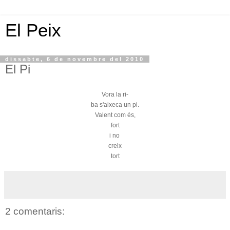
El Peix
dissabte, 6 de novembre del 2010
El Pi
Vora la ri-
ba s'aixeca un pi.
Valent com és,
fort
i no
creix
tort
2 comentaris: