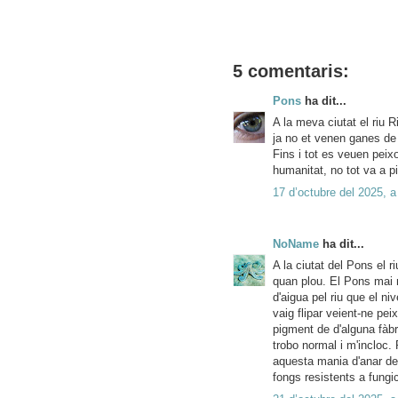
5 comentaris:
Pons
ha dit...
A la meva ciutat el riu 
ja no et venen ganes de
Fins i tot es veuen peix
humanitat, no tot va a pit
17 d’octubre del 2025, a
NoName
ha dit...
A la ciutat del Pons el 
quan plou. El Pons mai n
d'aigua pel riu que el niv
vaig flipar veient-ne pe
pigment de d'alguna fàbr
trobo normal i m'incloc. 
aquesta mania d'anar des
fongs resistents a fungi