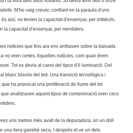
a i la flora dels seus voltants. Jo devia tenir deu o onze
aleïts. M'ho vaig creure, confiant en la paraula d'uns
i és així, no tenien la capacitat d'ensenyar, per imbècils.
en la capacitat d'ensenyar, per mentiders.
ones notícies que fins ara ens arribaven sobre la baixada
ca no eren certes. Aquelles notícies, com quan érem
ure. Tot es devia al canvi del tipus d'il·luminació. Del
al blanc blavós del led. Una transició tecnològica i
, que ha provocat una proliferació de llums del tot
ts que analitzaven aquest tipus de contaminació eren cecs
ntiders.
eres uns metres més avall de la depuradora, on un doll
e una llera gairebé seca. I després et ve un dels