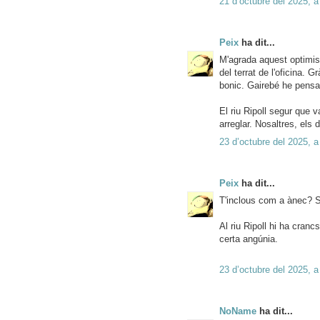
21 d’octubre del 2025, a
Peix
ha dit...
M'agrada aquest optimis
del terrat de l'oficina. G
bonic. Gairebé he pensat
El riu Ripoll segur que v
arreglar. Nosaltres, els d
23 d’octubre del 2025, a
Peix
ha dit...
T'inclous com a ànec? Si
Al riu Ripoll hi ha cran
certa angúnia.
23 d’octubre del 2025, a
NoName
ha dit...