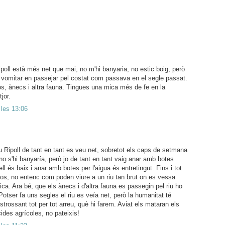
Ripoll està més net que mai, no m'hi banyaria, no estic boig, però
 vomitar en passejar pel costat com passava en el segle passat.
os, ànecs i altra fauna. Tingues una mica més de fe en la
jor.
 les 13:06
riu Ripoll de tant en tant es veu net, sobretot els caps de setmana
o s'hi banyaría, però jo de tant en tant vaig anar amb botes
ell és baix i anar amb botes per l'aigua és entretingut. Fins i tot
ixos, no entenc com poden viure a un riu tan brut on es vessa
ica. Ara bé, que els ànecs i d'altra fauna es passegin pel riu ho
Potser fa uns segles el riu es veía net, però la humanitat té
trossant tot per tot arreu, què hi farem. Aviat els mataran els
cides agrícoles, no pateixis!