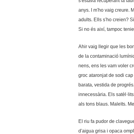
s'estava recuperant la faun
anys. I m'ho vaig creure. M
adults. Ells s'ho creien? S
Si no és així, tampoc teni
Ahir vaig llegir que les b
de la contaminació lumíni
nens, ens les vam voler cre
groc ataronjat de sodi cap 
barata, vestida de progrés
innecessària. Els satèl·li
als tons blaus. Maleïts. Me
El riu fa pudor de clavegu
d'aigua grisa i opaca ompl