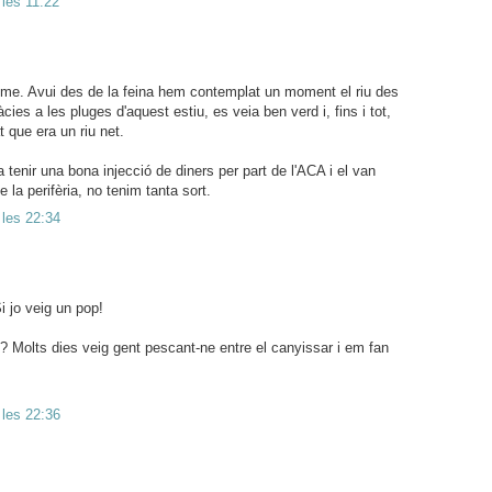
 les 11:22
me. Avui des de la feina hem contemplat un moment el riu des
ràcies a les pluges d'aquest estiu, es veia ben verd i, fins i tot,
 que era un riu net.
a tenir una bona injecció de diners per part de l'ACA i el van
e la perifèria, no tenim tanta sort.
 les 22:34
 jo veig un pop!
cs? Molts dies veig gent pescant-ne entre el canyissar i em fan
 les 22:36