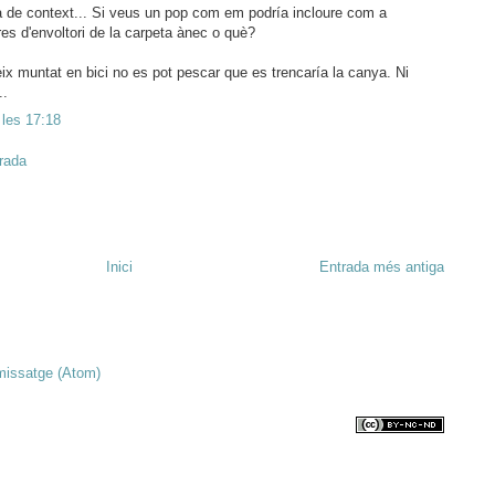
 de context... Si veus un pop com em podría incloure com a
es d'envoltori de la carpeta ànec o què?
eix muntat en bici no es pot pescar que es trencaría la canya. Ni
..
 les 17:18
trada
Inici
Entrada més antiga
missatge (Atom)