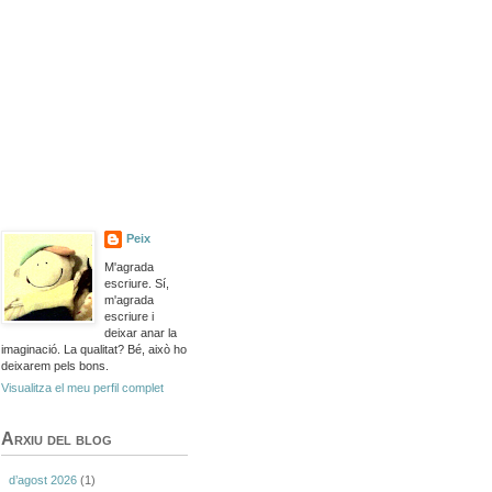
Peix
M'agrada
escriure. Sí,
m'agrada
escriure i
deixar anar la
imaginació. La qualitat? Bé, això ho
deixarem pels bons.
Visualitza el meu perfil complet
Arxiu del blog
d’agost 2026
(1)