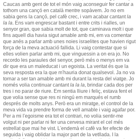
Caucas amb gent de tot el món vaig aconseguir fer cantar a
tothom una cançó en català mentre sopàvem. Jo no em
sabia gens la cançó, pel cafè crec, i vam acabar cantant
la
la la
. Ens vam engrescar bastant i entre crits i rialles, un
senyor gran, que sabia molt de tot, que caminava molt i que
fins aquell dia havia sigut amable amb mi, em va comentar
que anés a parlar amb unes noies israelites que havien rigut
força de la meva actuació fallida. Li vaig contestar que si
elles volien parlar amb mi, que vinguessin a on era jo. No
recordo les paraules del senyor, però més o menys em va
dir que era un maleducat i un egoista. La veritat és que la
seva resposta era la que m'hauria donat qualsevol. Ja no va
tornar a ser tan amable amb mi durant la resta del viatge. Jo
només volia continuar cantant
la la la
, brindar cada dos per
tres i no parar de riure. Em sentia lliure i feliç, estava fent el
que volia sense que res ni ningú em marqués el rumb
després de molts anys. Però era un miratge, el control de la
meva vida va prendre forma de vell amable i vaig agafar por.
Per a mi l'egoisme era tot el contrari, no volia sentir-me
volgut ni per parlar ni fer una cervesa mirant el cel més
estrellat que mai he vist. L'endemà el cafè va fer efecte de
seguida i vaig oblidar la major part de la vetllada. I la