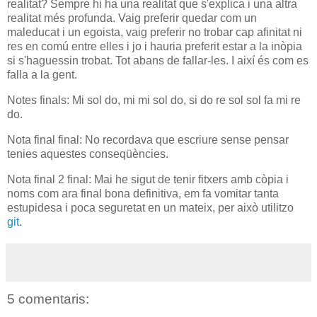
realitat? Sempre hi ha una realitat que s'explica i una altra
realitat més profunda. Vaig preferir quedar com un
maleducat i un egoista, vaig preferir no trobar cap afinitat ni
res en comú entre elles i jo i hauria preferit estar a la inòpia
si s'haguessin trobat. Tot abans de fallar-les. I així és com es
falla a la gent.
Notes finals: Mi sol do, mi mi sol do, si do re sol sol fa mi re
do.
Nota final final: No recordava que escriure sense pensar
tenies aquestes conseqüències.
Nota final 2 final: Mai he sigut de tenir fitxers amb còpia i
noms com ara final bona definitiva, em fa vomitar tanta
estupidesa i poca seguretat en un mateix, per això utilitzo
git
.
5 comentaris: