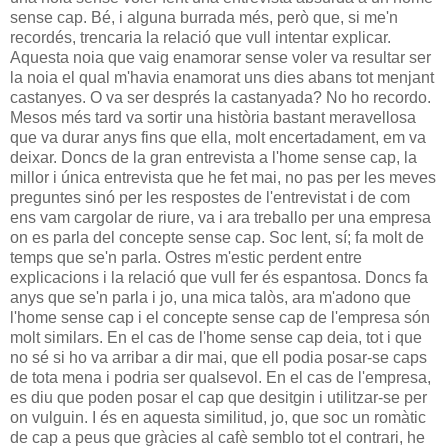
sense cap. Bé, i alguna burrada més, però que, si me'n
recordés, trencaria la relació que vull intentar explicar.
Aquesta noia que vaig enamorar sense voler va resultar ser
la noia el qual m'havia enamorat uns dies abans tot menjant
castanyes. O va ser després la castanyada? No ho recordo.
Mesos més tard va sortir una història bastant meravellosa
que va durar anys fins que ella, molt encertadament, em va
deixar. Doncs de la gran entrevista a l'home sense cap, la
millor i única entrevista que he fet mai, no pas per les meves
preguntes sinó per les respostes de l'entrevistat i de com
ens vam cargolar de riure, va i ara treballo per una empresa
on es parla del concepte sense cap. Soc lent, sí; fa molt de
temps que se'n parla. Ostres m'estic perdent entre
explicacions i la relació que vull fer és espantosa. Doncs fa
anys que se'n parla i jo, una mica talòs, ara m'adono que
l'home sense cap i el concepte sense cap de l'empresa són
molt similars. En el cas de l'home sense cap deia, tot i que
no sé si ho va arribar a dir mai, que ell podia posar-se caps
de tota mena i podria ser qualsevol. En el cas de l'empresa,
es diu que poden posar el cap que desitgin i utilitzar-se per
on vulguin. I és en aquesta similitud, jo, que soc un romàtic
de cap a peus que gràcies al cafè semblo tot el contrari, he