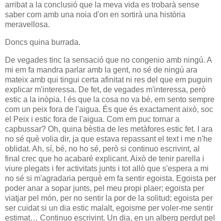
arribat a la conclusió que la meva vida es trobarà sense
saber com amb una noia d'on en sortirà una història
meravellosa.
Doncs quina burrada.
De vegades tinc la sensació que no congenio amb ningú. A
mi em fa mandra parlar amb la gent, no sé de ningú ara
mateix amb qui tingui certa afinitat ni res del que em puguin
explicar m'interessa. De fet, de vegades m'interessa, però
estic a la inòpia. I és que la cosa no va bé, em sento sempre
com un peix fora de l'aigua. És que és exactament això, soc
el Peix i estic fora de l'aigua. Com em puc tornar a
capbussar? Oh, quina bèstia de les metàfores estic fet. I ara
no sé què volia dir, ja que estava repassant el text i me n'he
oblidat. Ah, sí, bé, no ho sé, però si continuo escrivint, al
final crec que ho acabaré explicant. Això de tenir parella i
viure plegats i fer activitats junts i tot allò que s'espera a mi
no sé si m'agradaria perquè em fa sentir egoista. Egoista per
poder anar a sopar junts, pel meu propi plaer; egoista per
viatjar pel món, per no sentir la por de la solitud; egoista per
ser cuidat si un dia estic malalt, egoisme per voler-me sentir
estimat… Continuo escrivint. Un dia, en un alberg perdut pel