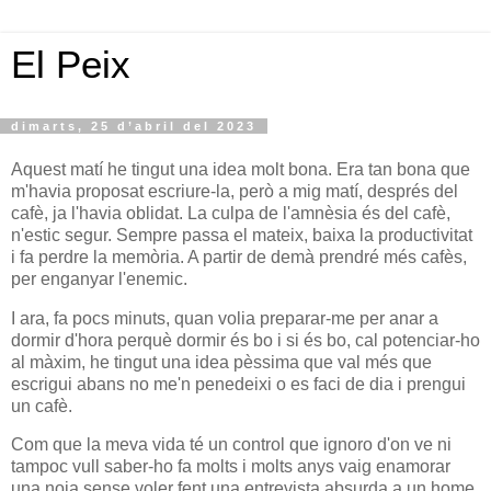
El Peix
dimarts, 25 d’abril del 2023
Aquest matí he tingut una idea molt bona. Era tan bona que
m'havia proposat escriure-la, però a mig matí, després del
cafè, ja l'havia oblidat. La culpa de l'amnèsia és del cafè,
n'estic segur. Sempre passa el mateix, baixa la productivitat
i fa perdre la memòria. A partir de demà prendré més cafès,
per enganyar l'enemic.
I ara, fa pocs minuts, quan volia preparar-me per anar a
dormir d'hora perquè dormir és bo i si és bo, cal potenciar-ho
al màxim, he tingut una idea pèssima que val més que
escrigui abans no me'n penedeixi o es faci de dia i prengui
un cafè.
Com que la meva vida té un control que ignoro d'on ve ni
tampoc vull saber-ho fa molts i molts anys vaig enamorar
una noia sense voler fent una entrevista absurda a un home