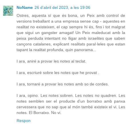
NoName
26 d’abril del 2023, a les 19:06
Ostres, aquesta sí que és bona, un Peix amb control de
versions treballant a una empresa sense cap - aquestes en
realitat no existeixen, el cap sempre hi és, fins i tot malgrat
que sigui un gangster amagat! Un Peix maleducat amb la
peixa perduda intentant no lligar amb israelites que saben
cançons catalanes, explicant realitats paral·leles que estan
tapant la realitat profunda, quin panorama...
I ara, aniré a provar les notes al teclat.
I ara, escriuré sobre les notes que he provat .
I ara, tornaré a provar les notes amb so de cordes.
I ara, opino. Les notes sobren. Les notes no quadren. Les
notes semblen ser el producte d'un borratxo amb panxa
cervessera que no sap que al món també existeix el vi. Les
notes. El Borratxo. No vi.
Respon