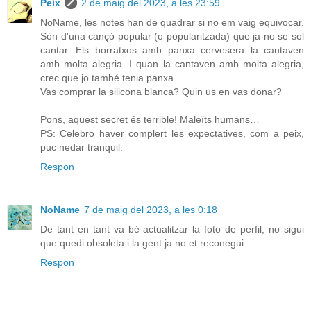
Peix
2 de maig del 2023, a les 23:59
NoName, les notes han de quadrar si no em vaig equivocar.
Són d'una cançó popular (o popularitzada) que ja no se sol
cantar. Els borratxos amb panxa cervesera la cantaven
amb molta alegria. I quan la cantaven amb molta alegria,
crec que jo també tenia panxa.
Vas comprar la silicona blanca? Quin us en vas donar?
Pons, aquest secret és terrible! Maleïts humans…
PS: Celebro haver complert les expectatives, com a peix,
puc nedar tranquil.
Respon
NoName
7 de maig del 2023, a les 0:18
De tant en tant va bé actualitzar la foto de perfil, no sigui
que quedi obsoleta i la gent ja no et reconegui...
Respon