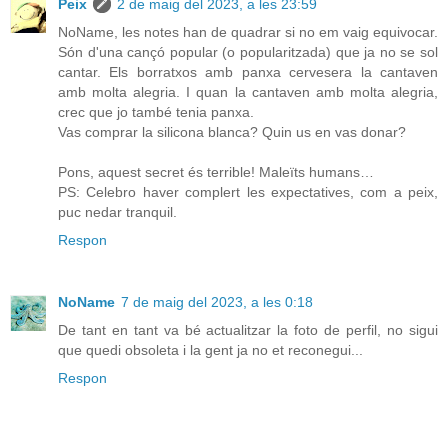
Peix
2 de maig del 2023, a les 23:59
NoName, les notes han de quadrar si no em vaig equivocar.
Són d'una cançó popular (o popularitzada) que ja no se sol
cantar. Els borratxos amb panxa cervesera la cantaven
amb molta alegria. I quan la cantaven amb molta alegria,
crec que jo també tenia panxa.
Vas comprar la silicona blanca? Quin us en vas donar?
Pons, aquest secret és terrible! Maleïts humans…
PS: Celebro haver complert les expectatives, com a peix,
puc nedar tranquil.
Respon
NoName
7 de maig del 2023, a les 0:18
De tant en tant va bé actualitzar la foto de perfil, no sigui
que quedi obsoleta i la gent ja no et reconegui...
Respon