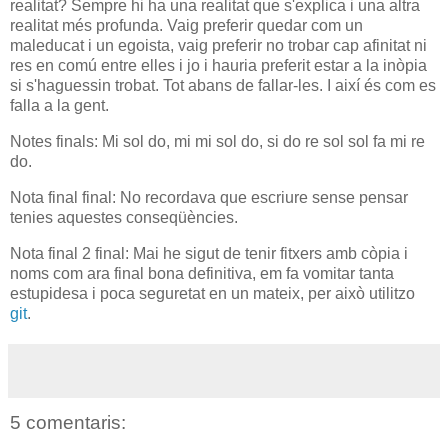
realitat? Sempre hi ha una realitat que s'explica i una altra
realitat més profunda. Vaig preferir quedar com un
maleducat i un egoista, vaig preferir no trobar cap afinitat ni
res en comú entre elles i jo i hauria preferit estar a la inòpia
si s'haguessin trobat. Tot abans de fallar-les. I així és com es
falla a la gent.
Notes finals: Mi sol do, mi mi sol do, si do re sol sol fa mi re
do.
Nota final final: No recordava que escriure sense pensar
tenies aquestes conseqüències.
Nota final 2 final: Mai he sigut de tenir fitxers amb còpia i
noms com ara final bona definitiva, em fa vomitar tanta
estupidesa i poca seguretat en un mateix, per això utilitzo
git
.
5 comentaris: