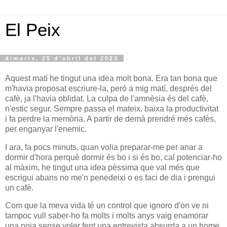
El Peix
dimarts, 25 d’abril del 2023
Aquest matí he tingut una idea molt bona. Era tan bona que
m'havia proposat escriure-la, però a mig matí, després del
cafè, ja l'havia oblidat. La culpa de l'amnèsia és del cafè,
n'estic segur. Sempre passa el mateix, baixa la productivitat
i fa perdre la memòria. A partir de demà prendré més cafès,
per enganyar l'enemic.
I ara, fa pocs minuts, quan volia preparar-me per anar a
dormir d'hora perquè dormir és bo i si és bo, cal potenciar-ho
al màxim, he tingut una idea pèssima que val més que
escrigui abans no me'n penedeixi o es faci de dia i prengui
un cafè.
Com que la meva vida té un control que ignoro d'on ve ni
tampoc vull saber-ho fa molts i molts anys vaig enamorar
una noia sense voler fent una entrevista absurda a un home