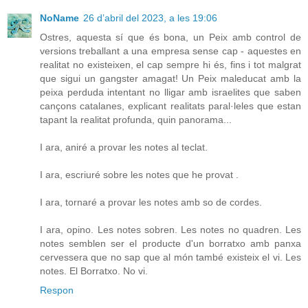
NoName
26 d’abril del 2023, a les 19:06
Ostres, aquesta sí que és bona, un Peix amb control de
versions treballant a una empresa sense cap - aquestes en
realitat no existeixen, el cap sempre hi és, fins i tot malgrat
que sigui un gangster amagat! Un Peix maleducat amb la
peixa perduda intentant no lligar amb israelites que saben
cançons catalanes, explicant realitats paral·leles que estan
tapant la realitat profunda, quin panorama...
I ara, aniré a provar les notes al teclat.
I ara, escriuré sobre les notes que he provat .
I ara, tornaré a provar les notes amb so de cordes.
I ara, opino. Les notes sobren. Les notes no quadren. Les
notes semblen ser el producte d'un borratxo amb panxa
cervessera que no sap que al món també existeix el vi. Les
notes. El Borratxo. No vi.
Respon