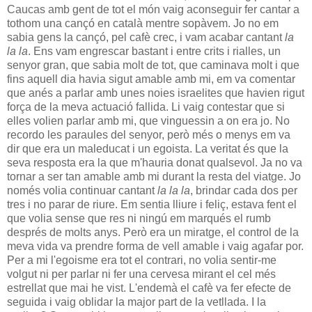
Caucas amb gent de tot el món vaig aconseguir fer cantar a
tothom una cançó en català mentre sopàvem. Jo no em
sabia gens la cançó, pel cafè crec, i vam acabar cantant
la
la la
. Ens vam engrescar bastant i entre crits i rialles, un
senyor gran, que sabia molt de tot, que caminava molt i que
fins aquell dia havia sigut amable amb mi, em va comentar
que anés a parlar amb unes noies israelites que havien rigut
força de la meva actuació fallida. Li vaig contestar que si
elles volien parlar amb mi, que vinguessin a on era jo. No
recordo les paraules del senyor, però més o menys em va
dir que era un maleducat i un egoista. La veritat és que la
seva resposta era la que m'hauria donat qualsevol. Ja no va
tornar a ser tan amable amb mi durant la resta del viatge. Jo
només volia continuar cantant
la la la
, brindar cada dos per
tres i no parar de riure. Em sentia lliure i feliç, estava fent el
que volia sense que res ni ningú em marqués el rumb
després de molts anys. Però era un miratge, el control de la
meva vida va prendre forma de vell amable i vaig agafar por.
Per a mi l'egoisme era tot el contrari, no volia sentir-me
volgut ni per parlar ni fer una cervesa mirant el cel més
estrellat que mai he vist. L'endemà el cafè va fer efecte de
seguida i vaig oblidar la major part de la vetllada. I la