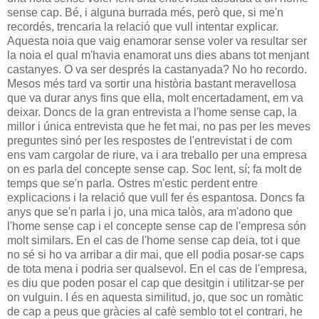
sense cap. Bé, i alguna burrada més, però que, si me'n
recordés, trencaria la relació que vull intentar explicar.
Aquesta noia que vaig enamorar sense voler va resultar ser
la noia el qual m'havia enamorat uns dies abans tot menjant
castanyes. O va ser després la castanyada? No ho recordo.
Mesos més tard va sortir una història bastant meravellosa
que va durar anys fins que ella, molt encertadament, em va
deixar. Doncs de la gran entrevista a l'home sense cap, la
millor i única entrevista que he fet mai, no pas per les meves
preguntes sinó per les respostes de l'entrevistat i de com
ens vam cargolar de riure, va i ara treballo per una empresa
on es parla del concepte sense cap. Soc lent, sí; fa molt de
temps que se'n parla. Ostres m'estic perdent entre
explicacions i la relació que vull fer és espantosa. Doncs fa
anys que se'n parla i jo, una mica talòs, ara m'adono que
l'home sense cap i el concepte sense cap de l'empresa són
molt similars. En el cas de l'home sense cap deia, tot i que
no sé si ho va arribar a dir mai, que ell podia posar-se caps
de tota mena i podria ser qualsevol. En el cas de l'empresa,
es diu que poden posar el cap que desitgin i utilitzar-se per
on vulguin. I és en aquesta similitud, jo, que soc un romàtic
de cap a peus que gràcies al cafè semblo tot el contrari, he