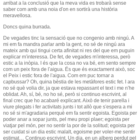
arribat a la conclusió que la meva vida es trobarà sense
saber com amb una noia d'on en sortirà una història
meravellosa.
Doncs quina burrada.
De vegades tinc la sensació que no congenio amb ningú. A
mi em fa mandra parlar amb la gent, no sé de ningú ara
mateix amb qui tingui certa afinitat ni res del que em puguin
explicar m'interessa. De fet, de vegades m'interessa, però
estic a la inòpia. I és que la cosa no va bé, em sento sempre
com un peix fora de l'aigua. És que és exactament això, soc
el Peix i estic fora de l'aigua. Com em puc tornar a
capbussar? Oh, quina bèstia de les metàfores estic fet. I ara
no sé què volia dir, ja que estava repassant el text i me n'he
oblidat. Ah, sí, bé, no ho sé, però si continuo escrivint, al
final crec que ho acabaré explicant. Això de tenir parella i
viure plegats i fer activitats junts i tot allò que s'espera a mi
no sé si m'agradaria perquè em fa sentir egoista. Egoista per
poder anar a sopar junts, pel meu propi plaer; egoista per
viatjar pel món, per no sentir la por de la solitud; egoista per
ser cuidat si un dia estic malalt, egoisme per voler-me sentir
estimat… Continuo escrivint. Un dia, en un alberg perdut pel