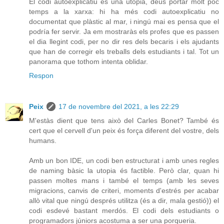
El codi autoexplicatiu és una útopia, deus portar molt poc
temps a la xarxa: hi ha més codi autoexplicatiu no
documentat que plàstic al mar, i ningú mai es pensa que el
podría fer servir. Ja em mostraràs els profes que es passen
el dia llegint codi, per no dir res dels becaris i els ajudants
que han de corregir els treballs dels estudiants i tal. Tot un
panorama que tothom intenta oblidar.
Respon
Peix
17 de novembre del 2021, a les 22:29
M'estàs dient que tens això del Carles Bonet? També és
cert que el cervell d'un peix és força diferent del vostre, dels
humans.
Amb un bon IDE, un codi ben estructurat i amb unes regles
de naming bàsic la utopia és factible. Però clar, quan hi
passen moltes mans i també el temps (amb les seves
migracions, canvis de criteri, moments d'estrés per acabar
allò vital que ningú després utilitza (és a dir, mala gestió)) el
codi esdevé bastant merdós. El codi dels estudiants o
programadors júniors acostuma a ser una porqueria.