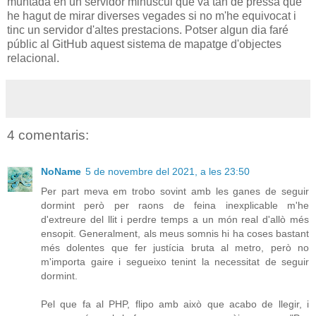
muntada en un servidor minúscul que va tan de pressa que
he hagut de mirar diverses vegades si no m'he equivocat i
tinc un servidor d'altes prestacions. Potser algun dia faré
públic al GitHub aquest sistema de mapatge d'objectes
relacional.
4 comentaris:
NoName
5 de novembre del 2021, a les 23:50
Per part meva em trobo sovint amb les ganes de seguir
dormint però per raons de feina inexplicable m'he
d'extreure del llit i perdre temps a un món real d'allò més
ensopit. Generalment, als meus somnis hi ha coses bastant
més dolentes que fer justícia bruta al metro, però no
m'importa gaire i segueixo tenint la necessitat de seguir
dormint.
Pel que fa al PHP, flipo amb això que acabo de llegir, i