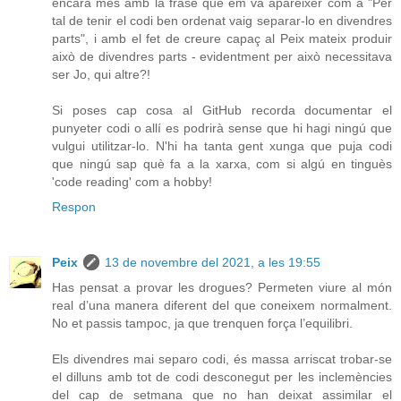
encara més amb la frase que em va aparèixer com a "Per
tal de tenir el codi ben ordenat vaig separar-lo en divendres
parts", i amb el fet de creure capaç al Peix mateix produir
això de divendres parts - evidentment per això necessitava
ser Jo, qui altre?!
Si poses cap cosa al GitHub recorda documentar el
punyeter codi o allí es podrirà sense que hi hagi ningú que
vulgui utilitzar-lo. N'hi ha tanta gent xunga que puja codi
que ningú sap què fa a la xarxa, com si algú en tinguès
'code reading' com a hobby!
Respon
Peix
13 de novembre del 2021, a les 19:55
Has pensat a provar les drogues? Permeten viure al món
real d’una manera diferent del que coneixem normalment.
No et passis tampoc, ja que trenquen força l’equilibri.
Els divendres mai separo codi, és massa arriscat trobar-se
el dilluns amb tot de codi desconegut per les inclemències
del cap de setmana que no han deixat assimilar el