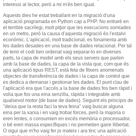
interessi al lector, però a mi m'és ben igual.
Aquests dies he estat treballant en la migració d'una
aplicació programada en Python cap a PHP. No entraré en
el terrible sacrilegi, molt pitjor que les execucions somiades
en un metro, però la causa d'aquesta migració és l'estalvi
econòmic. L'aplicació, molt tradicional, es fonamenta amb
les dades desades en una base de dades relacional. Per tal
de tenir el codi ben ordenat vaig separar-lo en diverses
parts, la capa de model amb els seus serveis que parlen
amb la base de dades, la capa de la vista que, com que és
una aplicació tipus REST, està feta de fitxers anomenats
objectes de transferència de dades i la capa de control que
es dedica a demanar i gestionar les dades. El punt clau de
l'aplicació era que l'accés a la base de dades fos ben ràpid i
volia que fos una eina senzilla, ràpida i integrable amb
qualsevol motor (de base de dades). Seguint els principis de
"deixa que la resta faci la teva feina" vaig buscar alguna
eina per la xarxa i en vaig trobar forces, però la majoria o
eren lentes, o consumien en excés memòria o processador,
o bé eren massa específiques i no permetien gaire llibertat.
O sigui que m'ho vaig fer jo mateix i ara tinc una aplicació