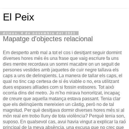
El Peix
dijous, 4 de novembre del 2021
Mapatge d'objectes relacional
Em desperto amb mal a tot el cos i desitjant seguir dormint
diverses hores més és una frase que vaig escriure fa uns
dies mentre recordava un somni macabre on un seguit de
persones vestides amb jaquetes de cuir negre tallava els
caps a uns de delinqüents. La manera de tallar els caps, el
qual no tinc cap certesa de si és viable o no, era utilitzant
dues espases afilades com si fossin estisores. Tot això
ocorria dins del metro. Jo m'ho mirava horroritzat, incapaç
de creure que aquella matança estava passant. Tenia clar
que els delinqüents mereixien un càstig, però no de tal
magnitud. Per què desitjava dormir diverses hores més si al
món real em trobo lluny de tota violència? Perquè tenia son,
suposo. En qualsevol cas, avui havia vingut a explicar la raó
principal de la meva absència, una excusa que no crec que