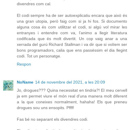
divendres com cal.
El codi sempre ha de ser autoexplicatiu encara que això és
una gran utopia, però faig com si ja hi fos. Si documento
alguna cosa és com utilitzar el codi, si algú vol mirar les
entranyes i entendre com va, l’animo a llegir literatura
codificada que és molt divertit. Un cop vaig anar a una
xerrada del gurú Richard Stallman i va dir que si volíem ser
bons programadors, calia que ens passéssim el dia llegint
codi. Tot un personatge.
Respon
NoName
14 de novembre del 2021, a les 20:09
Jo, drogues??? Quina necessitat en tindria?! El meu cervell
ja em permet viure el món real d'una manera molt diferent
a la que coneixes normalment, hahaha! Els que preneu
drogues sou uns ensopits. Pffff
Fas bé no separant els divendres codi.