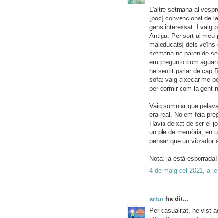
L'altre setmana al vespr
[poc] convencional de l
gens interessat. I vaig 
Antiga. Per sort al meu p
maleducats] dels veïns q
setmana no paren de sen
em pregunto com aguante
he sentit parlar de cap 
sofa: vaig aixecar-me pe
per dormir com la gent 
Vaig somniar que pelava 
era real. No em feia preg
Havia deixat de ser el j
un ple de memòria, en u
pensar que un vibrador 
Nota: ja està esborrada!
4 de maig del 2021, a le
artur
ha dit...
Per casualitat, he vist a