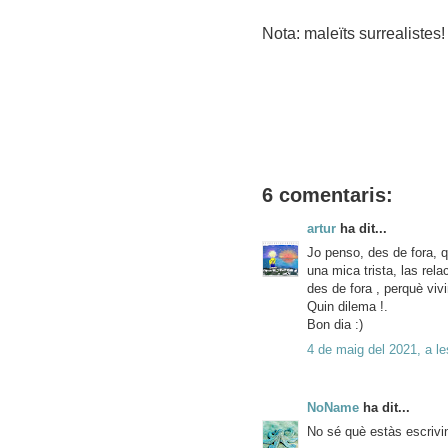
Nota: maleïts surrealistes!
6 comentaris:
artur
ha dit...
Jo penso, des de fora, q
una mica trista, las rela
des de fora , perquè viv
Quin dilema !.
Bon dia :)
4 de maig del 2021, a le
NoName
ha dit...
No sé què estàs escrivin