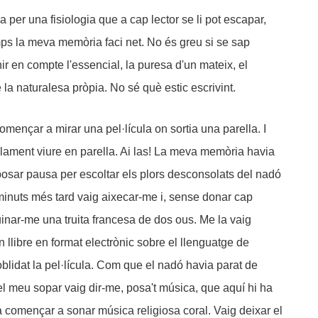
per una fisiologia que a cap lector se li pot escapar,
s la meva memòria faci net. No és greu si se sap
ir en compte l'essencial, la puresa d'un mateix, el
la naturalesa pròpia. No sé què estic escrivint.
mençar a mirar una pel·lícula on sortia una parella. I
alament viure en parella. Ai las! La meva memòria havia
 posar pausa per escoltar els plors desconsolats del nadó
minuts més tard vaig aixecar-me i, sense donar cap
uinar-me una truita francesa de dos ous. Me la vaig
 llibre en format electrònic sobre el llenguatge de
lidat la pel·lícula. Com que el nadó havia parat de
l meu sopar vaig dir-me, posa't música, que aquí hi ha
, va començar a sonar música religiosa coral. Vaig deixar el