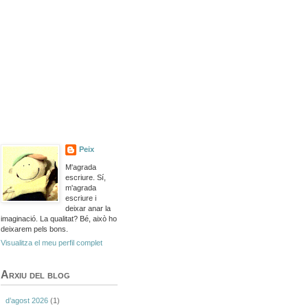
Peix
M'agrada
escriure. Sí,
m'agrada
escriure i
deixar anar la
imaginació. La qualitat? Bé, això ho
deixarem pels bons.
Visualitza el meu perfil complet
Arxiu del blog
d’agost 2026
(1)