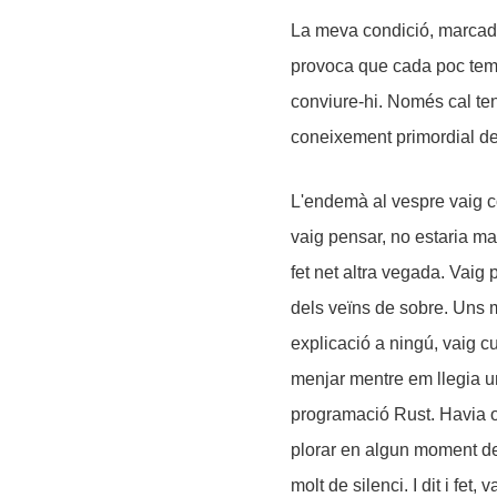
La meva condició, marcada 
provoca que cada poc temp
conviure-hi. Només cal ten
coneixement primordial de 
L'endemà al vespre vaig co
vaig pensar, no estaria m
fet net altra vegada. Vaig
dels veïns de sobre. Uns 
explicació a ningú, vaig c
menjar mentre em llegia un
programació Rust. Havia ob
plorar en algun moment de
molt de silenci. I dit i fet