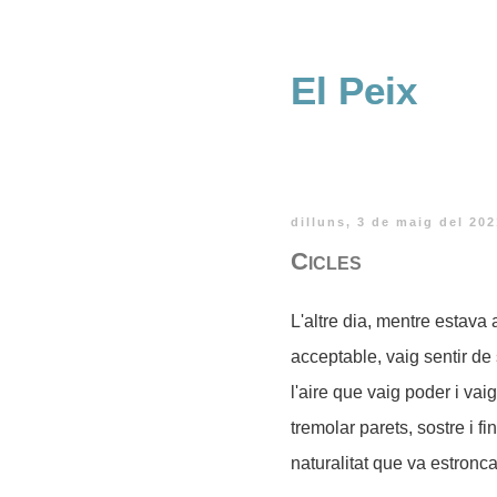
El Peix
dilluns, 3 de maig del 202
Cicles
L'altre dia, mentre estava
acceptable, vaig sentir de
l'aire que vaig poder i vaig
tremolar parets, sostre i f
naturalitat que va estronc