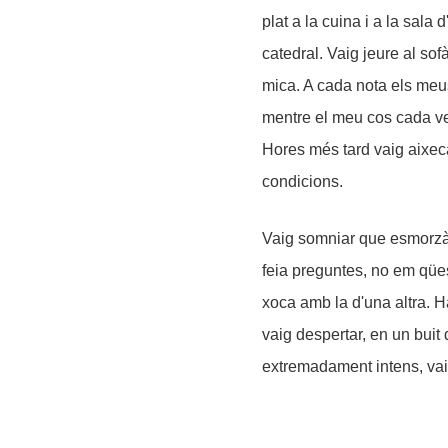
plat a la cuina i a la sala
catedral. Vaig jeure al so
mica. A cada nota els meus
mentre el meu cos cada v
Hores més tard vaig aixeca
condicions.
Vaig somniar que esmorzàv
feia preguntes, no em qüesti
xoca amb la d'una altra. Ha
vaig despertar, en un bui
extremadament intens, vai