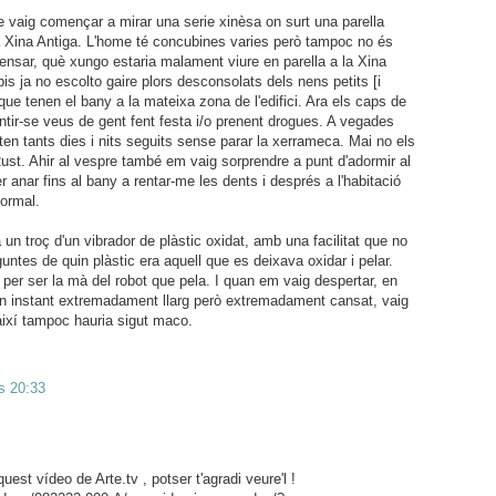
e vaig començar a mirar una serie xinèsa on surt una parella
a Xina Antiga. L'home té concubines varies però tampoc no és
pensar, què xungo estaria malament viure en parella a la Xina
is ja no escolto gaire plors desconsolats dels nens petits [i
ue tenen el bany a la mateixa zona de l'edifici. Ara els caps de
tir-se veus de gent fent festa i/o prenent drogues. A vegades
n tants dies i nits seguits sense parar la xerrameca. Mai no els
Rust. Ahir al vespre també em vaig sorprendre a punt d'adormir al
r anar fins al bany a rentar-me les dents i després a l'habitació
normal.
un troç d'un vibrador de plàstic oxidat, amb una facilitat que no
untes de quin plàstic era aquell que es deixava oxidar i pelar.
o per ser la mà del robot que pela. I quan em vaig despertar, en
n instant extremadament llarg però extremadament cansat, vaig
així tampoc hauria sigut maco.
s 20:33
quest vídeo de Arte.tv , potser t'agradi veure'l !