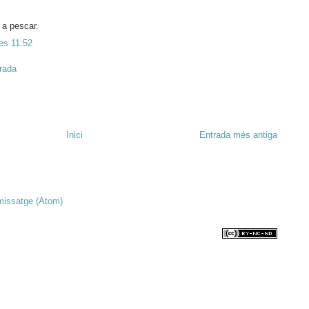
 a pescar.
es 11:52
trada
Inici
Entrada més antiga
missatge (Atom)