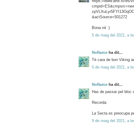
https://www.arte.tv/es/
cmpid=ES&cmpsrc=new
zpVLXuLyr5FYI13OqO
&actSource=501272
Bona nit :)
5 de maig del 2021, a le
NoName
ha dit...
Té cara de bon Viking 
5 de maig del 2021, a le
NoName
ha dit...
Has de passar pel bloc 
Recorda:
La Secta es preocupa pe
9 de maig del 2021, a le