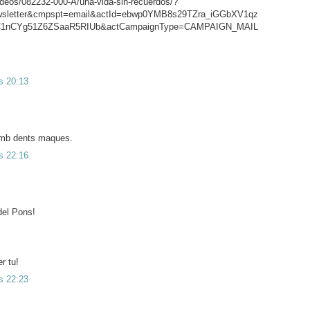
videos/082232-000-A/una-vida-sin-recuerdos/?
sletter&cmpspt=email&actId=ebwp0YMB8s29TZra_iGGbXV1qz
C1nCYg51Z6ZSaaR5RIUb&actCampaignType=CAMPAIGN_MAIL
s 20:13
amb dents maques.
s 22:16
del Pons!
r tu!
s 22:23