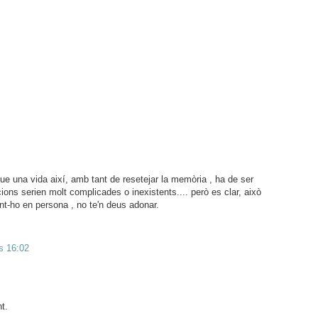
ue una vida així, amb tant de resetejar la memòria , ha de ser
cions serien molt complicades o inexistents.... però es clar, això
int-ho en persona , no te'n deus adonar.
s 16:02
t.