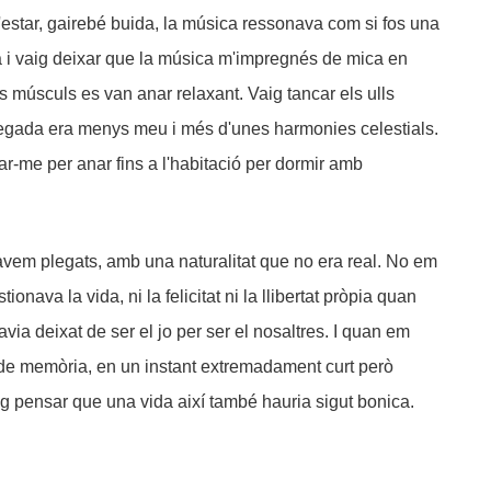
 d'estar, gairebé buida, la música ressonava com si fos una
fà i vaig deixar que la música m'impregnés de mica en
 músculs es van anar relaxant. Vaig tancar els ulls
egada era menys meu i més d'unes harmonies celestials.
r-me per anar fins a l'habitació per dormir amb
em plegats, amb una naturalitat que no era real. No em
onava la vida, ni la felicitat ni la llibertat pròpia quan
via deixat de ser el jo per ser el nosaltres. I quan em
t de memòria, en un instant extremadament curt però
g pensar que una vida així també hauria sigut bonica.