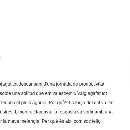
1
 ajagut tot descansant d'una jornada de productivitat
 sobte una solitud que em va estremir. Vaig agafar tot
 fer un crit ple d'agonia. Per què? La força del crit va fer
inestres. I, mentre clamava, la resposta va sortir amb una
ar la meva melangia: Per què és així com soc feliç.