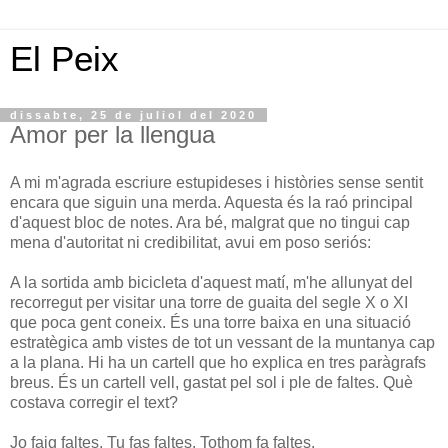
El Peix
dissabte, 25 de juliol del 2020
Amor per la llengua
A mi m'agrada escriure estupideses i històries sense sentit
encara que siguin una merda. Aquesta és la raó principal
d'aquest bloc de notes. Ara bé, malgrat que no tingui cap
mena d'autoritat ni credibilitat, avui em poso seriós:
A la sortida amb bicicleta d'aquest matí, m'he allunyat del
recorregut per visitar una torre de guaita del segle X o XI
que poca gent coneix. És una torre baixa en una situació
estratègica amb vistes de tot un vessant de la muntanya cap
a la plana. Hi ha un cartell que ho explica en tres paràgrafs
breus. És un cartell vell, gastat pel sol i ple de faltes. Què
costava corregir el text?
Jo faig faltes. Tu fas faltes. Tothom fa faltes.