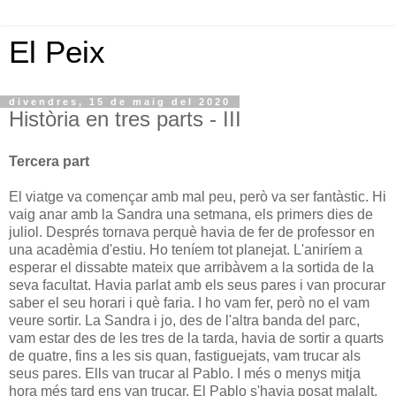
El Peix
divendres, 15 de maig del 2020
Història en tres parts - III
Tercera part
El viatge va començar amb mal peu, però va ser fantàstic. Hi
vaig anar amb la Sandra una setmana, els primers dies de
juliol. Després tornava perquè havia de fer de professor en
una acadèmia d'estiu. Ho teníem tot planejat. L'aniríem a
esperar el dissabte mateix que arribàvem a la sortida de la
seva facultat. Havia parlat amb els seus pares i van procurar
saber el seu horari i què faria. I ho vam fer, però no el vam
veure sortir. La Sandra i jo, des de l'altra banda del parc,
vam estar des de les tres de la tarda, havia de sortir a quarts
de quatre, fins a les sis quan, fastiguejats, vam trucar als
seus pares. Ells van trucar al Pablo. I més o menys mitja
hora més tard ens van trucar. El Pablo s'havia posat malalt.