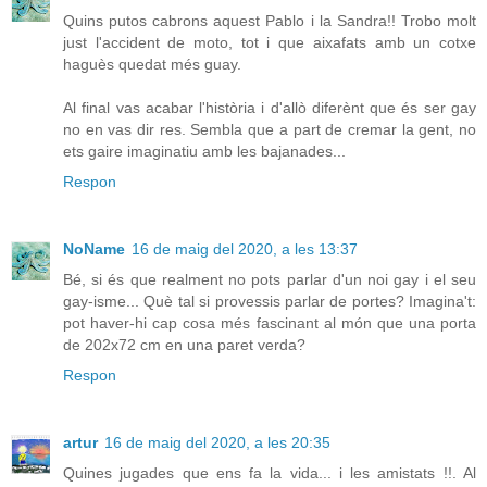
Quins putos cabrons aquest Pablo i la Sandra!! Trobo molt
just l'accident de moto, tot i que aixafats amb un cotxe
haguès quedat més guay.
Al final vas acabar l'història i d'allò diferènt que és ser gay
no en vas dir res. Sembla que a part de cremar la gent, no
ets gaire imaginatiu amb les bajanades...
Respon
NoName
16 de maig del 2020, a les 13:37
Bé, si és que realment no pots parlar d'un noi gay i el seu
gay-isme... Què tal si provessis parlar de portes? Imagina't:
pot haver-hi cap cosa més fascinant al món que una porta
de 202x72 cm en una paret verda?
Respon
artur
16 de maig del 2020, a les 20:35
Quines jugades que ens fa la vida... i les amistats !!. Al