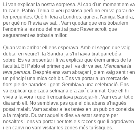
Li van explicar la nostra sorpresa. Al cap d'un moment em va
trucar el Pablo. Tenia la veu pastosa però no em va parar de
fer preguntes. Què hi feia a Londres, qui era l'amiga Sandra,
per què no l'havia avisat... Vam quedar que ens trobaríem
l'endemà a les nou del matí al parc Ravenscroft, que
segurament es trobaria millor.
Quan vam arribar ell ens esperava. Amb el segon que vaig
dubtar en veure'l, la Sandra ja s'hi havia tirat gairebé a
sobre. Es va presentar i li va explicar que érem amics de la
facultat. El Pablo el primer que li va dir va ser,
M'encanta la
teva perruca
. Després ens vam abraçar i jo em vaig sentir en
un principi una mica cohibit. Ens va portar a un mercat de
flors ple de parades i gent. Semblava una celebració. Ens
va explicar que cada setmana era així d'animat. Que ell hi
vivia a la vora i que li encantava passejar-hi. Vam estar tot el
dia amb ell. No semblava pas que el dia abans s'hagués
posat malalt. Vam acabar a les tantes en un pub on coneixia
a la majoria. Durant aquells dies va estar sempre per
nosaltres i ens va portar per tots els racons que li agradaven
i en canvi no vam visitar les zones més turístiques.