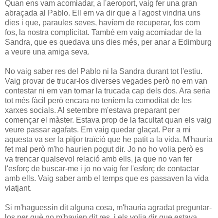
Quan ens vam acomiadar, a l'aeroport, vaig fer una gran
abraçada al Pablo. Ell em va dir que a l'agost vindria uns
dies i que, paraules seves, havíem de recuperar, fos com
fos, la nostra complicitat. També em vaig acomiadar de la
Sandra, que es quedava uns dies més, per anar a Edimburg
a veure una amiga seva.
No vaig saber res del Pablo ni la Sandra durant tot l'estiu.
Vaig provar de trucar-los diverses vegades però no em van
contestar ni em van tornar la trucada cap dels dos. Ara seria
tot més fàcil però encara no teníem la comoditat de les
xarxes socials. Al setembre m'estava preparant per
començar el màster. Estava prop de la facultat quan els vaig
veure passar agafats. Em vaig quedar glaçat. Per a mi
aquesta va ser la pitjor traïció que he patit a la vida. M'hauria
fet mal però m'ho haurien pogut dir. Jo no ho volia però es
va trencar qualsevol relació amb ells, ja que no van fer
l'esforç de buscar-me i jo no vaig fer l'esforç de contactar
amb ells. Vaig saber amb el temps que es passaven la vida
viatjant.
Si m'haguessin dit alguna cosa, m'hauria agradat preguntar-
los per què no m'havien dit res, i els volia dir que estava