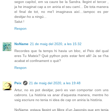
segon capítol, em va caure be la Sandra. llegint el tercer ,
ja he imaginat cap a on aniria el seu camí... De tota manera
el final de tot, no me'l imaginava així....tampoc es per
desitjar-ho a ningú...
Salut !
Respon
NoName
21 de maig del 2020, a les 15:32
Recordes que fa temps hi havia un bloc, el Peix del qual
eres Tu Mateix? Què python pots estar fent allí! Ja se t'ha
acabat el confinament o què?
Respon
Peix
21 de maig del 2020, a les 19:48
Artur, no es pot desitjar, però es van comportar com uns
cabrons. La història va anar d'aquesta manera, mentre ho
vaig escriure no tenia ni idea de cap on aniria la història.
NoName, estava llegint un llibre d'un Japonès que em tenia