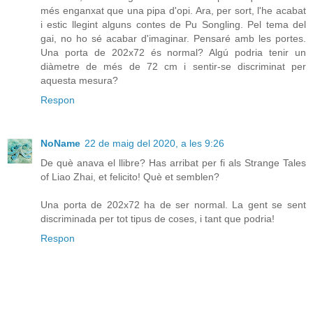
més enganxat que una pipa d'opi. Ara, per sort, l'he acabat
i estic llegint alguns contes de Pu Songling. Pel tema del
gai, no ho sé acabar d'imaginar. Pensaré amb les portes.
Una porta de 202x72 és normal? Algú podria tenir un
diàmetre de més de 72 cm i sentir-se discriminat per
aquesta mesura?
Respon
NoName
22 de maig del 2020, a les 9:26
De què anava el llibre? Has arribat per fi als Strange Tales
of Liao Zhai, et felicito! Què et semblen?
Una porta de 202x72 ha de ser normal. La gent se sent
discriminada per tot tipus de coses, i tant que podria!
Respon