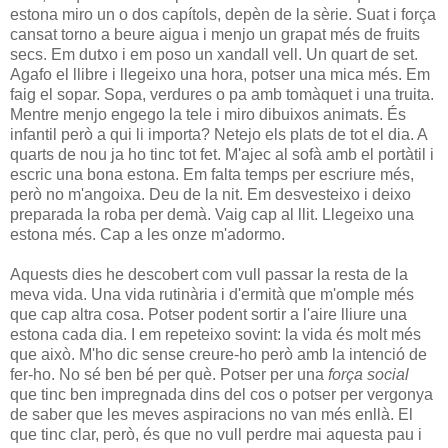
estona miro un o dos capítols, depèn de la sèrie. Suat i força
cansat torno a beure aigua i menjo un grapat més de fruits
secs. Em dutxo i em poso un xandall vell. Un quart de set.
Agafo el llibre i llegeixo una hora, potser una mica més. Em
faig el sopar. Sopa, verdures o pa amb tomàquet i una truita.
Mentre menjo engego la tele i miro dibuixos animats. És
infantil però a qui li importa? Netejo els plats de tot el dia. A
quarts de nou ja ho tinc tot fet. M'ajec al sofà amb el portàtil i
escric una bona estona. Em falta temps per escriure més,
però no m'angoixa. Deu de la nit. Em desvesteixo i deixo
preparada la roba per demà. Vaig cap al llit. Llegeixo una
estona més. Cap a les onze m'adormo.
Aquests dies he descobert com vull passar la resta de la
meva vida. Una vida rutinària i d'ermità que m'omple més
que cap altra cosa. Potser podent sortir a l'aire lliure una
estona cada dia. I em repeteixo sovint: la vida és molt més
que això. M'ho dic sense creure-ho però amb la intenció de
fer-ho. No sé ben bé per què. Potser per una
força social
que tinc ben impregnada dins del cos o potser per vergonya
de saber que les meves aspiracions no van més enllà. El
que tinc clar, però, és que no vull perdre mai aquesta pau i