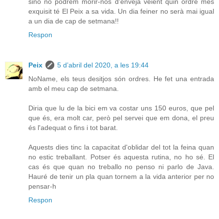
sino no podrem morir-nos d'enveja veient quin ordre més
exquisit té El Peix a sa vida. Un dia feiner no serà mai igual
a un dia de cap de setmana!!
Respon
Peix
5 d’abril del 2020, a les 19:44
NoName, els teus desitjos són ordres. He fet una entrada
amb el meu cap de setmana.
Diria que lu de la bici em va costar uns 150 euros, que pel
que és, era molt car, però pel servei que em dona, el preu
és l'adequat o fins i tot barat.
Aquests dies tinc la capacitat d'oblidar del tot la feina quan
no estic treballant. Potser és aquesta rutina, no ho sé. El
cas és que quan no treballo no penso ni parlo de Java.
Hauré de tenir un pla quan tornem a la vida anterior per no
pensar-h
Respon