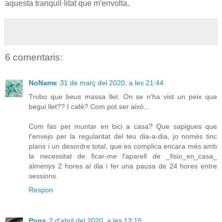
aquesta tranquil·litat que m'envolta.
6 comentaris:
NoName
31 de març del 2020, a les 21:44
Trobo que beus massa llet. On se n'ha vist un peix que
begui llet?? I café? Com pot ser això...
Com fas per muntar en bici a casa? Que sapigues que
t'envejo per la regularitat del teu dia-a-dia, jo només tinc
plans i un desordre total, que es complica encara més amb
la necessitat de ficar-me l'aparell de _fisio_en_casa_
almenys 2 hores al dia i fer una pausa de 24 hores entre
sessions.
Respon
Pons
2 d’abril del 2020, a les 13:15