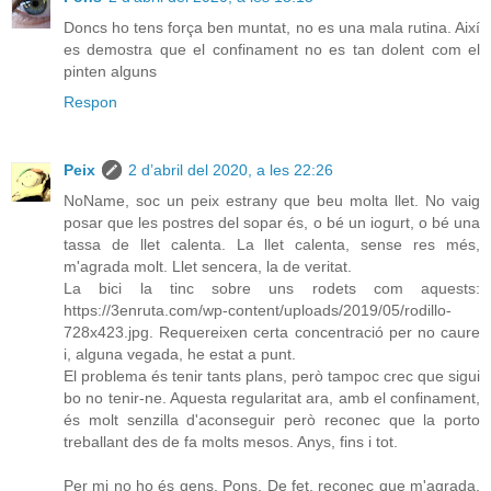
Doncs ho tens força ben muntat, no es una mala rutina. Així
es demostra que el confinament no es tan dolent com el
pinten alguns
Respon
Peix
2 d’abril del 2020, a les 22:26
NoName, soc un peix estrany que beu molta llet. No vaig
posar que les postres del sopar és, o bé un iogurt, o bé una
tassa de llet calenta. La llet calenta, sense res més,
m'agrada molt. Llet sencera, la de veritat.
La bici la tinc sobre uns rodets com aquests:
https://3enruta.com/wp-content/uploads/2019/05/rodillo-
728x423.jpg. Requereixen certa concentració per no caure
i, alguna vegada, he estat a punt.
El problema és tenir tants plans, però tampoc crec que sigui
bo no tenir-ne. Aquesta regularitat ara, amb el confinament,
és molt senzilla d'aconseguir però reconec que la porto
treballant des de fa molts mesos. Anys, fins i tot.
Per mi no ho és gens, Pons. De fet, reconec que m'agrada.