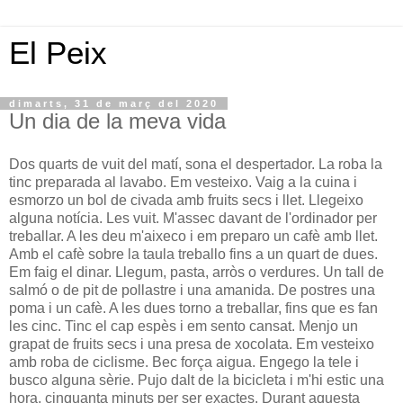
El Peix
dimarts, 31 de març del 2020
Un dia de la meva vida
Dos quarts de vuit del matí, sona el despertador. La roba la
tinc preparada al lavabo. Em vesteixo. Vaig a la cuina i
esmorzo un bol de civada amb fruits secs i llet. Llegeixo
alguna notícia. Les vuit. M'assec davant de l'ordinador per
treballar. A les deu m'aixeco i em preparo un cafè amb llet.
Amb el cafè sobre la taula treballo fins a un quart de dues.
Em faig el dinar. Llegum, pasta, arròs o verdures. Un tall de
salmó o de pit de pollastre i una amanida. De postres una
poma i un cafè. A les dues torno a treballar, fins que es fan
les cinc. Tinc el cap espès i em sento cansat. Menjo un
grapat de fruits secs i una presa de xocolata. Em vesteixo
amb roba de ciclisme. Bec força aigua. Engego la tele i
busco alguna sèrie. Pujo dalt de la bicicleta i m'hi estic una
hora, cinquanta minuts per ser exactes. Durant aquesta