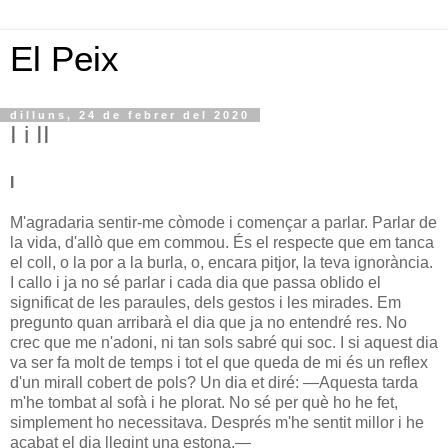
El Peix
dilluns, 24 de febrer del 2020
I i II
I
M'agradaria sentir-me còmode i començar a parlar. Parlar de
la vida, d'allò que em commou. És el respecte que em tanca
el coll, o la por a la burla, o, encara pitjor, la teva ignorància.
I callo i ja no sé parlar i cada dia que passa oblido el
significat de les paraules, dels gestos i les mirades. Em
pregunto quan arribarà el dia que ja no entendré res. No
crec que me n'adoni, ni tan sols sabré qui soc. I si aquest dia
va ser fa molt de temps i tot el que queda de mi és un reflex
d'un mirall cobert de pols? Un dia et diré: —Aquesta tarda
m'he tombat al sofà i he plorat. No sé per què ho he fet,
simplement ho necessitava. Després m'he sentit millor i he
acabat el dia llegint una estona.—