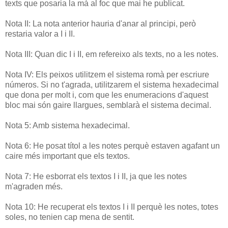
texts que posaria la mà al foc que mai he publicat.
Nota II: La nota anterior hauria d'anar al principi, però
restaria valor a I i II.
Nota III: Quan dic I i II, em refereixo als texts, no a les notes.
Nota IV: Els peixos utilitzem el sistema romà per escriure
números. Si no t'agrada, utilitzarem el sistema hexadecimal
que dona per molt i, com que les enumeracions d'aquest
bloc mai són gaire llargues, semblarà el sistema decimal.
Nota 5: Amb sistema hexadecimal.
Nota 6: He posat títol a les notes perquè estaven agafant un
caire més important que els textos.
Nota 7: He esborrat els textos I i II, ja que les notes
m'agraden més.
Nota 10: He recuperat els textos I i II perquè les notes, totes
soles, no tenien cap mena de sentit.