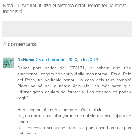
Nota 11: Al final utilitzo el sistema octal. Perdoneu la meva
indecisió.
4 comentaris:
NoName
25 de febrer del 2020, a les 0:12
Doncs pots parlar del CT3171, ja sabem que t'ha
emocionat i tothom ho veuria d'allò més normal. Ets el Peix
del Pons, un veritable honor i la cosa dels teus somnis!
Plorar va bé per la neteja dels ulls i és més barat que
utilitzar gotes oculars de farmàcia. Les estones es poden
llegir?
Han intentat, sí, però jo sempre m'he resistit.
No, en realitat puc allunyar-me de qui sigui sense l'ajuda de
ningú.
No. Les coses acostumen fotre's a poc a poc i amb el pas
del temps.