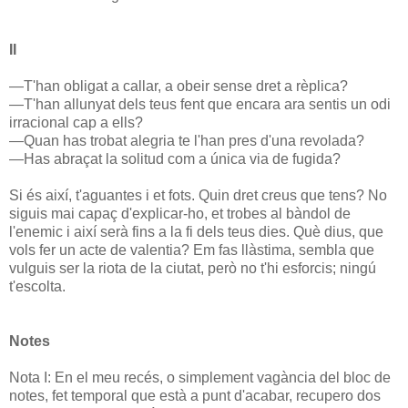
II
—T'han obligat a callar, a obeir sense dret a rèplica?
—T'han allunyat dels teus fent que encara ara sentis un odi
irracional cap a ells?
—Quan has trobat alegria te l'han pres d'una revolada?
—Has abraçat la solitud com a única via de fugida?
Si és així, t'aguantes i et fots. Quin dret creus que tens? No
siguis mai capaç d'explicar-ho, et trobes al bàndol de
l'enemic i així serà fins a la fi dels teus dies. Què dius, que
vols fer un acte de valentia? Em fas llàstima, sembla que
vulguis ser la riota de la ciutat, però no t'hi esforcis; ningú
t'escolta.
Notes
Nota I: En el meu recés, o simplement vagància del bloc de
notes, fet temporal que està a punt d'acabar, recupero dos